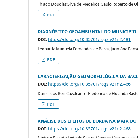
Thiago Douglas Silva de Medeiros, Saulo Roberto de Oli
PDF
DIAGNÓSTICO GEOAMBIENTAL DO MUNICÍPIO D
DOI:
https://doi.org/10.35701/rcgs.v21n2.481
Leonarda Manuela Fernandes de Paiva, Jacimária Fons
PDF
CARACTERIZAÇÃO GEOMORFOLÓGICA DA BACIA
DOI:
https://doi.org/10.35701/rcgs.v21n2.466
Daniel dos Reis Cavalcante, Frederico de Holanda Bast
PDF
ANÁLISE DOS EFEITOS DE BORDA NA MATA DO
DOI:
https://doi.org/10.35701/rcgs.v21n2.468
Nádson Ricardo Leite de Souza, Vanessa Vasconcelos d