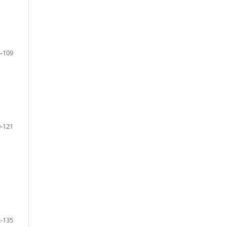
-109
-121
-135