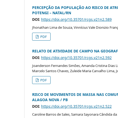
PERCEPÇÃO DA POPULAÇÃO AO RISCO DE ATR
POTENGI – NATAL/RN
DOI:
https://doi.org/10.35701/rcgs.v21n2.589
Jhonathan Lima de Souza, Vinnícius Vale Dionizio Fra
PDF
RELATO DE ATIVIDADE DE CAMPO NA GEOGRAFI
DOI:
https://doi.org/10.35701/rcgs.v21n2.592
Joanderson Fernandes Simões, Amanda Cristina Dias Lima
Marcelo Santos Chaves, Zuleide Maria Carvalho Lima, Joy
PDF
RISCO DE MOVIMENTOS DE MASSA NAS COMUNI
ALAGOA NOVA / PB
DOI:
https://doi.org/10.35701/rcgs.v21n2.522
Caroline Barros de Sales, Samara Sayonara Cândida da 