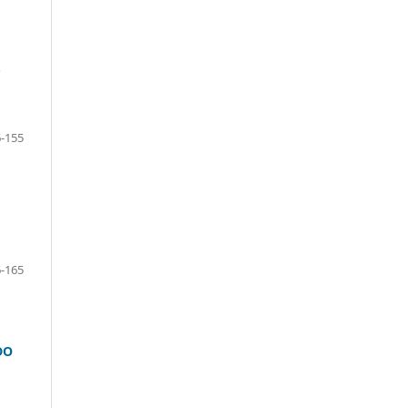
S
-155
-165
DO