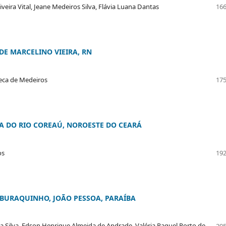
veira Vital, Jeane Medeiros Silva, Flávia Luana Dantas
166
E MARCELINO VIEIRA, RN
eca de Medeiros
175
 DO RIO COREAÚ, NOROESTE DO CEARÁ
os
192
 BURAQUINHO, JOÃO PESSOA, PARAÍBA
a Silva, Edson Henrique Almeida de Andrade, Valéria Raquel Porto de
205