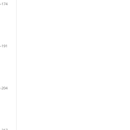
-174
-191
-204
-217