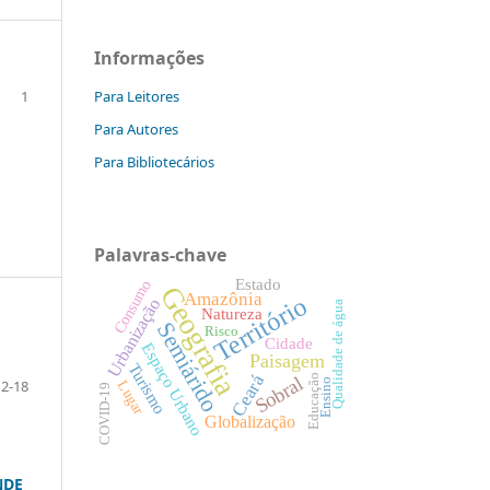
Informações
Para Leitores
1
Para Autores
Para Bibliotecários
Palavras-chave
Estado
Consumo
Geografia
Amazônia
Território
Urbanização
Qualidade de água
Natureza
Semiárido
Risco
Cidade
Espaço Urbano
Paisagem
Turismo
Ceará
Educação
Sobral
2-18
Ensino
Lugar
COVID-19
Globalização
NDE