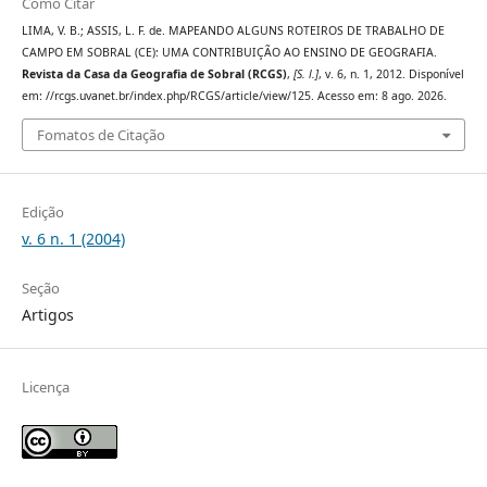
Como Citar
LIMA, V. B.; ASSIS, L. F. de. MAPEANDO ALGUNS ROTEIROS DE TRABALHO DE
CAMPO EM SOBRAL (CE): UMA CONTRIBUIÇÃO AO ENSINO DE GEOGRAFIA.
Revista da Casa da Geografia de Sobral (RCGS)
,
[S. l.]
, v. 6, n. 1, 2012. Disponível
em: //rcgs.uvanet.br/index.php/RCGS/article/view/125. Acesso em: 8 ago. 2026.
Fomatos de Citação
Edição
v. 6 n. 1 (2004)
Seção
Artigos
Licença