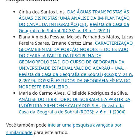
Cíntia dos Santos Lins,
DAS ÁGUAS TRANSPOSTAS ÀS
ÁGUAS DISPOSTAS: UMA ANÁLISE DA IM-PLANTAÇÃO
DO CANAL DA INTEGRAÇÃO (CE)
,
Revista da Casa da
Geografia de Sobral (RCGS): v. 13 n. 1 (2011)
Elana Almeida Pessoa, Moisés Fernandes Matos, Lucas
Pereira Soares, Ernane Cortez Lima,
CARACTERIZAÇÃO
GEOAMBIENTAL DA PORÇÃO NOROESTE DO ESTADO
DO CEARÁ, A PARTIR DA DISCIPLINA DE
GEOMORFOLOGIA I, DO CURSO DE GEOGRAFIA DA
UNIVERSIDADE ESTADUAL VALE DO ACARAÚ – UVA.
,
Revista da Casa da Geografia de Sobral (RCGS): v. 21 n.
2 (2019): DOSSIÊ: ESTUDOS DA GEOGRAFIA FÍSICA DO
NORDESTE BRASILEIRO
Maria do Carmo Alves, Gilcileide Rodrigues da Silva,
ANÁLISE DO TERRITÓRIO DE SOBRAL-CE A PARTIR DA
INDÚSTRIA GRENDENE CALÇADOS S.A
,
Revista da
Casa da Geografia de Sobral (RCGS): v. 6 n. 1 (2004)
Você também pode
iniciar uma pesquisa avançada por
similaridade
para este artigo.