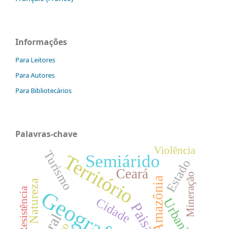
Informações
Para Leitores
Para Autores
Para Bibliotecários
Palavras-chave
Violência
Turismo
Território
Semiárido
Estado
Ceará
Mineração
Amazônia
Natureza
Resistência
Geografia
Cidade