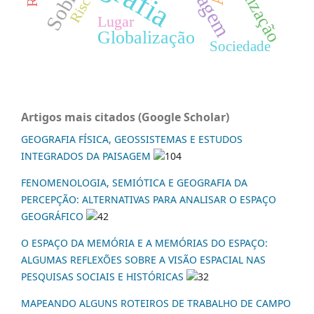
Urbanização
Paisagem
Sobral
Risco
Lugar
Globalização
Sociedade
Artigos mais citados (Google Scholar)
GEOGRAFIA FÍSICA, GEOSSISTEMAS E ESTUDOS
INTEGRADOS DA PAISAGEM
104
FENOMENOLOGIA, SEMIÓTICA E GEOGRAFIA DA
PERCEPÇÃO: ALTERNATIVAS PARA ANALISAR O ESPAÇO
GEOGRÁFICO
42
O ESPAÇO DA MEMÓRIA E A MEMÓRIAS DO ESPAÇO:
ALGUMAS REFLEXÕES SOBRE A VISÃO ESPACIAL NAS
PESQUISAS SOCIAIS E HISTÓRICAS
32
MAPEANDO ALGUNS ROTEIROS DE TRABALHO DE CAMPO