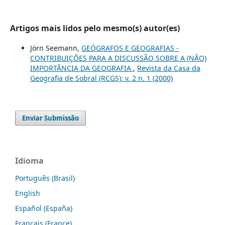
Artigos mais lidos pelo mesmo(s) autor(es)
Jörn Seemann,
GEÓGRAFOS E GEOGRAFIAS -
CONTRIBUIÇÕES PARA A DISCUSSÃO SOBRE A (NÃO)
IMPORTÂNCIA DA GEOGRAFIA
,
Revista da Casa da
Geografia de Sobral (RCGS): v. 2 n. 1 (2000)
Enviar Submissão
Idioma
Português (Brasil)
English
Español (España)
Français (France)