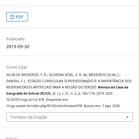
PDF
Publicado
2019-09-30
Como Citar
SILVA DE MEDEIROS, T. D.; OLIVEIRA VITAL, S. R. de; MEDEIROS SILVA, J.;
DANTAS, F. L. ESTÁGIO CURRICULAR SUPERVISIONADO II: A IMPORTÂNCIA DOS
RESERVATÓRIOS ARTIFICIAIS PARA A REGIÃO DO SERIDÓ.
Revista da Casa da
Geografia de Sobral (RCGS)
,
[S. l.]
, v. 21, n. 2, p. 166–174, 2019. DOI:
10.35701/rcgs.v21n2.478. Disponível em:
//rcgs.uvanet.br/index.php/RCGS/article/view/478. Acesso em: 7 ago. 2026.
Fomatos de Citação
Edição