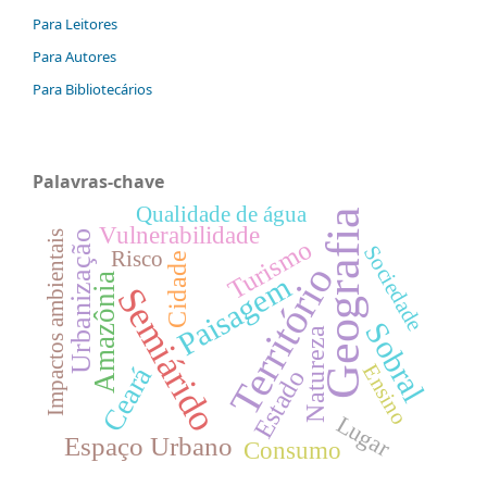
Para Leitores
Para Autores
Para Bibliotecários
Palavras-chave
Qualidade de água
Geografia
Vulnerabilidade
Impactos ambientais
Urbanização
Turismo
Sociedade
Risco
Cidade
Território
Paisagem
Amazônia
Semiárido
Sobral
Natureza
Ensino
Ceará
Estado
Lugar
Espaço Urbano
Consumo