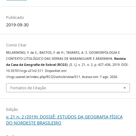
Publicado
2019-09-30
Como Citar
BELARMINO, Y. da S.; BASTOS, F. de H.; TAVARES, A. S. GEOMORFOLOGIA E
CONTEXTO LITOLÓGICO DAS SERRAS DE MARANGUAPE E ARATANHA.
Revista
da Casa da Geografia de Sobral (RCGS)
,
[S. l.]
, v. 21, n. 2, p. 427–436, 2019. DOI:
10.35701/rcgs.v21n2.511. Disponível em:
//rcgs.uvanet.br/index.php/RCGS/article/view/511. Acesso em: 7 ago. 2026.
Fomatos de Citação
Edição
v. 21 n. 2 (2019): DOSSIÊ: ESTUDOS DA GEOGRAFIA FÍSICA
DO NORDESTE BRASILEIRO