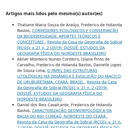
Artigos mais lidos pelo mesmo(s) autor(es)
Thatiane Maria Souza de Araújo, Frederico de Holanda
Bastos,
CORREDORES ECOLÓGICOS E CONSERVAÇÃO
DA BIODIVERSIDADE: APORTES TEÓRICOS E
CONCEITUAIS
,
Revista da Casa da Geografia de Sobral
(RCGS): v. 21 n. 2 (2019): DOSSIÊ: ESTUDOS DA
GEOGRAFIA FÍSICA DO NORDESTE BRASILEIRO
Abner Monteiro Nunes Cordeiro, Islane Pinto de
Carvalho, Frederico de Holanda Bastos, Danielle Lopes
de Sousa Lima,
O PAPEL DAS ESTRUTURAS
LITOLÓGICAS NA DINÂMICA E EVOLUÇÃO DO MACIÇO
DE URUBURETAMA, CEARÁ, BRASIL
,
Revista da Casa
da Geografia de Sobral (RCGS): v. 21 n. 2 (2019):
DOSSIÊ: ESTUDOS DA GEOGRAFIA FÍSICA DO
NORDESTE BRASILEIRO
Daniel dos Reis Cavalcante, Frederico de Holanda
Bastos,
CARACTERIZAÇÃO GEOMORFOLÓGICA DA
BACIA DO RIO COREAÚ, NOROESTE DO CEARÁ
,
Revista da Casa da Geografia de Sobral (RCGS): v. 21 n.
2 (2019): DOSSIÊ: ESTUDOS DA GEOGRAFIA FÍSICA DO