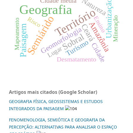
Natureza
Cidade média
Urbanização
Geografia
Território
Semiárido
Ensino
Mineração
Risco
Mapeamento
Amazônia
Ceará
Paisagem
Geomorfologia
Sobral
Turismo
Cidade
Lugar
Desmatamento
Artigos mais citados (Google Scholar)
GEOGRAFIA FÍSICA, GEOSSISTEMAS E ESTUDOS
INTEGRADOS DA PAISAGEM
104
FENOMENOLOGIA, SEMIÓTICA E GEOGRAFIA DA
PERCEPÇÃO: ALTERNATIVAS PARA ANALISAR O ESPAÇO