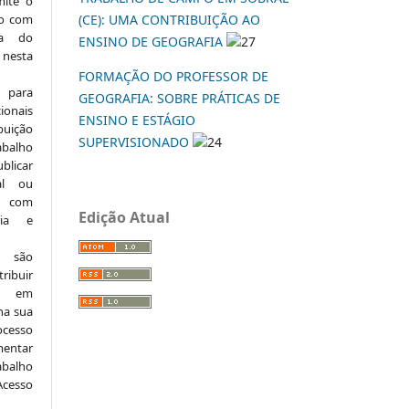
mite o
ho com
(CE): UMA CONTRIBUIÇÃO AO
ia do
ENSINO DE GEOGRAFIA
27
 nesta
FORMAÇÃO DO PROFESSOR DE
 para
GEOGRAFIA: SOBRE PRÁTICAS DE
onais
ENSINO E ESTÁGIO
buição
SUPERVISIONADO
24
abalho
ublicar
nal ou
, com
Edição Atual
ria e
e são
ribuir
.: em
 na sua
ocesso
mentar
abalho
Acesso