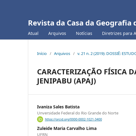
Revista da Casa da Geografia 
Atual
Arquivos
Notícias
Diretrizes para 
Início
/
Arquivos
/
v. 21 n. 2 (2019): DOSSIÊ: ES
CARACTERIZAÇÃO FÍSICA D
JENIPABU (APAJ)
Ivaniza Sales Batista
Unversidade Federal do Rio Grande do Norte
https://orcid.org/0000-0002-1021-3400
Zuleide Maria Carvalho Lima
UFRN