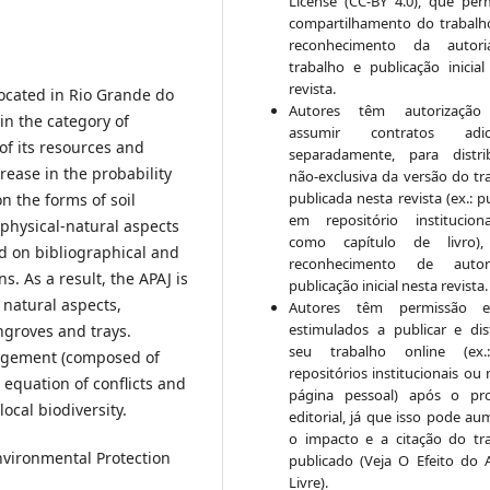
License (CC-BY 4.0), que per
compartilhamento do trabal
reconhecimento da autor
trabalho e publicação inicial
revista.
located in Rio Grande do
Autores têm autorização
 in the category of
assumir contratos adici
 of its resources and
separadamente, para distri
crease in the probability
não-exclusiva da versão do tr
publicada nesta revista (ex.: p
n the forms of soil
em repositório institucio
 physical-natural aspects
como capítulo de livro)
d on bibliographical and
reconhecimento de auto
s. As a result, the APAJ is
publicação inicial nesta revista.
d natural aspects,
Autores têm permissão 
estimulados a publicar e dist
groves and trays.
seu trabalho online (ex
nagement (composed of
repositórios institucionais ou
equation of conflicts and
página pessoal) após o pr
ocal biodiversity.
editorial, já que isso pode au
o impacto e a citação do tr
nvironmental Protection
publicado (Veja O Efeito do 
Livre).