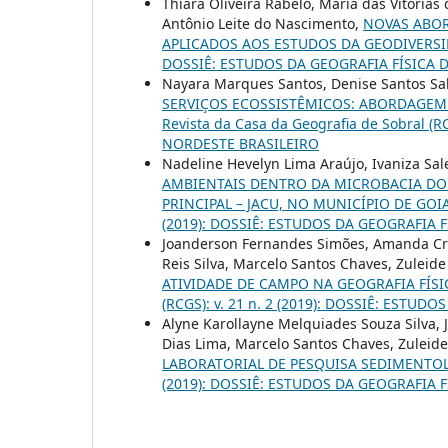
Thiara Oliveira Rabelo, Maria das Vitórias
Antônio Leite do Nascimento,
NOVAS ABOR
APLICADOS AOS ESTUDOS DA GEODIVERS
DOSSIÊ: ESTUDOS DA GEOGRAFIA FÍSICA 
Nayara Marques Santos, Denise Santos Sald
SERVIÇOS ECOSSISTÊMICOS: ABORDAGEM 
Revista da Casa da Geografia de Sobral (
NORDESTE BRASILEIRO
Nadeline Hevelyn Lima Araújo, Ivaniza Sale
AMBIENTAIS DENTRO DA MICROBACIA DO 
PRINCIPAL – JACU, NO MUNICÍPIO DE GO
(2019): DOSSIÊ: ESTUDOS DA GEOGRAFIA 
Joanderson Fernandes Simões, Amanda Crist
Reis Silva, Marcelo Santos Chaves, Zuleide
ATIVIDADE DE CAMPO NA GEOGRAFIA FÍSI
(RCGS): v. 21 n. 2 (2019): DOSSIÊ: ESTU
Alyne Karollayne Melquiades Souza Silva, 
Dias Lima, Marcelo Santos Chaves, Zuleide 
LABORATORIAL DE PESQUISA SEDIMENTO
(2019): DOSSIÊ: ESTUDOS DA GEOGRAFIA 