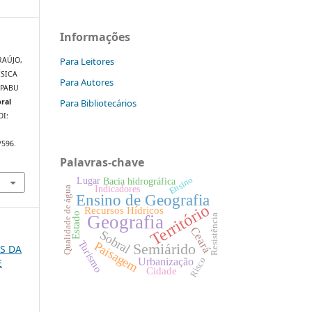
Informações
Para Leitores
ARAÚJO,
ÍSICA
Para Autores
IPABU
Para Bibliotecários
ral
OI:
/596.
Palavras-chave
Ensino
Lugar
Bacia hidrográfica
Indicadores
Qualidade de água
Ensino de Geografia
Território
Recursos Hídricos
Estado
Geografia
Resistência
Ceará
Sobral
Turismo
Paisagem
Semiárido
OS DA
Risco
Urbanização
E
Cidade