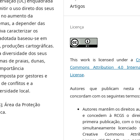
servação (UC) enquadrada
Artigos
itir o uso direto dos seus
ra no aumento da
emas, a depender das
Licença
iva caracterizar os
a adotada baseou-se em
 produções cartográficas.
a diversidade dos seus
This work is licensed under a
Cr
emas de praias, dunas,
Commons Attribution 4.0 Interna
 importância
License
.
mposta por gestores e
de conflitos e a
Autores que publicam nesta re
rsidade local.
concordam com os seguintes termos
); Área da Proteção
Autores mantêm os direitos au
ica.
e concedem à RCGS o direi
primeira publicação, com o tr
simultaneamente licenciado
Creative Commons Attrib