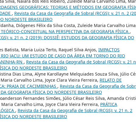
 da Silva, Naiara dos Reis Ribeiro, Zuleide Maria Carvalho Lima, Ma
DAGENS GEOGRÁFICAS: TEORIAS E MÉTODOS EM GEOGRAFIA FÍSI
IDADE
,
Revista da Casa da Geografia de Sobral (RCGS): v. 21 n. 2 (20
DO NORDESTE BRASILEIRO
anha, Diógenes Félix da Silva Costa, Zuleide Maria Carvalho Lima
TEÓRICO-CONCEITUAL NA PERSPECTIVA DA GEOGRAFIA FÍSICA
,
RCGS): v. 21 n. 2 (2019): DOSSIÊ: ESTUDOS DA GEOGRAFIA FÍSICA DO
s Batista, Maria Luiza Terto, Raquel Silva Anjos,
IMPACTOS
RIO JACU: UM ESTUDO DE CASO DA ÁREA EM TORNO DO RIO
IANINHA-RN
,
Revista da Casa da Geografia de Sobral (RCGS): v. 21 n
FÍSICA DO NORDESTE BRASILEIRO
ina Dias Lima, Alyne Karollayne Melquiades Souza Silva, Júlio Cé
 Maria Carvalho Lima, Joyce Clara Vieira Ferreira,
RELATO DE
CA: PRAIA DE CACIMBINHAS
,
Revista da Casa da Geografia de Sobr
DOS DA GEOGRAFIA FÍSICA DO NORDESTE BRASILEIRO
Joanderson Fernandes Simões, Júlio César Reis Silva, Amanda Crist
Maria Carvalho Lima, Joyce Clara Vieira Ferreira,
PRÁTICA
LÓGICA
,
Revista da Casa da Geografia de Sobral (RCGS): v. 21 n. 2
FÍSICA DO NORDESTE BRASILEIRO