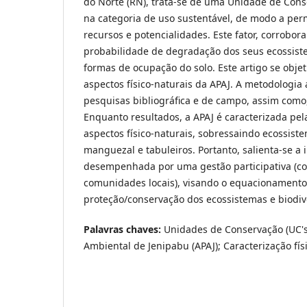
do Norte (RN), trata-se de uma Unidade de Con
na categoria de uso sustentável, de modo a perm
recursos e potencialidades. Este fator, corrobo
probabilidade de degradação dos seus ecossist
formas de ocupação do solo. Este artigo se objet
aspectos físico-naturais da APAJ. A metodologi
pesquisas bibliográfica e de campo, assim como,
Enquanto resultados, a APAJ é caracterizada pel
aspectos físico-naturais, sobressaindo ecossist
manguezal e tabuleiros. Portanto, salienta-se a
desempenhada por uma gestão participativa (co
comunidades locais), visando o equacionamento 
proteção/conservação dos ecossistemas e biodive
Palavras chaves:
Unidades de Conservação (UC's
Ambiental de Jenipabu (APAJ); Caracterização fís