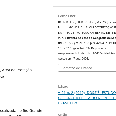
Como Citar
BATISTA, I. S.; LIMA, Z. M. C.; FARIAS, J. F.; 
N. H. L.; GOMES, E. J. S. CARACTERIZAÇÃO F
DA ÁREA DE PROTEÇÃO AMBIENTAL DE JEN
(APAJ).
Revista da Casa da Geografia de Sob
(RCGS)
,
[S. l.]
, v. 21, n. 2, p. 904–924, 2019. D
10.35701/rcgs.v21n2.596. Disponível em:
//rcgs.uvanet.br/index.php/RCGS/article/view
Acesso em: 7 ago. 2026.
Fomatos de Citação
, Área da Proteção
ica
Edição
v. 21 n. 2 (2019): DOSSIÊ: ESTUD
GEOGRAFIA FÍSICA DO NORDEST
BRASILEIRO
localizada no Rio Grande
Seção