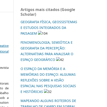
Artigos mais citados (Google
Scholar)
GEOGRAFIA FÍSICA, GEOSSISTEMAS
E ESTUDOS INTEGRADOS DA
PAISAGEM
104
FENOMENOLOGIA, SEMIÓTICA E
eative
GEOGRAFIA DA PERCEPÇÃO:
tional
ALTERNATIVAS PARA ANALISAR O
ESPAÇO GEOGRÁFICO
42
vista
O ESPAÇO DA MEMÓRIA E A
:
MEMÓRIAS DO ESPAÇO: ALGUMAS
REFLEXÕES SOBRE A VISÃO
torais
ESPACIAL NAS PESQUISAS SOCIAIS
to de
E HISTÓRICAS
32
abalho
 sob a
MAPEANDO ALGUNS ROTEIROS DE
ution
TRABALHO DE CAMPO EM SOBRAL