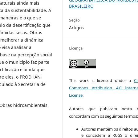
aturais ainda mais
BRASILEIRO
a da sustentabilidade. A
 maneiras e o que se
Seção
lo da desertificação que
Artigos
-úmidas secas. Obras
 melhorar a dinâmica
visa analisar a
Licença
base na percepção social
ue o município faz parte
tificação e ainda que
tre eles, o PRODHAN-
This work is licensed under a
Cr
culado à Secretaria de
Commons Attribution 4.0 Interna
License
.
 Obras hidroambientais.
Autores que publicam nesta re
concordam com os seguintes termos
Autores mantêm os direitos au
e concedem à RCGS o direi