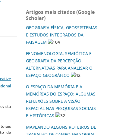
Artigos mais citados (Google
Scholar)
GEOGRAFIA FÍSICA, GEOSSISTEMAS
E ESTUDOS INTEGRADOS DA
PAISAGEM
104
FENOMENOLOGIA, SEMIÓTICA E
GEOGRAFIA DA PERCEPÇÃO:
ALTERNATIVAS PARA ANALISAR O
ESPAÇO GEOGRÁFICO
42
eative
tional
O ESPAÇO DA MEMÓRIA E A
MEMÓRIAS DO ESPAÇO: ALGUMAS
REFLEXÕES SOBRE A VISÃO
vista
ESPACIAL NAS PESQUISAS SOCIAIS
:
E HISTÓRICAS
32
torais
MAPEANDO ALGUNS ROTEIROS DE
to de
TRABALHO DE CAMPO EM SOBRAL