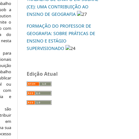
abalho
(CE): UMA CONTRIBUIÇÃO AO
 sob a
ENSINO DE GEOGRAFIA
27
ution
mite o
FORMAÇÃO DO PROFESSOR DE
ho com
GEOGRAFIA: SOBRE PRÁTICAS DE
ia do
 nesta
ENSINO E ESTÁGIO
SUPERVISIONADO
24
 para
onais
buição
abalho
Edição Atual
ublicar
nal ou
, com
ria e
e são
ribuir
.: em
 na sua
ocesso