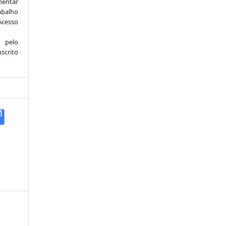
mentar
abalho
Acesso
 pelo
scrito