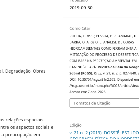
2019-09-30
Como Citar
ROCHA, C. da S.; PESSOA, P. R.; AMARAL, D. 
BARRA, O. A. de O. L. ANÁLISE DE OBRAS
HIDROAMBIENTAIS COMO FERRAMENTA A
MITIGAÇÃO DO PROCESSO DE DESERTIFICA
COM BASE NA PERCEPÇÃO AMBIENTAL EM
CANINDÉ-CEARÁ.
Revista da Casa da Geogr
al, Degradação, Obras
Sobral (RCGS)
,
[S. l.]
, v. 21, n. 2, p. 827–840,
DOI: 10.35701/rcgs.v21n2.572. Disponível em
//rcgs.uvanet.br/index.php/RCGS/article/view
Acesso em: 7 ago. 2026.
Fomatos de Citação
as relações espaciais
Edição
ntre os aspectos sociais e
v. 21 n. 2 (2019): DOSSIÊ: ESTUD
te a preocupação em
GEOGRAFIA FÍSICA DO NORDEST