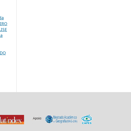
da
EIRO
ISE
sa
 DO