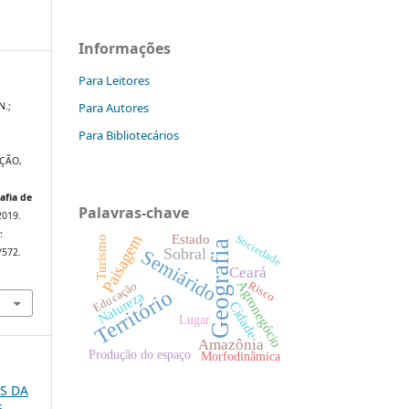
Informações
Para Leitores
Para Autores
N.;
Para Bibliotecários
ÇÃO,
afia de
Palavras-chave
 2019.
:
Estado
Sociedade
Paisagem
Turismo
Geografia
Sobral
Semiárido
/572.
Ceará
Agronegócio
Risco
Educação
Território
Natureza
Cidade
Lugar
Amazônia
Produção do espaço
Morfodinâmica
OS DA
E