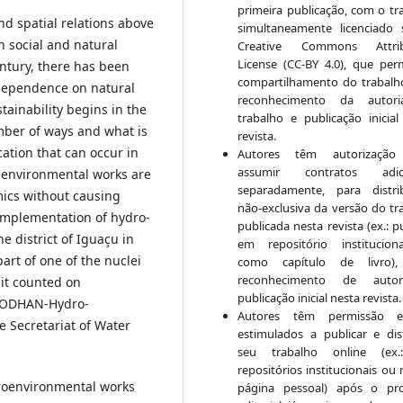
primeira publicação, com o tr
nd spatial relations above
simultaneamente licenciado
n social and natural
Creative Commons Attrib
License (CC-BY 4.0), que per
entury, there has been
compartilhamento do trabal
ependence on natural
reconhecimento da autor
ainability begins in the
trabalho e publicação inicial
mber of ways and what is
revista.
cation that can occur in
Autores têm autorização
assumir contratos adici
-environmental works are
separadamente, para distri
mics without causing
não-exclusiva da versão do tr
 implementation of hydro-
publicada nesta revista (ex.: p
e district of Iguaçu in
em repositório institucio
part of one of the nuclei
como capítulo de livro)
reconhecimento de auto
 it counted on
publicação inicial nesta revista.
PRODHAN-Hydro-
Autores têm permissão 
e Secretariat of Water
estimulados a publicar e dist
seu trabalho online (ex
repositórios institucionais ou
roenvironmental works
página pessoal) após o pr