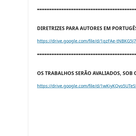
========================================
DIRETRIZES PARA AUTORES EM PORTUGÊS
https://drive.google.com/file/d/1qzFAe-tNBKG5J
========================================
OS TRABALHOS SERÃO AVALIADOS, SOB 
https://drive.google.com/file/d/1wKiyKQvo5UTe