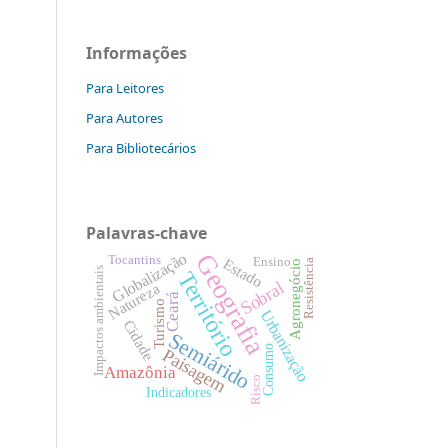
Informações
Para Leitores
Para Autores
Para Bibliotecários
Palavras-chave
Geografia
Globalização
Tocantins
Ensino
Estado
Resistência
Agronegócio
Impactos ambientais
Território
Sobral
Natureza
Ceará
Turismo
Urbanização
Cidade
Semiárido
Consumo
Paisagem
Amazônia
Risco
Indicadores