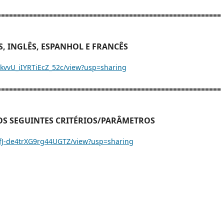
========================================================
, INGLÊS, ESPANHOL E FRANCÊS
7kvvU_iIYRTiEcZ_52c/view?usp=sharing
========================================================
OS SEGUINTES CRITÉRIOS/PARÂMETROS
SfJ-de4trXG9rg44UGTZ/view?usp=sharing