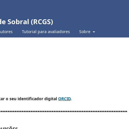
de Sobral (RCGS)
Autores
Tutorial para avaliadores
Sobre
r o seu identificador digital
ORCID
.
========================================================