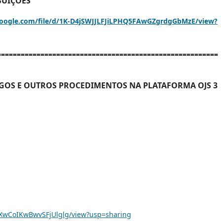
BUIÇÕES
.google.com/file/d/1K-D4jSWJJLFJiLPHQ5FAwGZgrdgGbMzE/view?
========================================================
GOS E OUTROS PROCEDIMENTOS NA PLATAFORMA OJS 3
ToXwCoIKwBwvSFjUlglg/view?usp=sharing