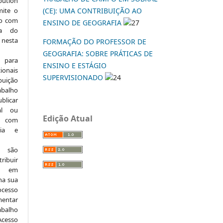
ution
mite o
(CE): UMA CONTRIBUIÇÃO AO
ho com
ENSINO DE GEOGRAFIA
27
ia do
 nesta
FORMAÇÃO DO PROFESSOR DE
GEOGRAFIA: SOBRE PRÁTICAS DE
 para
ENSINO E ESTÁGIO
onais
SUPERVISIONADO
24
buição
abalho
ublicar
nal ou
Edição Atual
, com
ria e
e são
ribuir
.: em
 na sua
ocesso
mentar
abalho
Acesso