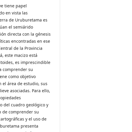
ve tiene papel
o en vista las
ierra de Uruburetama es
úan el semiárido
ción directa con la génesis
ticas encontradas en ese
entral de la Provincia
á, este macizo está
oides, es imprescindible
ara comprender su
iene como objetivo
n el área de estudio, sus
ieve asociadas. Para ello,
propiedades
mo del cuadro geológico y
in de comprender su
rtográficas y el uso de
uburetama presenta