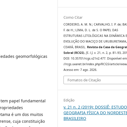
Como Citar
CORDEIRO, A. M. N.; CARVALHO, I. P. de; B
F. de H.; LIMA, D. L. de S. O PAPEL DAS
ESTRUTURAS LITOLÓGICAS NA DINÂMICA 
EVOLUÇÃO DO MACIÇO DE URUBURETAMA
CEARÁ, BRASIL.
Revista da Casa da Geograf
Sobral (RCGS)
,
[S. l.]
, v. 21, n. 2, p. 81–93, 20
riedades geomorfológicas
DOI: 10.35701/rcgs.v21n2.477. Disponível em
//rcgs.uvanet.br/index.php/RCGS/article/view
Acesso em: 7 ago. 2026.
Fomatos de Citação
Edição
o tem papel fundamental
v. 21 n. 2 (2019): DOSSIÊ: ESTUD
propriedades
GEOGRAFIA FÍSICA DO NORDEST
etama é um dos muitos
BRASILEIRO
ense, cuja constituição