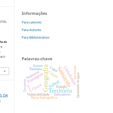
Informações
Para Leitores
ASTOS,
Para Autores
E
Para Bibliotecários
,
ia de
19.
:
/477.
Palavras-chave
Ensino
Geografia
Globalização
Lugar
Sociedade
Semiárido
Turismo
Natureza
Cidade
Paisagem
Qualidade de água
Tocantins
Sobral
Ceará
Risco
Estado
Território
Vulnerabilidade
Indicadores
OS DA
Bacia hidrográfica
E