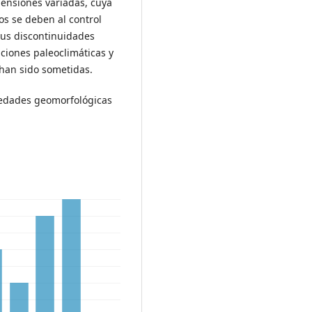
mensiones variadas, cuya
os se deben al control
 sus discontinuidades
iciones paleoclimáticas y
 han sido sometidas.
iedades geomorfológicas