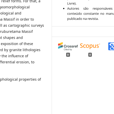
elief forms. For that, a
Livre).
 geomorphological
Autores são responsáveis
eological and
conteúdo constante no manu
publicado na revista.
 Massif in order to
ll as cartographic surveys
Uruburetama Massif
ent shapes and
exposition of these
d by granite lithologies
0
0
y the influence of
ferential erosion, to
hological properties of