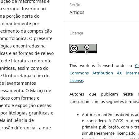
volução de macroformas e
Seção
o serrano. Inserido no
Artigos
na porção norte do
dominantemente por
nhecimento da composição
Licença
omorfológica. O presente
ologias encontradas na
cas e as formas de relevo
o de literatura referente
This work is licensed under a
Cr
aníticas, assim como do
Commons Attribution 4.0 Interna
e Uruburetama a fim de
License
.
de levantamentos
ocessamento. O Maciço de
Autores que publicam nesta re
ticas com formas e
concordam com os seguintes termos
mento e exposição dessas
or litologias graníticas e
Autores mantêm os direitos au
la influência de
e concedem à RCGS o direi
primeira publicação, com o tr
erosão diferencial, a que
simultaneamente licenciado