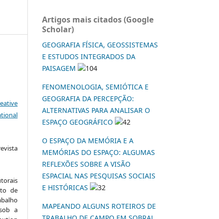
Artigos mais citados (Google
Scholar)
GEOGRAFIA FÍSICA, GEOSSISTEMAS
E ESTUDOS INTEGRADOS DA
PAISAGEM
104
FENOMENOLOGIA, SEMIÓTICA E
GEOGRAFIA DA PERCEPÇÃO:
eative
ALTERNATIVAS PARA ANALISAR O
tional
ESPAÇO GEOGRÁFICO
42
O ESPAÇO DA MEMÓRIA E A
vista
MEMÓRIAS DO ESPAÇO: ALGUMAS
:
REFLEXÕES SOBRE A VISÃO
ESPACIAL NAS PESQUISAS SOCIAIS
torais
E HISTÓRICAS
32
to de
abalho
MAPEANDO ALGUNS ROTEIROS DE
 sob a
TRABALHO DE CAMPO EM SOBRAL