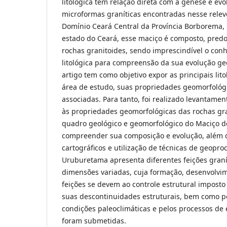
litológica tem relação direta com a gênese e e
microformas graníticas encontradas nesse relev
Domínio Ceará Central da Província Borborema, 
estado do Ceará, esse maciço é composto, pre
rochas granitoides, sendo imprescindível o co
litológica para compreensão da sua evolução ge
artigo tem como objetivo expor as principais lit
área de estudo, suas propriedades geomorfológi
associadas. Para tanto, foi realizado levantament
às propriedades geomorfológicas das rochas gr
quadro geológico e geomorfológico do Maciço d
compreender sua composição e evolução, além 
cartográficos e utilização de técnicas de geopr
Uruburetama apresenta diferentes feições graní
dimensões variadas, cuja formação, desenvolvi
feições se devem ao controle estrutural imposto p
suas descontinuidades estruturais, bem como pe
condições paleoclimáticas e pelos processos de 
foram submetidas.