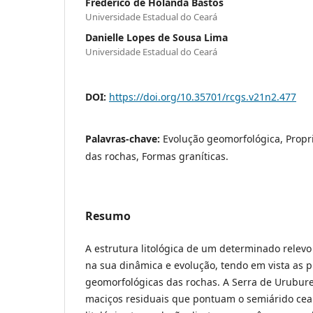
Frederico de Holanda Bastos
Universidade Estadual do Ceará
Danielle Lopes de Sousa Lima
Universidade Estadual do Ceará
DOI:
https://doi.org/10.35701/rcgs.v21n2.477
Palavras-chave:
Evolução geomorfológica, Prop
das rochas, Formas graníticas.
Resumo
A estrutura litológica de um determinado relev
na sua dinâmica e evolução, tendo em vista as 
geomorfológicas das rochas. A Serra de Urubur
maciços residuais que pontuam o semiárido cear