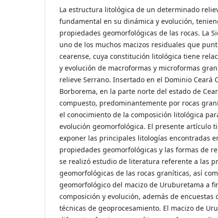
La estructura litológica de un determinado relie
fundamental en su dinámica y evolución, teniend
propiedades geomorfológicas de las rocas. La S
uno de los muchos macizos residuales que punt
cearense, cuya constitución litológica tiene rela
y evolución de macroformas y microformas graní
relieve Serrano. Insertado en el Dominio Ceará C
Borborema, en la parte norte del estado de Cear
compuesto, predominantemente por rocas granit
el conocimiento de la composición litológica p
evolución geomorfológica. El presente artículo t
exponer las principales litologías encontradas e
propiedades geomorfológicas y las formas de rel
se realizó estudio de literatura referente a las 
geomorfológicas de las rocas graníticas, así co
geomorfológico del macizo de Uruburetama a f
composición y evolución, además de encuestas ca
técnicas de geoprocesamiento. El macizo de Ur