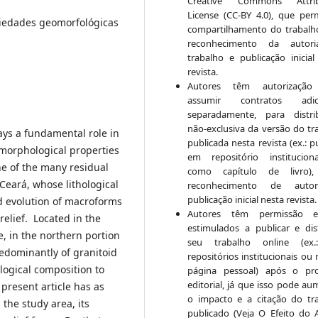
Creative Commons Attrib
License (CC-BY 4.0), que per
iedades geomorfológicas
compartilhamento do trabal
reconhecimento da autor
trabalho e publicação inicial
revista.
Autores têm autorização
assumir contratos adici
separadamente, para distri
não-exclusiva da versão do tr
lays a fundamental role in
publicada nesta revista (ex.: p
omorphological properties
em repositório institucio
ne of the many residual
como capítulo de livro)
Ceará, whose lithological
reconhecimento de auto
publicação inicial nesta revista.
nd evolution of macroforms
Autores têm permissão 
elief. Located in the
estimulados a publicar e dist
, in the northern portion
seu trabalho online (ex
redominantly of granitoid
repositórios institucionais ou
ological composition to
página pessoal) após o pr
editorial, já que isso pode au
present article has as
o impacto e a citação do tr
 the study area, its
publicado (Veja O Efeito do 