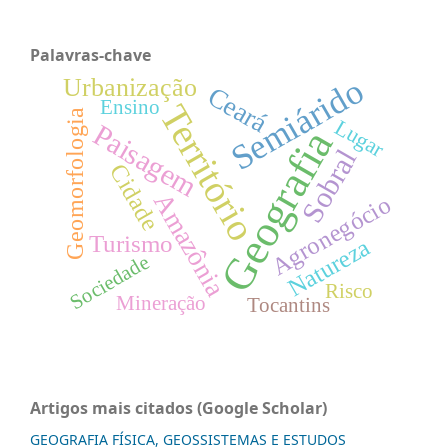
Palavras-chave
Semiárido
Urbanização
Ceará
Ensino
Território
Geomorfologia
Lugar
Paisagem
Geografia
Sobral
Cidade
Amazônia
Agronegócio
Turismo
Natureza
Sociedade
Risco
Mineração
Tocantins
Artigos mais citados (Google Scholar)
GEOGRAFIA FÍSICA, GEOSSISTEMAS E ESTUDOS