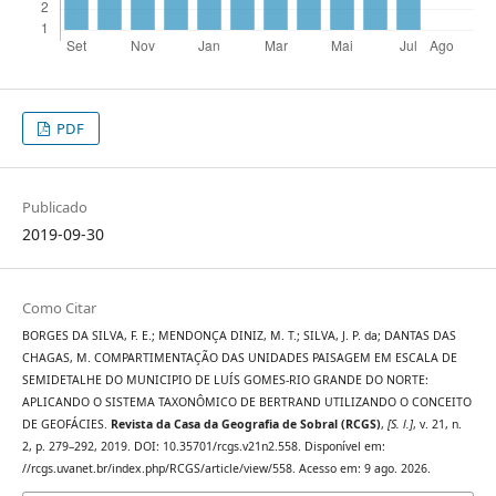
PDF
Publicado
2019-09-30
Como Citar
BORGES DA SILVA, F. E.; MENDONÇA DINIZ, M. T.; SILVA, J. P. da; DANTAS DAS
CHAGAS, M. COMPARTIMENTAÇÃO DAS UNIDADES PAISAGEM EM ESCALA DE
SEMIDETALHE DO MUNICIPIO DE LUÍS GOMES-RIO GRANDE DO NORTE:
APLICANDO O SISTEMA TAXONÔMICO DE BERTRAND UTILIZANDO O CONCEITO
DE GEOFÁCIES.
Revista da Casa da Geografia de Sobral (RCGS)
,
[S. l.]
, v. 21, n.
2, p. 279–292, 2019. DOI: 10.35701/rcgs.v21n2.558. Disponível em:
//rcgs.uvanet.br/index.php/RCGS/article/view/558. Acesso em: 9 ago. 2026.