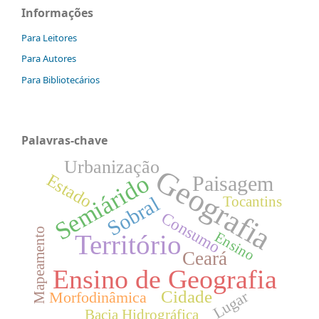
Informações
Para Leitores
Para Autores
Para Bibliotecários
Palavras-chave
Urbanização
Geografia
Semiárido
Estado
Paisagem
Sobral
Tocantins
Consumo
Mapeamento
Ensino
Território
Ceará
Ensino de Geografia
Cidade
Lugar
Morfodinâmica
Bacia Hidrográfica