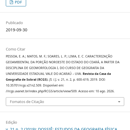
PDF
Publicado
2019-09-30
Como Citar
PESSOA, E. A.; MATOS, M. F.; SOARES, L. P.; LIMA, E. C. CARACTERIZAÇÃO
GEOAMBIENTAL DA PORÇÃO NOROESTE DO ESTADO DO CEARÁ, A PARTIR DA
DISCIPLINA DE GEOMORFOLOGIA I, DO CURSO DE GEOGRAFIA DA
UNIVERSIDADE ESTADUAL VALE DO ACARAÚ – UVA.
Revista da Casa da
Geografia de Sobral (RCGS)
,
[S. l.]
, v. 21, n. 2, p. 600–619, 2019. DOI:
10.35701/rcgs.v21n2.509. Disponível em:
//rcgs.uvanet.br/index.php/RCGS/article/view/509. Acesso em: 10 ago. 2026.
Fomatos de Citação
Edição
v. 21 n. 2 (2019): DOSSIÊ: ESTUDOS DA GEOGRAFIA FÍSICA