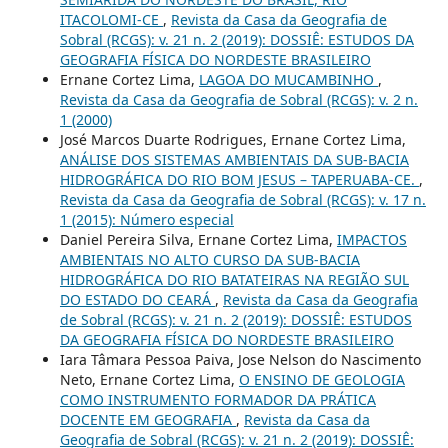
ITACOLOMI-CE
,
Revista da Casa da Geografia de
Sobral (RCGS): v. 21 n. 2 (2019): DOSSIÊ: ESTUDOS DA
GEOGRAFIA FÍSICA DO NORDESTE BRASILEIRO
Ernane Cortez Lima,
LAGOA DO MUCAMBINHO
,
Revista da Casa da Geografia de Sobral (RCGS): v. 2 n.
1 (2000)
José Marcos Duarte Rodrigues, Ernane Cortez Lima,
ANÁLISE DOS SISTEMAS AMBIENTAIS DA SUB-BACIA
HIDROGRÁFICA DO RIO BOM JESUS – TAPERUABA-CE.
,
Revista da Casa da Geografia de Sobral (RCGS): v. 17 n.
1 (2015): Número especial
Daniel Pereira Silva, Ernane Cortez Lima,
IMPACTOS
AMBIENTAIS NO ALTO CURSO DA SUB-BACIA
HIDROGRÁFICA DO RIO BATATEIRAS NA REGIÃO SUL
DO ESTADO DO CEARÁ
,
Revista da Casa da Geografia
de Sobral (RCGS): v. 21 n. 2 (2019): DOSSIÊ: ESTUDOS
DA GEOGRAFIA FÍSICA DO NORDESTE BRASILEIRO
Iara Tâmara Pessoa Paiva, Jose Nelson do Nascimento
Neto, Ernane Cortez Lima,
O ENSINO DE GEOLOGIA
COMO INSTRUMENTO FORMADOR DA PRÁTICA
DOCENTE EM GEOGRAFIA
,
Revista da Casa da
Geografia de Sobral (RCGS): v. 21 n. 2 (2019): DOSSIÊ: