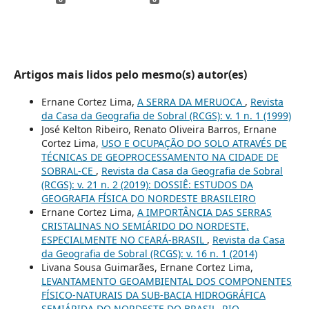
Artigos mais lidos pelo mesmo(s) autor(es)
Ernane Cortez Lima,
A SERRA DA MERUOCA
,
Revista
da Casa da Geografia de Sobral (RCGS): v. 1 n. 1 (1999)
José Kelton Ribeiro, Renato Oliveira Barros, Ernane
Cortez Lima,
USO E OCUPAÇÃO DO SOLO ATRAVÉS DE
TÉCNICAS DE GEOPROCESSAMENTO NA CIDADE DE
SOBRAL-CE
,
Revista da Casa da Geografia de Sobral
(RCGS): v. 21 n. 2 (2019): DOSSIÊ: ESTUDOS DA
GEOGRAFIA FÍSICA DO NORDESTE BRASILEIRO
Ernane Cortez Lima,
A IMPORTÂNCIA DAS SERRAS
CRISTALINAS NO SEMIÁRIDO DO NORDESTE,
ESPECIALMENTE NO CEARÁ-BRASIL
,
Revista da Casa
da Geografia de Sobral (RCGS): v. 16 n. 1 (2014)
Livana Sousa Guimarães, Ernane Cortez Lima,
LEVANTAMENTO GEOAMBIENTAL DOS COMPONENTES
FÍSICO-NATURAIS DA SUB-BACIA HIDROGRÁFICA
SEMIÁRIDA DO NORDESTE DO BRASIL, RIO