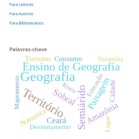
Para Leitores
Para Autores
Para Bibliotecários
Palavras-chave
Turismo
Consumo
Tocantins
Ensino de Geografia
Geografia
Educação
Paisagem
Mapeamento
Cidade
Risco
Semiárido
Território
Sobral
Amazônia
Natureza
Ceará
Lugar
Desmatamento