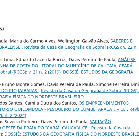
s)
aula, Maria do Carmo Alves, Wellington Galvão Alves,
SABERES E
OBRALENSE
,
Revista da Casa da Geografia de Sobral (RCGS): v. 22 n.
eis Lima, Eduardo Lacerda Barros, Davis Pereira de Paula,
ANÁLISE
NHA DE COSTA DO LITORAL DO MUNICÍPIO DE CAUCAIA, CEARÁ,
Sobral (RCGS): v. 21 n. 2 (2019): DOSSIÊ: ESTUDOS DA GEOGRAFIA
o Bruno Monte Gomes, Davis Pereira de Paula, Simone Ferreira Dini
 DO RIO JAIBARAS
,
Revista da Casa da Geografia de Sobral (RCGS): 
GRAFIA FÍSICA DO NORDESTE BRASILEIRO
 dos Santos, Camila Dutra dos Santos,
OS EMPREENDIMENTOS
ITÓRIO QUILOMBOLA - PESQUEIRO DO CUMBE, ARACATI – CE
,
Revi
6 n. 2 (2024)
 Silveira Pinheiro, Davis Pereira de Paula,
VARIAÇÃO
ESTE DA PRAIA DO ICARAÍ, CAUCAIA-CE
,
Revista da Casa da
(2019): DOSSIÊ: ESTUDOS DA GEOGRAFIA FÍSICA DO NORDESTE BRASIL