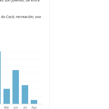
tes son jóvenes, de entre
do Cocó; recreación; uso