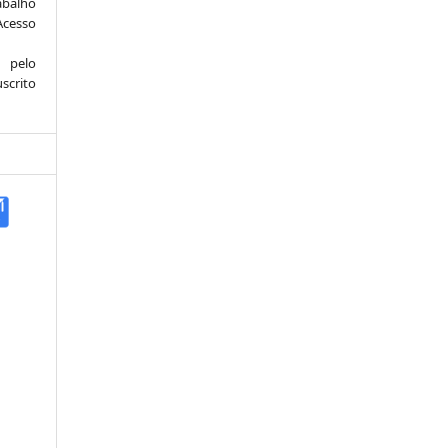
abalho
Acesso
 pelo
scrito