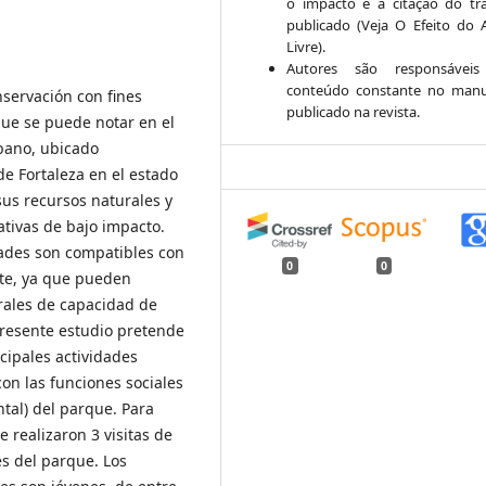
o impacto e a citação do tr
publicado (Veja O Efeito do 
Livre).
Autores são responsáveis
conteúdo constante no manu
nservación con fines
publicado na revista.
que se puede notar en el
bano, ubicado
de Fortaleza en el estado
us recursos naturales y
ativas de bajo impacto.
dades son compatibles con
0
0
te, ya que pueden
rales de capacidad de
 presente estudio pretende
incipales actividades
con las funciones sociales
ntal) del parque. Para
e realizaron 3 visitas de
es del parque. Los