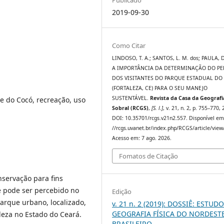
2019-09-30
Como Citar
LINDOSO, T. A.; SANTOS, L. M. dos; PAULA, D.
A IMPORTÂNCIA DA DETERMINAÇÃO DO PE
DOS VISITANTES DO PARQUE ESTADUAL DO
(FORTALEZA, CE) PARA O SEU MANEJO
SUSTENTÁVEL.
Revista da Casa da Geografi
 do Cocó, recreação, uso
Sobral (RCGS)
,
[S. l.]
, v. 21, n. 2, p. 755–770,
DOI: 10.35701/rcgs.v21n2.557. Disponível em
//rcgs.uvanet.br/index.php/RCGS/article/view
Acesso em: 7 ago. 2026.
Fomatos de Citação
nservação para fins
e pode ser percebido no
Edição
arque urbano, localizado,
v. 21 n. 2 (2019): DOSSIÊ: ESTUD
GEOGRAFIA FÍSICA DO NORDEST
leza no Estado do Ceará.
BRASILEIRO