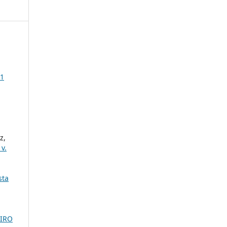
 1
z,
v.
sta
EIRO