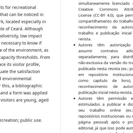
simultaneamente licenciado
ts for recreational
Creative Commons Attrib
hat can be noticed in
License (CC-BY 4.0), que per
compartilhamento do trabal
k, located especially in
reconhecimento da autor
tate of Ceará. Although
trabalho e publicação inicial
odiversity, low impact
revista.
s necessary to know if
Autores têm autorização
ce of the environment, as
assumir contratos adici
separadamente, para distri
capacity thresholds. From
não-exclusiva da versão do tr
e its visitor profile,
publicada nesta revista (ex.: p
uate the satisfaction
em repositório institucio
nd environmental
como capítulo de livro)
 this, a bibliographic
reconhecimento de auto
publicação inicial nesta revista.
 and a form was applied
Autores têm permissão 
t visitors are young, aged
estimulados a publicar e dist
seu trabalho online (ex
repositórios institucionais ou
creation; public use.
página pessoal) após o pr
editorial, já que isso pode au