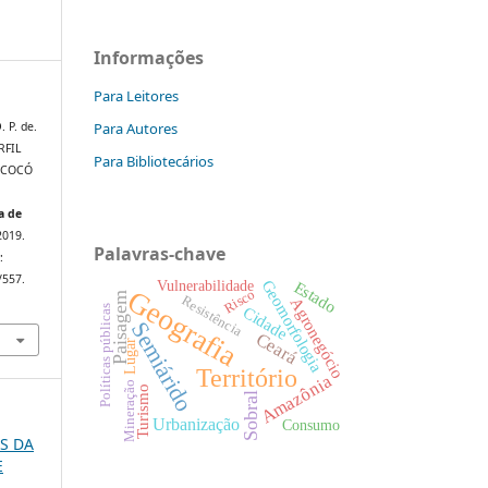
Informações
Para Leitores
Para Autores
 P. de.
RFIL
Para Bibliotecários
 COCÓ
a de
 2019.
Palavras-chave
:
/557.
Vulnerabilidade
Geomorfologia
Estado
Geografia
Risco
Paisagem
Resistência
Agronegócio
Políticas públicas
Cidade
Semiárido
Ceará
Lugar
Território
Amazônia
Mineração
Turismo
Sobral
Urbanização
Consumo
OS DA
E