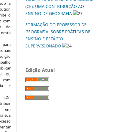
 sob a
(CE): UMA CONTRIBUIÇÃO AO
ution
ENSINO DE GEOGRAFIA
27
mite o
ho com
FORMAÇÃO DO PROFESSOR DE
ia do
GEOGRAFIA: SOBRE PRÁTICAS DE
 nesta
ENSINO E ESTÁGIO
 para
SUPERVISIONADO
24
onais
buição
abalho
ublicar
Edição Atual
nal ou
, com
ria e
e são
ribuir
.: em
 na sua
ocesso
mentar