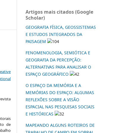
Artigos mais citados (Google
Scholar)
GEOGRAFIA FÍSICA, GEOSSISTEMAS
E ESTUDOS INTEGRADOS DA
PAISAGEM
104
FENOMENOLOGIA, SEMIÓTICA E
GEOGRAFIA DA PERCEPÇÃO:
ALTERNATIVAS PARA ANALISAR O
eative
ESPAÇO GEOGRÁFICO
42
tional
O ESPAÇO DA MEMÓRIA E A
MEMÓRIAS DO ESPAÇO: ALGUMAS
vista
REFLEXÕES SOBRE A VISÃO
:
ESPACIAL NAS PESQUISAS SOCIAIS
E HISTÓRICAS
32
torais
to de
MAPEANDO ALGUNS ROTEIROS DE
abalho
TRABALHO DE CAMPO EM SOBRAL