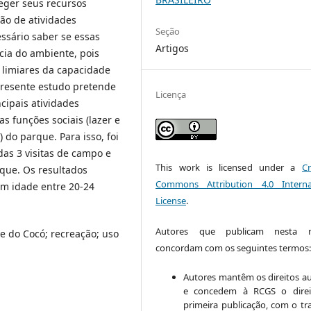
teger seus recursos
ção de atividades
Seção
essário saber se essas
Artigos
ncia do ambiente, pois
 limiares da capacidade
 presente estudo pretende
Licença
incipais atividades
as funções sociais (lazer e
 do parque. Para isso, foi
das 3 visitas de campo e
This work is licensed under a
Cr
rque. Os resultados
Commons Attribution 4.0 Interna
om idade entre 20-24
License
.
Autores que publicam nesta re
e do Cocó; recreação; uso
concordam com os seguintes termos
Autores mantêm os direitos au
e concedem à RCGS o direi
primeira publicação, com o tr