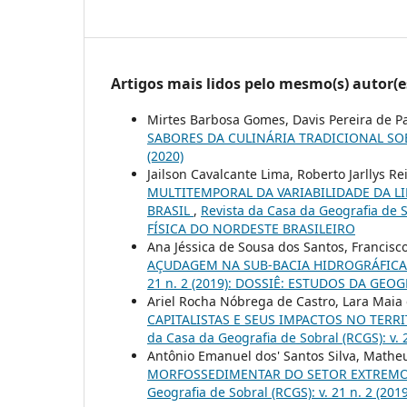
Artigos mais lidos pelo mesmo(s) autor(e
Mirtes Barbosa Gomes, Davis Pereira de P
SABORES DA CULINÁRIA TRADICIONAL S
(2020)
Jailson Cavalcante Lima, Roberto Jarllys R
MULTITEMPORAL DA VARIABILIDADE DA LI
BRASIL
,
Revista da Casa da Geografia de 
FÍSICA DO NORDESTE BRASILEIRO
Ana Jéssica de Sousa dos Santos, Francisc
AÇUDAGEM NA SUB-BACIA HIDROGRÁFICA
21 n. 2 (2019): DOSSIÊ: ESTUDOS DA GEO
Ariel Rocha Nóbrega de Castro, Lara Maia
CAPITALISTAS E SEUS IMPACTOS NO TERR
da Casa da Geografia de Sobral (RCGS): v. 2
Antônio Emanuel dos' Santos Silva, Matheus
MORFOSSEDIMENTAR DO SETOR EXTREMO O
Geografia de Sobral (RCGS): v. 21 n. 2 