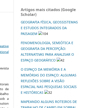
Artigos mais citados (Google
Scholar)
GEOGRAFIA FÍSICA, GEOSSISTEMAS
E ESTUDOS INTEGRADOS DA
PAISAGEM
104
FENOMENOLOGIA, SEMIÓTICA E
eative
GEOGRAFIA DA PERCEPÇÃO:
tional
ALTERNATIVAS PARA ANALISAR O
ESPAÇO GEOGRÁFICO
42
vista
O ESPAÇO DA MEMÓRIA E A
:
MEMÓRIAS DO ESPAÇO: ALGUMAS
REFLEXÕES SOBRE A VISÃO
torais
ESPACIAL NAS PESQUISAS SOCIAIS
to de
E HISTÓRICAS
32
abalho
 sob a
MAPEANDO ALGUNS ROTEIROS DE
ution
TRABALHO DE CAMPO EM SOBRAL