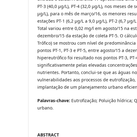
PT-3 (40,0 µg/L), PT-4 (32,0 µg/L), nos meses de 
µg/L), para o mês de março/16, os menores resu
estações PT-1 (6,2 µg/L a 9,0 µg/L), PT-2 (6,7 µg/L
Total variou entre 0,02 mg/l em agosto/15 na es
dezembro/15 da estação de coleta PT-5. O cálcul
Trófico) se mostrou com nível de predominância
pontos PT-1, PT-3 e PT-5, entre agosto/15 a dez
hipereutrófico foi resultado nos pontos PT-3, PT-
significativamente pelas elevadas concentraçõe
nutrientes. Portanto, conclui-se que as águas n
vulnerabilidades aos processos de eutrofização,
implantação de um planejamento urbano eficien
Palavras-chave:
Eutrofização; Poluição hídrica; 
urbano.
ABSTRACT