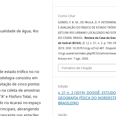
Como Citar
GOMES, F. B. M.; DE PAULA, D. P. DETERMI
E AVALIAÇÃO DO ÍNDICE DE ESTADO TRÓFI
 Qualidade de água, Rio
(IET) EM RIO URBANO LOCALIZADO NO ES
DO CEARÁ, BRASIL.
Revista da Casa da Geo
de Sobral (RCGS)
,
[S. l.]
, v. 21, n. 2, p. 730–7
2019. DOI: 10.35701/rcgs.v21n2.487. Disponí
//rcgs.uvanet.br/index.php/RCGS/article/view
Acesso em: 7 ago. 2026.
Fomatos de Citação
e estado trófico no rio
odologia consistiu em
mitação de cinco pontos
Edição
o na coleta de amostras
v. 21 n. 2 (2019): DOSSIÊ: ESTUD
A” e Fósforo Total, no
GEOGRAFIA FÍSICA DO NORDEST
do rio Acaraú no espaço
BRASILEIRO
principais, abrangendo
Seção
 crescente nas estações