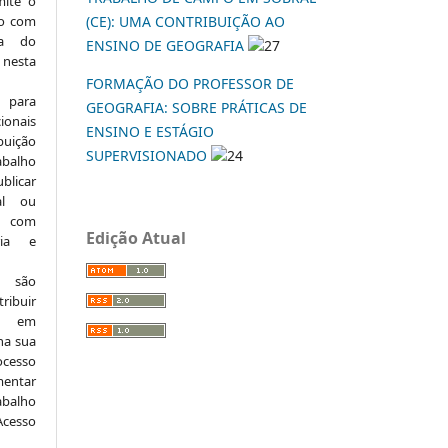
mite o
ho com
(CE): UMA CONTRIBUIÇÃO AO
ia do
ENSINO DE GEOGRAFIA
27
 nesta
FORMAÇÃO DO PROFESSOR DE
 para
GEOGRAFIA: SOBRE PRÁTICAS DE
onais
ENSINO E ESTÁGIO
buição
SUPERVISIONADO
24
abalho
ublicar
nal ou
, com
Edição Atual
ria e
e são
ribuir
.: em
 na sua
ocesso
mentar
abalho
Acesso