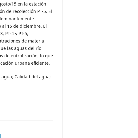
agosto/15 en la estación
ón de recolección PT-5. El
predominantemente
o al 15 de diciembre. El
, PT-4 y PT-5,
entraciones de materia
que las aguas del río
s de eutrofización, lo que
cación urbana eficiente.
 agua; Calidad del agua;