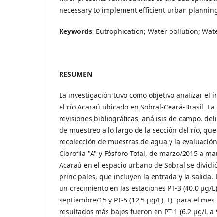
necessary to implement efficient urban plannin
Keywords:
Eutrophication; Water pollution; Wate
RESUMEN
La investigación tuvo como objetivo analizar el í
el río Acaraú ubicado en Sobral-Ceará-Brasil. La
revisiones bibliográficas, análisis de campo, de
de muestreo a lo largo de la sección del río, qu
recolección de muestras de agua y la evaluació
Clorofila "A" y Fósforo Total, de marzo/2015 a ma
Acaraú en el espacio urbano de Sobral se dividi
principales, que incluyen la entrada y la salida. L
un crecimiento en las estaciones PT-3 (40.0 µg/L)
septiembre/15 y PT-5 (12.5 µg/L). L), para el mes
resultados más bajos fueron en PT-1 (6.2 µg/L a 9