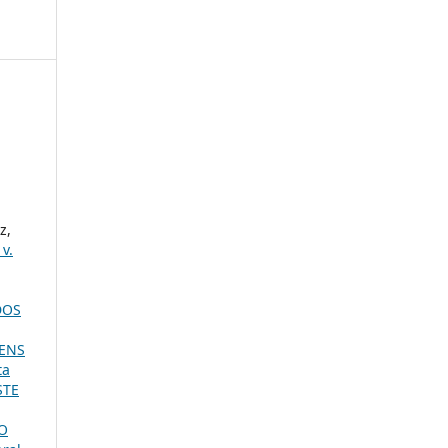
z,
v.
UDOS
ENS
ta
STE
O