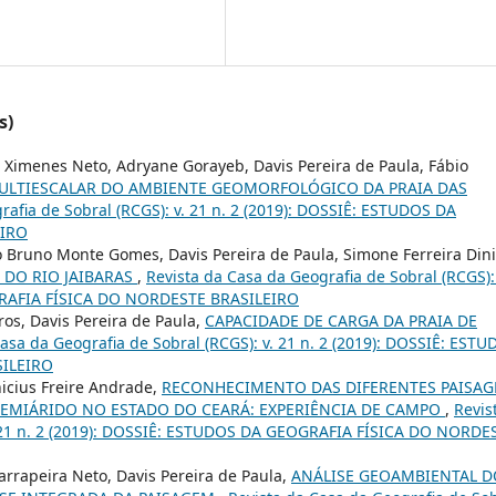
s)
 Ximenes Neto, Adryane Gorayeb, Davis Pereira de Paula, Fábio
ULTIESCALAR DO AMBIENTE GEOMORFOLÓGICO DA PRAIA DAS
rafia de Sobral (RCGS): v. 21 n. 2 (2019): DOSSIÊ: ESTUDOS DA
EIRO
o Bruno Monte Gomes, Davis Pereira de Paula, Simone Ferreira Dini
 DO RIO JAIBARAS
,
Revista da Casa da Geografia de Sobral (RCGS): 
GRAFIA FÍSICA DO NORDESTE BRASILEIRO
os, Davis Pereira de Paula,
CAPACIDADE DE CARGA DA PRAIA DE
asa da Geografia de Sobral (RCGS): v. 21 n. 2 (2019): DOSSIÊ: EST
SILEIRO
icius Freire Andrade,
RECONHECIMENTO DAS DIFERENTES PAISAG
SEMIÁRIDO NO ESTADO DO CEARÁ: EXPERIÊNCIA DE CAMPO
,
Revis
v. 21 n. 2 (2019): DOSSIÊ: ESTUDOS DA GEOGRAFIA FÍSICA DO NORDE
arrapeira Neto, Davis Pereira de Paula,
ANÁLISE GEOAMBIENTAL D