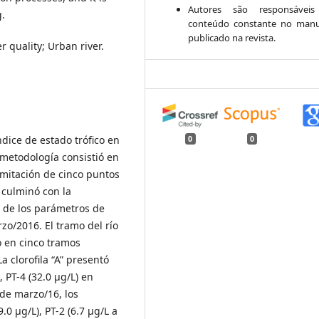
Autores são responsáveis
g.
conteúdo constante no manu
publicado na revista.
r quality; Urban river.
ndice de estado trófico en
0
0
 metodología consistió en
limitación de cinco puntos
e culminó con la
n de los parámetros de
rzo/2016. El tramo del río
ó en cinco tramos
a clorofila “A” presentó
, PT-4 (32.0 µg/L) en
 de marzo/16, los
.0 µg/L), PT-2 (6.7 µg/L a