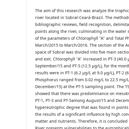
The aim of this research was analyze the trophic
river located in Sobral-Ceará-Brazil. The method
bibliographic reviews, field recognition, delimit
points along the river, culminating in the water
of the parameters of Chlorophyll "A" and Total 
March/2015 to March/2016. The section of the A
space of Sobral was divided into five main secti
and exit. Chlorophyll "A" increased in PT-3 (40.0 μ
September/15 and PT-5 (12.5 μg/L), for the mont
results were in PT-1 (6.2 μg/L at 9.0 μg/L), PT-2 (6
Phosphorus ranged from 0.02 mg/L to 22.5 mg/L
December/15) at the PT-5 sampling point. The TSI
showed that there was predominance on mesotr
PT-1, PT-3 and PT-5among August/15 and Decem
hypereutrophic degree that was found in points 
the results of a significant influence by high co
matter and nutrients. Therefore, it is concluded
River presents vulnerabilities to the eutrophicat