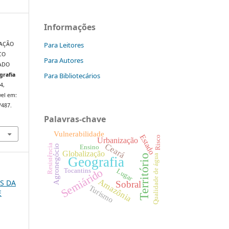
Informações
Para Leitores
NAÇÃO
CO
Para Autores
TADO
Para Bibliotecários
grafia
44,
vel em:
/487.
Palavras-chave
Vulnerabilidade
Estado
Risco
Urbanização
Ceará
Resistência
Ensino
Agronegócio
Globalização
Território
Qualidade de água
Geografia
Semiárido
Tocantins
Lugar
Amazônia
OS DA
Sobral
Turismo
E