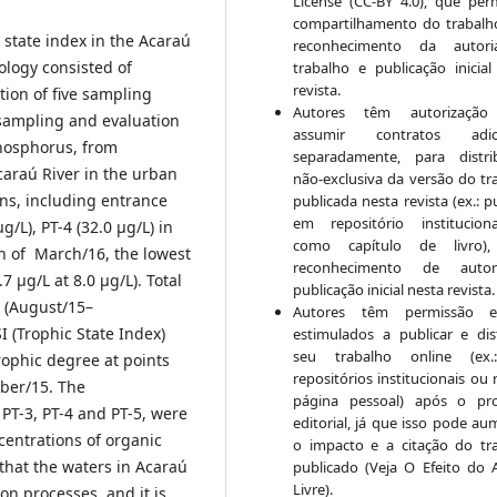
License (CC-BY 4.0), que per
compartilhamento do trabal
 state index in the Acaraú
reconhecimento da autor
ology consisted of
trabalho e publicação inicial
revista.
ation of five sampling
Autores têm autorização
 sampling and evaluation
assumir contratos adici
Phosphorus, from
separadamente, para distri
caraú River in the urban
não-exclusiva da versão do tr
ons, including entrance
publicada nesta revista (ex.: p
em repositório institucio
g/L), PT-4 (32.0 μg/L) in
como capítulo de livro)
h of March/16, the lowest
reconhecimento de auto
.7 μg/L at 8.0 μg/L). Total
publicação inicial nesta revista.
 (August/15–
Autores têm permissão 
 (Trophic State Index)
estimulados a publicar e dist
seu trabalho online (ex
ophic degree at points
repositórios institucionais ou
ber/15. The
página pessoal) após o pr
PT-3, PT-4 and PT-5, were
editorial, já que isso pode au
ncentrations of organic
o impacto e a citação do tr
 that the waters in Acaraú
publicado (Veja O Efeito do 
Livre).
ion processes, and it is