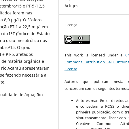
Artigos
setembro/15 e PT-5 (12,5
ltados foram nas
 a 8,0 µg/L). O Fósforo
Licença
tação PT-1 a 22,5 mg/l em
o do IET (Índice de Estado
 no grau mesotrófico nos
embro/15. O grau
4 e PT-5, afetados
This work is licensed under a
Cr
s de matéria orgânica e
Commons Attribution 4.0 Interna
o rio Acaraú apresentaram
License
.
 se fazendo necessária a
Autores que publicam nesta re
te.
concordam com os seguintes termos
Qualidade de água; Rio
Autores mantêm os direitos au
e concedem à RCGS o direi
primeira publicação, com o tr
simultaneamente licenciado
Creative Commons Attrib