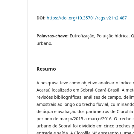
DOI:
https://doi.org/10.35701/rcgs.v21n2.487
Palavras-chave:
Eutrofização, Poluição hídrica,
urbano.
Resumo
A pesquisa teve como objetivo analisar o índice d
Acaraú localizado em Sobral-Ceará-Brasil. A met
revisões bibliográficas, análises de campo, deli
amostrais ao longo do trecho fluvial, culminand
de água e avaliação dos parâmetros de Clorofila “
período de março/2015 a março/2016. O trecho 
urbano de Sobral foi dividido em cinco trechos 
entrada e saída. A Clorofila “A” apresentou uma