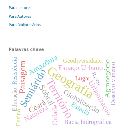
Para Leitores
Para Autores
Para Bibliotecários
Palavras-chave
Amazônia
Resistência
Geodiversidade.
Agronegócio
Paisagem
Desenvolvimento
Geografia
Espaço Urbano
Semiárido
Risco
Lugar
Território
Urbanização
Sobral
Educação
Globalização
Ceará
Estado
Natureza
Cidade
Ensino
Bacia hidrográfica