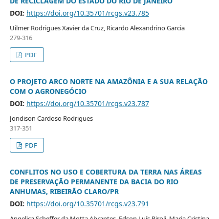
DE RECICLAGEM DO ESTADO DO RIO DE JANEIRO
DOI:
https://doi.org/10.35701/rcgs.v23.785
Uilmer Rodrigues Xavier da Cruz, Ricardo Alexandrino Garcia
279-316
PDF
O PROJETO ARCO NORTE NA AMAZÔNIA E A SUA RELAÇÃO
COM O AGRONEGÓCIO
DOI:
https://doi.org/10.35701/rcgs.v23.787
Jondison Cardoso Rodrigues
317-351
PDF
CONFLITOS NO USO E COBERTURA DA TERRA NAS ÁREAS
DE PRESERVAÇÃO PERMANENTE DA BACIA DO RIO
ANHUMAS, RIBEIRÃO CLARO/PR
DOI:
https://doi.org/10.35701/rcgs.v23.791
Angelica Scheffer da Motta Abrantes, Edson Luís Piroli, Maria Cristina