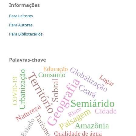
Informações
Para Leitores
Para Autores
Para Bibliotecários
Palavras-chave
Globalização
Educação
Urbanização
Território
Consumo
Lugar
Geografia
COVID-19
Sobral
Ceará
Semiárido
Natureza
Risco
Paisagem
Cidade
Turismo
Estado
Amazônia
Qualidade de água