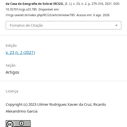
da Casa da Geografia de Sobral (RCGS)
,
[S. l.]
, v. 23, n. 2, p. 279–316, 2021. DOI:
10.35701/rcgs.v23.785. Disponível em:
//rcgs.uvanet.br/index.php/RCGS/article/view/785. Acesso em: 6 ago. 2026.
Fomatos de Citação
Edição
v. 23 n. 2 (2021)
Seção
Artigos
Licença
Copyright (c) 2023 Uilmer Rodrigues Xavier da Cruz, Ricardo
Alexandrino Garcia