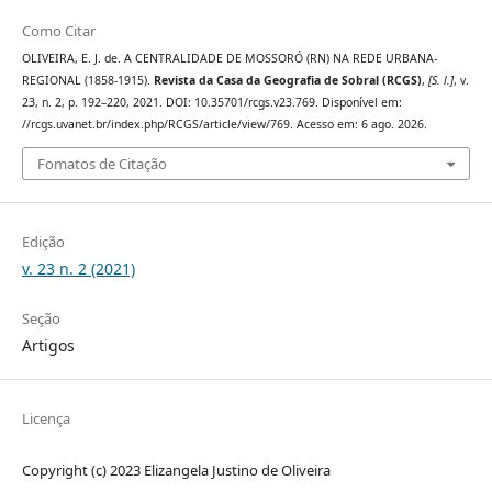
Como Citar
OLIVEIRA, E. J. de. A CENTRALIDADE DE MOSSORÓ (RN) NA REDE URBANA-
REGIONAL (1858-1915).
Revista da Casa da Geografia de Sobral (RCGS)
,
[S. l.]
, v.
23, n. 2, p. 192–220, 2021. DOI: 10.35701/rcgs.v23.769. Disponível em:
//rcgs.uvanet.br/index.php/RCGS/article/view/769. Acesso em: 6 ago. 2026.
Fomatos de Citação
Edição
v. 23 n. 2 (2021)
Seção
Artigos
Licença
Copyright (c) 2023 Elizangela Justino de Oliveira