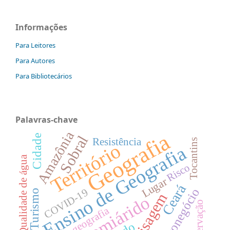
Informações
Para Leitores
Para Autores
Para Bibliotecários
Palavras-chave
Amazônia
Geografia
Cidade
Sobral
Resistência
Tocantins
Território
Ensino de Geografia
Qualidade de água
Risco
Lugar
Ceará
Agronegócio
COVID-19
Turismo
Paisagem
Semiárido
Conservação
Biogeografia