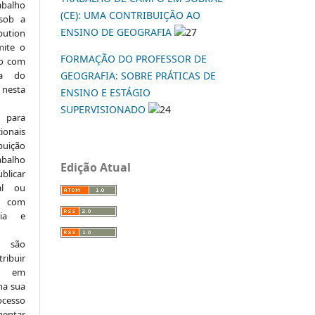
abalho
(CE): UMA CONTRIBUIÇÃO AO
 sob a
ENSINO DE GEOGRAFIA
27
ution
mite o
FORMAÇÃO DO PROFESSOR DE
ho com
ia do
GEOGRAFIA: SOBRE PRÁTICAS DE
 nesta
ENSINO E ESTÁGIO
SUPERVISIONADO
24
 para
onais
buição
abalho
Edição Atual
ublicar
nal ou
, com
ria e
e são
ribuir
.: em
 na sua
ocesso
mentar