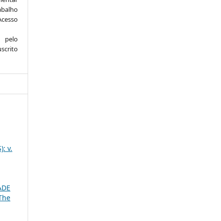
abalho
Acesso
 pelo
scrito
: v.
ADE
The