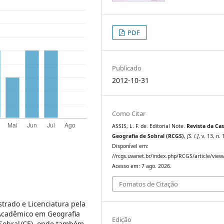
PDF
Publicado
2012-10-31
Como Citar
ASSIS, L. F. de. Editorial Note.
Revista da Ca
Geografia de Sobral (RCGS)
,
[S. l.]
, v. 13, n.
Disponível em:
//rcgs.uvanet.br/index.php/RCGS/article/view
Acesso em: 7 ago. 2026.
Fomatos de Citação
rado e Licenciatura pela
 Acadêmico em Geografia
Edição
 Sobral/CE), onde também