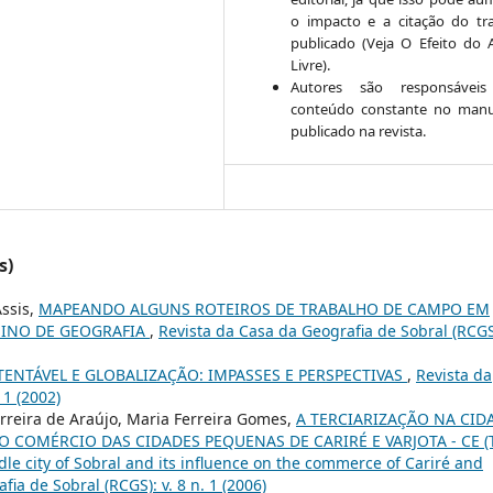
o impacto e a citação do tr
publicado (Veja O Efeito do 
Livre).
Autores são responsáveis
conteúdo constante no manu
publicado na revista.
s)
Assis,
MAPEANDO ALGUNS ROTEIROS DE TRABALHO DE CAMPO EM
SINO DE GEOGRAFIA
,
Revista da Casa da Geografia de Sobral (RCGS)
ENTÁVEL E GLOBALIZAÇÃO: IMPASSES E PERSPECTIVAS
,
Revista da
 1 (2002)
erreira de Araújo, Maria Ferreira Gomes,
A TERCIARIZAÇÃO NA CID
O COMÉRCIO DAS CIDADES PEQUENAS DE CARIRÉ E VARJOTA - CE (
iddle city of Sobral and its influence on the commerce of Cariré and
ia de Sobral (RCGS): v. 8 n. 1 (2006)