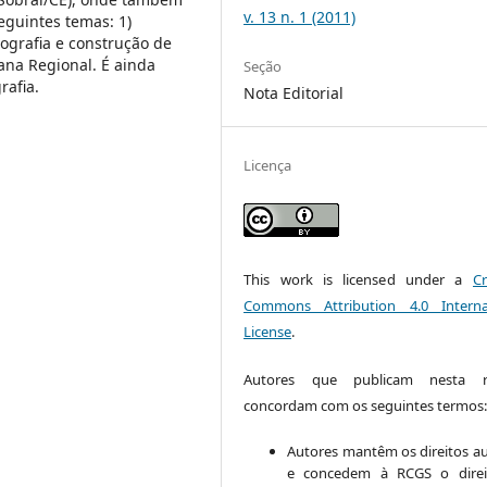
v. 13 n. 1 (2011)
eguintes temas: 1)
eografia e construção de
bana Regional. É ainda
Seção
rafia.
Nota Editorial
Licença
This work is licensed under a
Cr
Commons Attribution 4.0 Interna
License
.
Autores que publicam nesta re
concordam com os seguintes termos
Autores mantêm os direitos au
e concedem à RCGS o direi