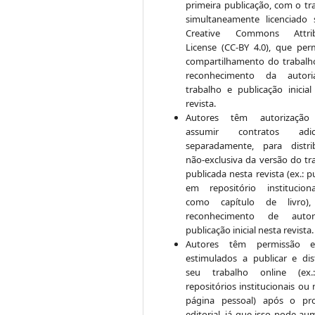
primeira publicação, com o tr
simultaneamente licenciado
Creative Commons Attrib
License (CC-BY 4.0), que per
compartilhamento do trabal
reconhecimento da autor
trabalho e publicação inicial
revista.
Autores têm autorização
assumir contratos adici
separadamente, para distri
não-exclusiva da versão do tr
publicada nesta revista (ex.: p
em repositório institucio
como capítulo de livro)
reconhecimento de auto
publicação inicial nesta revista.
Autores têm permissão 
estimulados a publicar e dist
seu trabalho online (ex
repositórios institucionais ou
página pessoal) após o pr
editorial, já que isso pode au