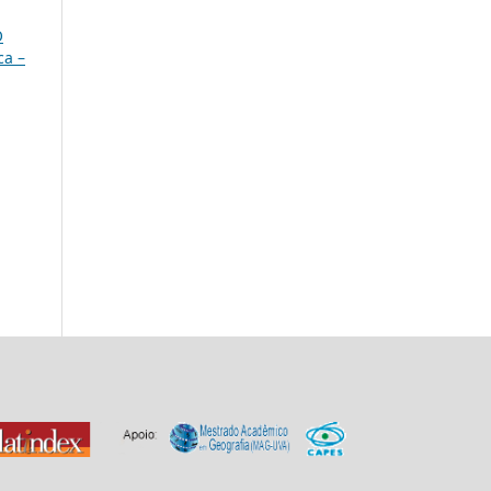
O
ca –