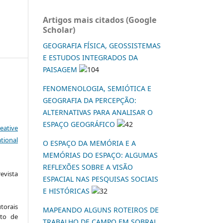
Artigos mais citados (Google
Scholar)
GEOGRAFIA FÍSICA, GEOSSISTEMAS
E ESTUDOS INTEGRADOS DA
PAISAGEM
104
FENOMENOLOGIA, SEMIÓTICA E
GEOGRAFIA DA PERCEPÇÃO:
ALTERNATIVAS PARA ANALISAR O
ESPAÇO GEOGRÁFICO
42
eative
tional
O ESPAÇO DA MEMÓRIA E A
MEMÓRIAS DO ESPAÇO: ALGUMAS
REFLEXÕES SOBRE A VISÃO
vista
ESPACIAL NAS PESQUISAS SOCIAIS
:
E HISTÓRICAS
32
torais
MAPEANDO ALGUNS ROTEIROS DE
to de
TRABALHO DE CAMPO EM SOBRAL