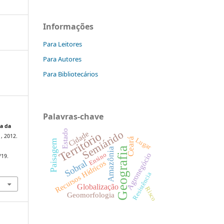
Informações
Para Leitores
Para Autores
Para Bibliotecários
Palavras-chave
sa da
Estado
Semiárido
Cidade
Território
 1, 2012.
Ceará
Lugar
Paisagem
Geografia
Amazônia
Ensino
Agronegócio
/19.
Sobral
Recursos Hídricos
Resistência
Globalização
Risco
Geomorfologia