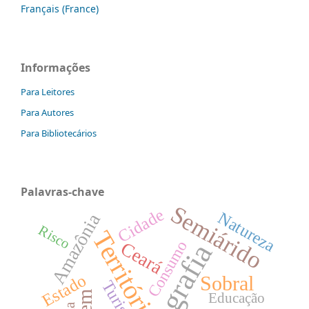
Français (France)
Informações
Para Leitores
Para Autores
Para Bibliotecários
Palavras-chave
Semiárido
Cidade
Natureza
Amazônia
Risco
Território
Consumo
Geografia
Ceará
Estado
Sobral
Turismo
Educação