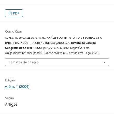
PDF
Como Citar
ALVES, M. do C.; SILVA, G. R. da. ANÁLISE DO TERRITÓRIO DE SOBRAL-CE A
PARTIR DA INDÚSTRIA GRENDENE CALÇADOS S.A.
Revista da Casa da
Geografia de Sobral (RCGS)
,
[S. l.]
, v. 6, n. 1, 2012. Disponível em:
//rcgs.uvanet.br/index.php/RCGS/article/view/122. Acesso em: 8 ago. 2026.
Fomatos de Citação
Edição
v. 6 n. 1 (2004)
Seção
Artigos