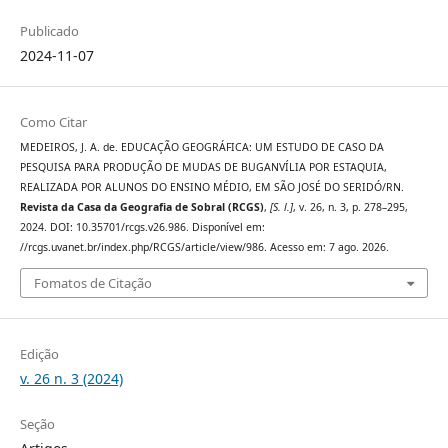
Publicado
2024-11-07
Como Citar
MEDEIROS, J. A. de. EDUCAÇÃO GEOGRÁFICA: UM ESTUDO DE CASO DA
PESQUISA PARA PRODUÇÃO DE MUDAS DE BUGANVÍLIA POR ESTAQUIA,
REALIZADA POR ALUNOS DO ENSINO MÉDIO, EM SÃO JOSÉ DO SERIDÓ/RN.
Revista da Casa da Geografia de Sobral (RCGS)
,
[S. l.]
, v. 26, n. 3, p. 278–295,
2024. DOI: 10.35701/rcgs.v26.986. Disponível em:
//rcgs.uvanet.br/index.php/RCGS/article/view/986. Acesso em: 7 ago. 2026.
Fomatos de Citação
Edição
v. 26 n. 3 (2024)
Seção