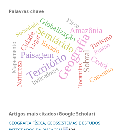
Palavras-chave
Globalização
Risco
Sociedade
Semiárido
Amazônia
Cidade
Geografia
Turismo
Lugar
Estado
Ensino
Mapeamento
Território
Sobral
Paisagem
Ceará
Natureza
Tocantins
Consumo
Indicadores
Artigos mais citados (Google Scholar)
GEOGRAFIA FÍSICA, GEOSSISTEMAS E ESTUDOS
INTEGRADOS DA PAISAGEM
104