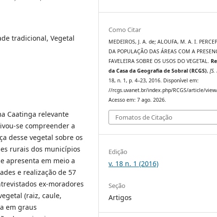
Como Citar
e tradicional, Vegetal
MEDEIROS, J. A. de; ALOUFA, M. A. I. PERC
DA POPULAÇÃO DAS ÁREAS COM A PRESEN
FAVELEIRA SOBRE OS USOS DO VEGETAL.
Re
da Casa da Geografia de Sobral (RCGS)
,
[S. 
18, n. 1, p. 4–23, 2016. Disponível em:
//rcgs.uvanet.br/index.php/RCGS/article/view
Acesso em: 7 ago. 2026.
a Caatinga relevante
Fomatos de Citação
tivou-se compreender a
a desse vegetal sobre os
es rurais dos municípios
Edição
 se apresenta em meio a
v. 18 n. 1 (2016)
dades e realização de 57
trevistados ex-moradores
Seção
egetal (raiz, caule,
Artigos
ora em graus