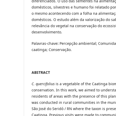
diferenciados. O uso das sementes na alimenta
domésticos, silvestres e humano foi relatado po
o mesmo acontecendo com a folha na alimentaç
domésticos. O estudo além da valorização do sa
relevância do vegetal na conservação do ecossi
desenvolvimento.
Palavras-chave
:
Percepção ambiental; Comunidad
caatinga; Conservação.
ABSTRACT
C. quercifolius
is a vegetable of the Caatinga biom
conservation. In this work, we aimed to underst
residents of areas with the presence of this plan
was conducted in rural communities in the munic
São José do Seridó / RN where the taxon is pres
Caatinga. Previous visits were made to communi