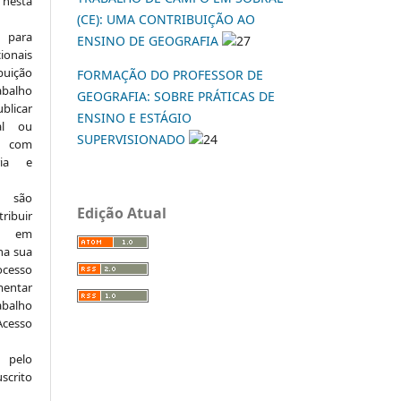
 nesta
(CE): UMA CONTRIBUIÇÃO AO
 para
ENSINO DE GEOGRAFIA
27
onais
buição
FORMAÇÃO DO PROFESSOR DE
abalho
GEOGRAFIA: SOBRE PRÁTICAS DE
ublicar
ENSINO E ESTÁGIO
nal ou
SUPERVISIONADO
24
, com
ria e
e são
Edição Atual
ribuir
.: em
 na sua
ocesso
mentar
abalho
Acesso
 pelo
scrito