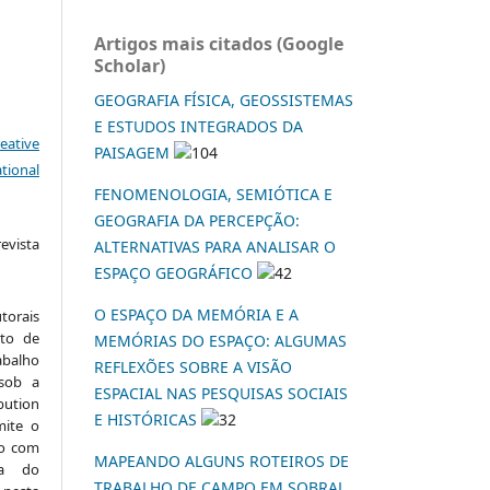
Artigos mais citados (Google
Scholar)
GEOGRAFIA FÍSICA, GEOSSISTEMAS
E ESTUDOS INTEGRADOS DA
eative
PAISAGEM
104
tional
FENOMENOLOGIA, SEMIÓTICA E
GEOGRAFIA DA PERCEPÇÃO:
vista
ALTERNATIVAS PARA ANALISAR O
:
ESPAÇO GEOGRÁFICO
42
O ESPAÇO DA MEMÓRIA E A
torais
to de
MEMÓRIAS DO ESPAÇO: ALGUMAS
abalho
REFLEXÕES SOBRE A VISÃO
 sob a
ESPACIAL NAS PESQUISAS SOCIAIS
ution
E HISTÓRICAS
32
mite o
ho com
MAPEANDO ALGUNS ROTEIROS DE
ia do
TRABALHO DE CAMPO EM SOBRAL