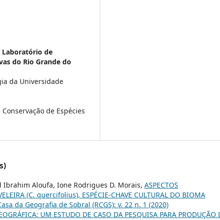
 Laboratório de
ivas do Rio Grande do
gia da Universidade
e Conservação de Espécies
s)
 Ibrahim Aloufa, Ione Rodrigues D. Morais,
ASPECTOS
EIRA (C. quercifolius), ESPÉCIE-CHAVE CULTURAL DO BIOMA
Casa da Geografia de Sobral (RCGS): v. 22 n. 1 (2020)
OGRÁFICA: UM ESTUDO DE CASO DA PESQUISA PARA PRODUÇÃO 