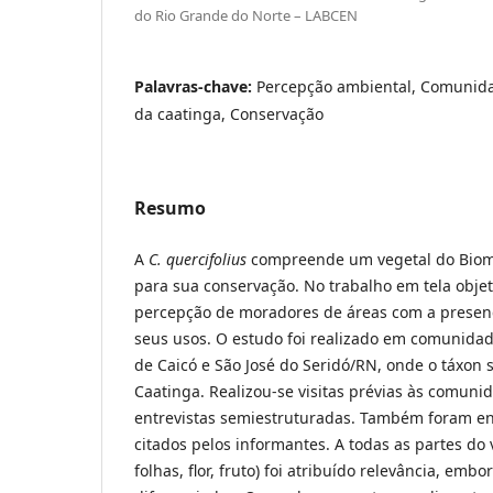
do Rio Grande do Norte – LABCEN
Palavras-chave:
Percepção ambiental, Comunidad
da caatinga, Conservação
Resumo
A
C. quercifolius
compreende um vegetal do Biom
para sua conservação. No trabalho em tela obje
percepção de moradores de áreas com a presenç
seus usos. O estudo foi realizado em comunidad
de Caicó e São José do Seridó/RN, onde o táxon
Caatinga. Realizou-se visitas prévias às comuni
entrevistas semiestruturadas. Também foram en
citados pelos informantes. A todas as partes do v
folhas, flor, fruto) foi atribuído relevância, emb