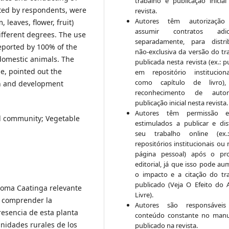
trabalho e publicação inicial
ited by respondents, were
revista.
Autores têm autorização
, leaves, flower, fruit)
assumir contratos adici
ifferent degrees. The use
separadamente, para distri
eported by 100% of the
não-exclusiva da versão do tr
 domestic animals. The
publicada nesta revista (ex.: p
e, pointed out the
em repositório institucio
como capítulo de livro)
on and development
reconhecimento de auto
publicação inicial nesta revista.
Autores têm permissão 
al community; Vegetable
estimulados a publicar e dist
seu trabalho online (ex
repositórios institucionais ou
página pessoal) após o pr
editorial, já que isso pode au
o impacto e a citação do tr
publicado (Veja O Efeito do 
Bioma Caatinga relevante
Livre).
vó comprender la
Autores são responsáveis
resencia de esta planta
conteúdo constante no manu
unidades rurales de los
publicado na revista.