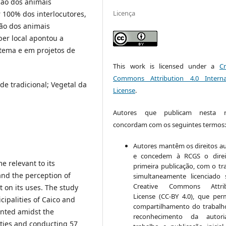
ção dos animais
Licença
r 100% dos interlocutores,
ão dos animais
ber local apontou a
stema e em projetos de
This work is licensed under a
Cr
Commons Attribution 4.0 Interna
e tradicional; Vegetal da
License
.
Autores que publicam nesta re
concordam com os seguintes termos
Autores mantêm os direitos au
e concedem à RCGS o direi
e relevant to its
primeira publicação, com o tr
and the perception of
simultaneamente licenciado
Creative Commons Attrib
t on its uses. The study
License (CC-BY 4.0), que per
ipalities of Caico and
compartilhamento do trabal
ented amidst the
reconhecimento da autor
ties and conducting 57