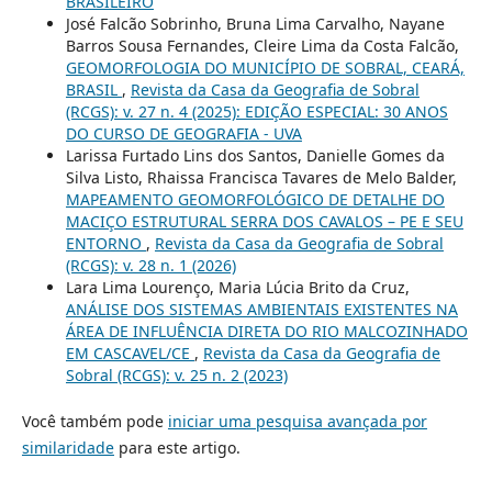
BRASILEIRO
José Falcão Sobrinho, Bruna Lima Carvalho, Nayane
Barros Sousa Fernandes, Cleire Lima da Costa Falcão,
GEOMORFOLOGIA DO MUNICÍPIO DE SOBRAL, CEARÁ,
BRASIL
,
Revista da Casa da Geografia de Sobral
(RCGS): v. 27 n. 4 (2025): EDIÇÃO ESPECIAL: 30 ANOS
DO CURSO DE GEOGRAFIA - UVA
Larissa Furtado Lins dos Santos, Danielle Gomes da
Silva Listo, Rhaissa Francisca Tavares de Melo Balder,
MAPEAMENTO GEOMORFOLÓGICO DE DETALHE DO
MACIÇO ESTRUTURAL SERRA DOS CAVALOS – PE E SEU
ENTORNO
,
Revista da Casa da Geografia de Sobral
(RCGS): v. 28 n. 1 (2026)
Lara Lima Lourenço, Maria Lúcia Brito da Cruz,
ANÁLISE DOS SISTEMAS AMBIENTAIS EXISTENTES NA
ÁREA DE INFLUÊNCIA DIRETA DO RIO MALCOZINHADO
EM CASCAVEL/CE
,
Revista da Casa da Geografia de
Sobral (RCGS): v. 25 n. 2 (2023)
Você também pode
iniciar uma pesquisa avançada por
similaridade
para este artigo.