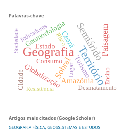
Palavras-chave
Geomorfologia
Semiárido
Indicadores
Paisagem
Sociedade
Ceará
Risco
Estado
Território
Geografia
Turismo
Sobral
Consumo
Globalização
Lugar
Ensino
Cidade
Amazônia
Desmatamento
Resistência
Artigos mais citados (Google Scholar)
GEOGRAFIA FÍSICA, GEOSSISTEMAS E ESTUDOS