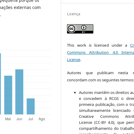
e pequena porque os
nações externas com
Licença
.
This work is licensed under a
Cr
Commons Attribution 4.0 Interna
License
.
Autores que publicam nesta re
concordam com os seguintes termos
Autores mantêm os direitos au
e concedem à RCGS o direi
primeira publicação, com o tr
simultaneamente licenciado
Creative Commons Attrib
License (CC-BY 4.0), que per
compartilhamento do trabal