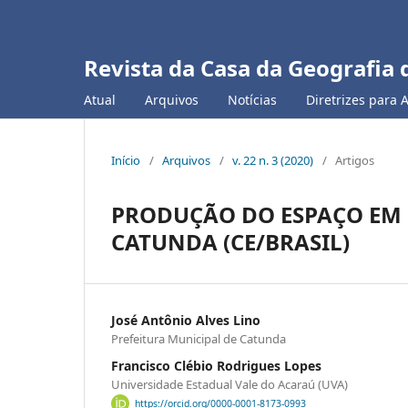
Revista da Casa da Geografia 
Atual
Arquivos
Notícias
Diretrizes para 
Início
/
Arquivos
/
v. 22 n. 3 (2020)
/
Artigos
PRODUÇÃO DO ESPAÇO EM P
CATUNDA (CE/BRASIL)
José Antônio Alves Lino
Prefeitura Municipal de Catunda
Francisco Clébio Rodrigues Lopes
Universidade Estadual Vale do Acaraú (UVA)
https://orcid.org/0000-0001-8173-0993