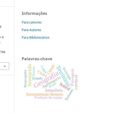
Informações
Para Leitores
E
Para Autores
Para Bibliotecários
3, p.
.
/768.
Palavras-chave
Cidade
Território
Semiárido
Lugar
Ensino
Sociedade
Paisagem
Ceará
Geografia
Biogeografia
COVID-19
Agronegócio
Estado
Sobral
Risco
Amazônia
Turismo
Sensoriamento Remoto
Produção do espaço