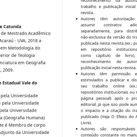
reconhecimento da autor
trabalho e publicação inicial
revista.
Autores têm autorização
assumir contratos adici
de Catunda
separadamente, para distri
so de Mestrado Acadêmico
não-exclusiva da versão do tr
Acaraú - UVA, 2018 a
publicada nesta revista (ex.: p
o em Metodologia do
em repositório institucio
perior de Teologia
como capítulo de livro)
reconhecimento de auto
enciatura em Geografia
publicação inicial nesta revista.
, 2009.
Autores têm permissão 
estimulados a publicar e dist
 Estadual Vale do
seu trabalho online (ex
repositórios institucionais ou
 pela Universidade
página pessoal) após o pr
a pela Universidade
editorial, já que isso pode au
pela Universidade
o impacto e a citação do tr
publicado (Veja O Efeito do 
ia (Geografia Humana)
Livre).
nte é Membro de corpo
Autores são responsáveis
 Adjunto da Universidade
conteúdo constante no manu