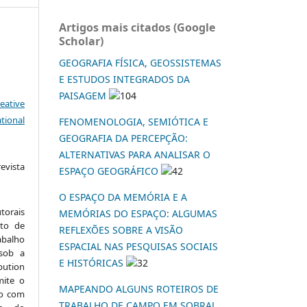
Artigos mais citados (Google
Scholar)
GEOGRAFIA FÍSICA, GEOSSISTEMAS
E ESTUDOS INTEGRADOS DA
PAISAGEM
104
eative
tional
FENOMENOLOGIA, SEMIÓTICA E
GEOGRAFIA DA PERCEPÇÃO:
ALTERNATIVAS PARA ANALISAR O
vista
ESPAÇO GEOGRÁFICO
42
:
O ESPAÇO DA MEMÓRIA E A
torais
MEMÓRIAS DO ESPAÇO: ALGUMAS
to de
REFLEXÕES SOBRE A VISÃO
abalho
ESPACIAL NAS PESQUISAS SOCIAIS
 sob a
E HISTÓRICAS
32
ution
mite o
MAPEANDO ALGUNS ROTEIROS DE
ho com
TRABALHO DE CAMPO EM SOBRAL