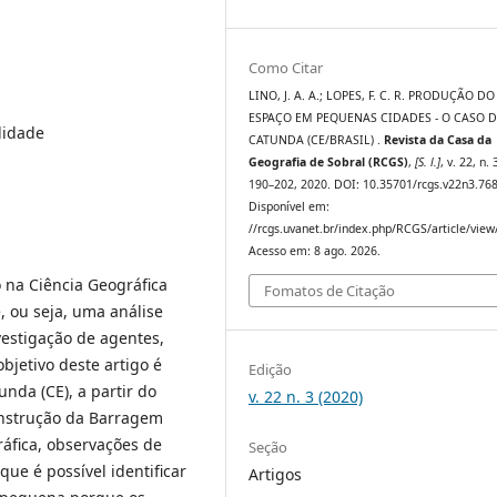
Como Citar
LINO, J. A. A.; LOPES, F. C. R. PRODUÇÃO DO
ESPAÇO EM PEQUENAS CIDADES - O CASO D
lidade
CATUNDA (CE/BRASIL) .
Revista da Casa da
Geografia de Sobral (RCGS)
,
[S. l.]
, v. 22, n. 
190–202, 2020. DOI: 10.35701/rcgs.v22n3.768
Disponível em:
//rcgs.uvanet.br/index.php/RCGS/article/view
Acesso em: 8 ago. 2026.
 na Ciência Geográfica
Fomatos de Citação
 ou seja, uma análise
estigação de agentes,
objetivo deste artigo é
Edição
nda (CE), a partir do
v. 22 n. 3 (2020)
construção da Barragem
ráfica, observações de
Seção
ue é possível identificar
Artigos