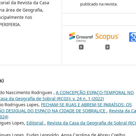
orial da Revista da Casa
publicado na revista.
na área de Geografia,
ncipalmente nos
PERIFERIA.
0
0
s)
 do Nascimento Rodrigues ,
A CONCEPÇÃO ESPAÇO-TEMPORAL NO
asa da Geografia de Sobral (RCGS): v. 24 n. 1 (2022)
bio Rodrigues Lopes,
FECHAM-SE RUAS E ABREM-SE PARAÍSOS: OS
O DESIGUAL DO ESPAÇO NA CIDADE DE SOBRAL/CE
,
Revista da C
2024)
rigues Lopes,
Editorial
,
Revista da Casa da Geografia de Sobral (RC
drigues Lopes, Eudes Leopoldo, Anna Carolina de Abreu Coelho,