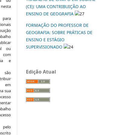
ia do
 nesta
(CE): UMA CONTRIBUIÇÃO AO
ENSINO DE GEOGRAFIA
27
 para
onais
FORMAÇÃO DO PROFESSOR DE
buição
GEOGRAFIA: SOBRE PRÁTICAS DE
abalho
ENSINO E ESTÁGIO
ublicar
SUPERVISIONADO
24
nal ou
, com
ria e
Edição Atual
e são
ribuir
.: em
 na sua
ocesso
mentar
abalho
Acesso
 pelo
scrito