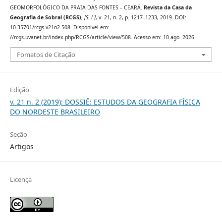
GEOMORFOLÓGICO DA PRAIA DAS FONTES – CEARÁ.
Revista da Casa da
Geografia de Sobral (RCGS)
,
[S. l.]
, v. 21, n. 2, p. 1217–1233, 2019. DOI:
10.35701/rcgs.v21n2.508. Disponível em:
//rcgs.uvanet.br/index.php/RCGS/article/view/508. Acesso em: 10 ago. 2026.
Fomatos de Citação
Edição
v. 21 n. 2 (2019): DOSSIÊ: ESTUDOS DA GEOGRAFIA FÍSICA
DO NORDESTE BRASILEIRO
Seção
Artigos
Licença