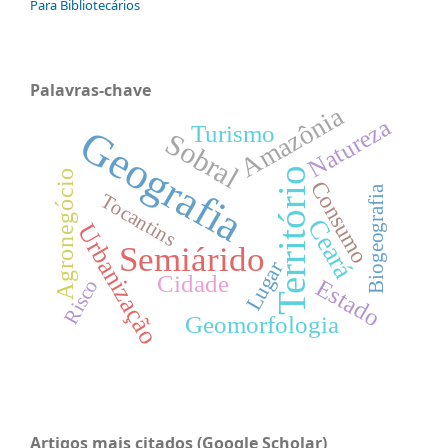
Para Bibliotecários
Palavras-chave
Amazônia
Natureza
Turismo
Geografia
Sobral
Território
Agronegócio
Consumo
Biogeografia
Tocantins
Ceará
Urbanização
Semiárido
Lugar
Cidade
Estado
Risco
Geomorfologia
Artigos mais citados (Google Scholar)