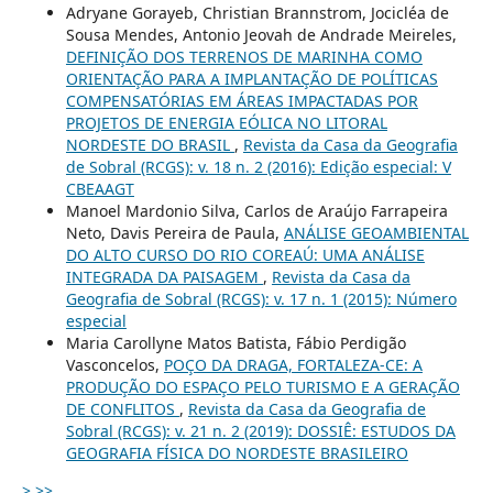
Adryane Gorayeb, Christian Brannstrom, Jocicléa de
Sousa Mendes, Antonio Jeovah de Andrade Meireles,
DEFINIÇÃO DOS TERRENOS DE MARINHA COMO
ORIENTAÇÃO PARA A IMPLANTAÇÃO DE POLÍTICAS
COMPENSATÓRIAS EM ÁREAS IMPACTADAS POR
PROJETOS DE ENERGIA EÓLICA NO LITORAL
NORDESTE DO BRASIL
,
Revista da Casa da Geografia
de Sobral (RCGS): v. 18 n. 2 (2016): Edição especial: V
CBEAAGT
Manoel Mardonio Silva, Carlos de Araújo Farrapeira
Neto, Davis Pereira de Paula,
ANÁLISE GEOAMBIENTAL
DO ALTO CURSO DO RIO COREAÚ: UMA ANÁLISE
INTEGRADA DA PAISAGEM
,
Revista da Casa da
Geografia de Sobral (RCGS): v. 17 n. 1 (2015): Número
especial
Maria Carollyne Matos Batista, Fábio Perdigão
Vasconcelos,
POÇO DA DRAGA, FORTALEZA-CE: A
PRODUÇÃO DO ESPAÇO PELO TURISMO E A GERAÇÃO
DE CONFLITOS
,
Revista da Casa da Geografia de
Sobral (RCGS): v. 21 n. 2 (2019): DOSSIÊ: ESTUDOS DA
GEOGRAFIA FÍSICA DO NORDESTE BRASILEIRO
>
>>