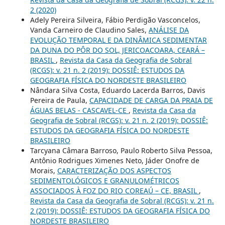
2 (2020)
Adely Pereira Silveira, Fábio Perdigão Vasconcelos,
Vanda Carneiro de Claudino Sales,
ANÁLISE DA
EVOLUÇÃO TEMPORAL E DA DINÂMICA SEDIMENTAR
DA DUNA DO PÔR DO SOL, JERICOACOARA, CEARÁ –
BRASIL
,
Revista da Casa da Geografia de Sobral
(RCGS): v. 21 n. 2 (2019): DOSSIÊ: ESTUDOS DA
GEOGRAFIA FÍSICA DO NORDESTE BRASILEIRO
Nândara Silva Costa, Eduardo Lacerda Barros, Davis
Pereira de Paula,
CAPACIDADE DE CARGA DA PRAIA DE
ÁGUAS BELAS - CASCAVEL-CE
,
Revista da Casa da
Geografia de Sobral (RCGS): v. 21 n. 2 (2019): DOSSIÊ:
ESTUDOS DA GEOGRAFIA FÍSICA DO NORDESTE
BRASILEIRO
Tarcyana Câmara Barroso, Paulo Roberto Silva Pessoa,
Antônio Rodrigues Ximenes Neto, Jáder Onofre de
Morais,
CARACTERIZAÇÃO DOS ASPECTOS
SEDIMENTOLÓGICOS E GRANULOMÉTRICOS
ASSOCIADOS À FOZ DO RIO COREAÚ – CE, BRASIL
,
Revista da Casa da Geografia de Sobral (RCGS): v. 21 n.
2 (2019): DOSSIÊ: ESTUDOS DA GEOGRAFIA FÍSICA DO
NORDESTE BRASILEIRO