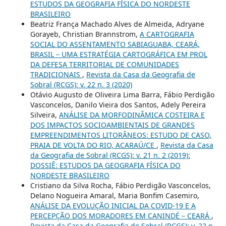
ESTUDOS DA GEOGRAFIA FÍSICA DO NORDESTE
BRASILEIRO
Beatriz França Machado Alves de Almeida, Adryane
Gorayeb, Christian Brannstrom,
A CARTOGRAFIA
SOCIAL DO ASSENTAMENTO SABIAGUABA, CEARÁ,
BRASIL – UMA ESTRATÉGIA CARTOGRÁFICA EM PROL
DA DEFESA TERRITORIAL DE COMUNIDADES
TRADICIONAIS
,
Revista da Casa da Geografia de
Sobral (RCGS): v. 22 n. 3 (2020)
Otávio Augusto de Oliveira Lima Barra, Fábio Perdigão
Vasconcelos, Danilo Vieira dos Santos, Adely Pereira
Silveira,
ANÁLISE DA MORFODINÂMICA COSTEIRA E
DOS IMPACTOS SOCIOAMBIENTAIS DE GRANDES
EMPREENDIMENTOS LITORÂNEOS: ESTUDO DE CASO,
PRAIA DE VOLTA DO RIO, ACARAÚ/CE
,
Revista da Casa
da Geografia de Sobral (RCGS): v. 21 n. 2 (2019):
DOSSIÊ: ESTUDOS DA GEOGRAFIA FÍSICA DO
NORDESTE BRASILEIRO
Cristiano da Silva Rocha, Fábio Perdigão Vasconcelos,
Delano Nogueira Amaral, Maria Bonfim Casemiro,
ANÁLISE DA EVOLUÇÃO INICIAL DA COVID-19 E A
PERCEPÇÃO DOS MORADORES EM CANINDÉ – CEARÁ
,
Revista da Casa da Geografia de Sobral (RCGS): v. 22 n.