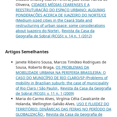
Oliveira,
CIDADES MÉDIAS CEARENSES E A
REESTRUTURAÇÃO DO ESPAÇO URBANO: ALGUMAS
PONDERAÇÕES ACERCA DE JUAZEIRO DO NORTE/CE
(Medium-sized cities in the Ceará State and
restructuring of urban space: some considerations
about Juazeiro do Norte)
,
Revista da Casa da
Geografia de Sobral (RCGS): v. 14 n. 1 (2012)
Artigos Semelhantes
Janete Ribeiro Sousa, Marcos Timóteo Rodrigues de
Sousa, Roberto Braga,
OS PROBLEMAS DA
MOBILIDADE URBANA NA PERIFERIA BRASILEIRA: O
CASO DO MUNICÍPIO DE RIO CLARO/SP (Problems of
mobility in Brazilian suburb: the case of municipality
of Rio Claro / São Paulo)
,
Revista da Casa da Geografia
de Sobral (RCGS): v. 11 n. 1 (2009)
Maria do Carmo Alves, Virgínia Célia Cavalcante de
Holanda, Wellington Galvão Alves,
USO E FLUIDEZ DO
TERRITÓRIO: DINÂMICAS DAS FEIRAS NO PERÍODO DA
GLOBALIZAÇÃO
,
Revista da Casa da Geografia de