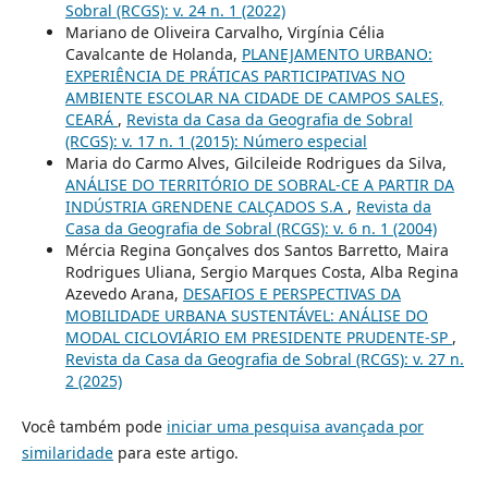
Sobral (RCGS): v. 24 n. 1 (2022)
Mariano de Oliveira Carvalho, Virgínia Célia
Cavalcante de Holanda,
PLANEJAMENTO URBANO:
EXPERIÊNCIA DE PRÁTICAS PARTICIPATIVAS NO
AMBIENTE ESCOLAR NA CIDADE DE CAMPOS SALES,
CEARÁ
,
Revista da Casa da Geografia de Sobral
(RCGS): v. 17 n. 1 (2015): Número especial
Maria do Carmo Alves, Gilcileide Rodrigues da Silva,
ANÁLISE DO TERRITÓRIO DE SOBRAL-CE A PARTIR DA
INDÚSTRIA GRENDENE CALÇADOS S.A
,
Revista da
Casa da Geografia de Sobral (RCGS): v. 6 n. 1 (2004)
Mércia Regina Gonçalves dos Santos Barretto, Maira
Rodrigues Uliana, Sergio Marques Costa, Alba Regina
Azevedo Arana,
DESAFIOS E PERSPECTIVAS DA
MOBILIDADE URBANA SUSTENTÁVEL: ANÁLISE DO
MODAL CICLOVIÁRIO EM PRESIDENTE PRUDENTE-SP
,
Revista da Casa da Geografia de Sobral (RCGS): v. 27 n.
2 (2025)
Você também pode
iniciar uma pesquisa avançada por
similaridade
para este artigo.