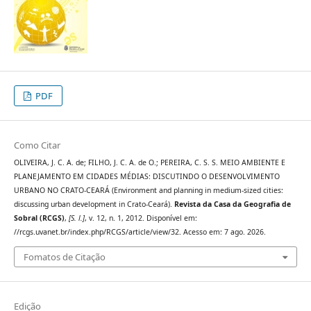
PDF
Como Citar
OLIVEIRA, J. C. A. de; FILHO, J. C. A. de O.; PEREIRA, C. S. S. MEIO AMBIENTE E
PLANEJAMENTO EM CIDADES MÉDIAS: DISCUTINDO O DESENVOLVIMENTO
URBANO NO CRATO-CEARÁ (Environment and planning in medium-sized cities:
discussing urban development in Crato-Ceará).
Revista da Casa da Geografia de
Sobral (RCGS)
,
[S. l.]
, v. 12, n. 1, 2012. Disponível em:
//rcgs.uvanet.br/index.php/RCGS/article/view/32. Acesso em: 7 ago. 2026.
Fomatos de Citação
Edição