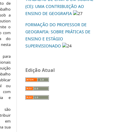
to de
(CE): UMA CONTRIBUIÇÃO AO
abalho
ENSINO DE GEOGRAFIA
27
 sob a
ution
FORMAÇÃO DO PROFESSOR DE
mite o
GEOGRAFIA: SOBRE PRÁTICAS DE
ho com
ia do
ENSINO E ESTÁGIO
 nesta
SUPERVISIONADO
24
 para
onais
buição
Edição Atual
abalho
ublicar
nal ou
, com
ria e
e são
ribuir
.: em
 na sua