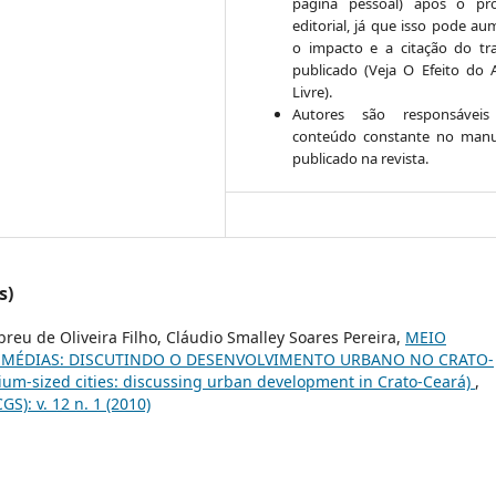
página pessoal) após o pr
editorial, já que isso pode au
o impacto e a citação do tr
publicado (Veja O Efeito do 
Livre).
Autores são responsáveis
conteúdo constante no manu
publicado na revista.
s)
breu de Oliveira Filho, Cláudio Smalley Soares Pereira,
MEIO
 MÉDIAS: DISCUTINDO O DESENVOLVIMENTO URBANO NO CRATO-
m-sized cities: discussing urban development in Crato-Ceará)
,
S): v. 12 n. 1 (2010)