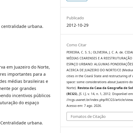
Publicado
2012-10-29
 centralidade urbana.
Como Citar
PEREIRA, C. S. S.; OLIVEIRA, J. C. A. de. CID
MÉDIAS CEARENSES E A REESTRUTURAÇÃO
ESPAÇO URBANO: ALGUMAS PONDERAÇÕE
va em Juazeiro do Norte,
ACERCA DE JUAZEIRO DO NORTE/CE (Medium
ores importantes para a
cities in the Ceará State and restructuring of
es médias brasileiras e
space: some considerations about Juazeiro do
lmente por grandes
Norte).
Revista da Casa da Geografia de So
(RCGS)
,
[S. l.]
, v. 14, n. 1, 2012. Disponível em
bendo incentivos públicos
//rcgs.uvanet.br/index.php/RCGS/article/view
ruturação do espaço
Acesso em: 7 ago. 2026.
Fomatos de Citação
 Centralidade urbana.