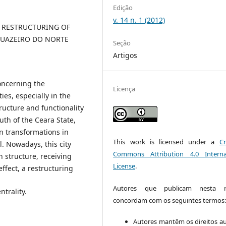
Edição
v. 14 n. 1 (2012)
D RESTRUCTURING OF
JUAZEIRO DO NORTE
Seção
Artigos
oncerning the
Licença
ies, especially in the
ructure and functionality
outh of the Ceara State,
an transformations in
This work is licensed under a
Cr
. Nowadays, this city
Commons Attribution 4.0 Interna
n structure, receiving
License
.
ffect, a restructuring
Autores que publicam nesta re
trality.
concordam com os seguintes termos
Autores mantêm os direitos au