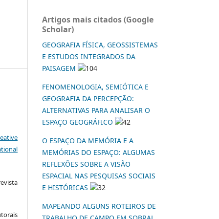
Artigos mais citados (Google
Scholar)
GEOGRAFIA FÍSICA, GEOSSISTEMAS
E ESTUDOS INTEGRADOS DA
PAISAGEM
104
FENOMENOLOGIA, SEMIÓTICA E
GEOGRAFIA DA PERCEPÇÃO:
ALTERNATIVAS PARA ANALISAR O
ESPAÇO GEOGRÁFICO
42
eative
O ESPAÇO DA MEMÓRIA E A
tional
MEMÓRIAS DO ESPAÇO: ALGUMAS
REFLEXÕES SOBRE A VISÃO
ESPACIAL NAS PESQUISAS SOCIAIS
vista
E HISTÓRICAS
32
:
MAPEANDO ALGUNS ROTEIROS DE
torais
TRABALHO DE CAMPO EM SOBRAL