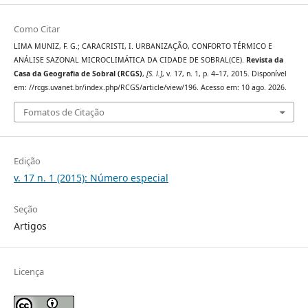
Como Citar
LIMA MUNIZ, F. G.; CARACRISTI, I. URBANIZAÇÃO, CONFORTO TÉRMICO E
ANÁLISE SAZONAL MICROCLIMÁTICA DA CIDADE DE SOBRAL(CE).
Revista da
Casa da Geografia de Sobral (RCGS)
,
[S. l.]
, v. 17, n. 1, p. 4–17, 2015. Disponível
em: //rcgs.uvanet.br/index.php/RCGS/article/view/196. Acesso em: 10 ago. 2026.
Fomatos de Citação
Edição
v. 17 n. 1 (2015): Número especial
Seção
Artigos
Licença