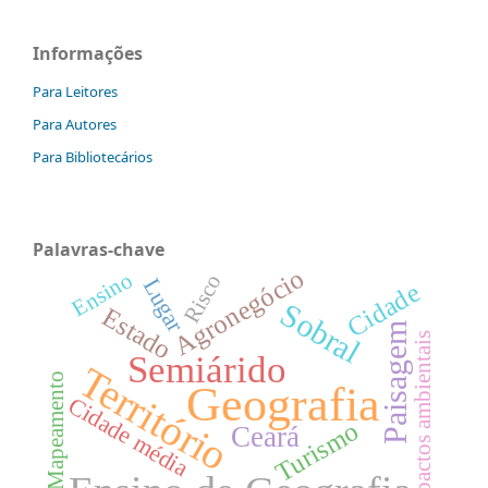
Informações
Para Leitores
Para Autores
Para Bibliotecários
Palavras-chave
Agronegócio
Ensino
Risco
Lugar
Cidade
Sobral
Estado
Paisagem
Impactos ambientais
Semiárido
Território
Mapeamento
Geografia
Cidade média
Turismo
Ceará