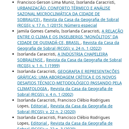
Francisco Gerson Lima Muniz, Isorlanda Caracristi,
URBANIZAÇÃO, CONFORTO TÉRMICO E ANÁLISE
SAZONAL MICROCLIMÁTICA DA CIDADE DE
SOBRAL(CE)
,
Revista da Casa da Geografia de Sobral
(RCGS): v. 17 n. 1 (2015): Número especial
Jamila Gomes Camelo, Isorlanda Caracristi,
A RELAÇÃO
ENTRE O CLIMA E OS INSELBERGS “MONÓLITOS” DA
CIDADE DE QUIXADÁ-CE, BRASIL
,
Revista da Casa da
Geografia de Sobral (RCGS): v. 24 n. 1 (2022)
Isorlanda Caracristi,
A INDÚSTRIA CHAPELEIRA
SOBRALENSE
,
Revista da Casa da Geografia de Sobral
(RCGS): v. 1 n. 1 (1999)
Isorlanda Caracristi,
GEOGRAFIA E REPRESENTAÇÕES
GRÁFICAS: UMA ABORDAGEM CRÍTICA E OS NOVOS
DESAFIOS TÉCNICO-METODOLÓGICO PASSANDO PELA
CLIMATOLOGIA
,
Revista da Casa da Geografia de
Sobral (RCGS): v. 4 n. 1 (2002)
Isorlanda Caracristi, Francisco Clébio Rodrigues
Lopes,
Editorial
,
Revista da Casa da Geografia de
Sobral (RCGS): v. 22 n. 2 (2020)
Isorlanda Caracristi, Francisco Clébio Rodrigues
Lopes,
Editorial
,
Revista da Casa da Geografia de
Sobral (RCGS): v. 22 n. 3 (2020)