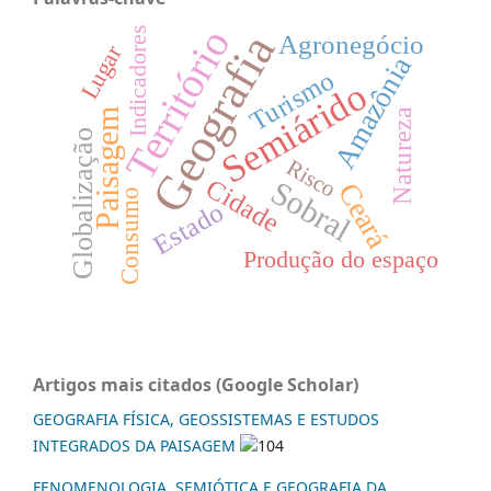
Território
Indicadores
Geografia
Agronegócio
Lugar
Amazônia
Turismo
Semiárido
Paisagem
Natureza
Globalização
Risco
Cidade
Sobral
Ceará
Consumo
Estado
Produção do espaço
Artigos mais citados (Google Scholar)
GEOGRAFIA FÍSICA, GEOSSISTEMAS E ESTUDOS
INTEGRADOS DA PAISAGEM
104
FENOMENOLOGIA, SEMIÓTICA E GEOGRAFIA DA