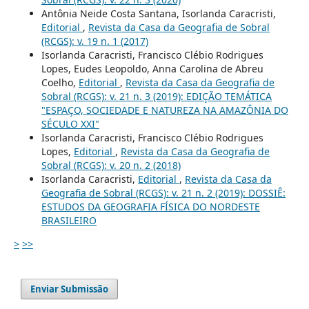
Antônia Neide Costa Santana, Isorlanda Caracristi,
Editorial
,
Revista da Casa da Geografia de Sobral
(RCGS): v. 19 n. 1 (2017)
Isorlanda Caracristi, Francisco Clébio Rodrigues
Lopes, Eudes Leopoldo, Anna Carolina de Abreu
Coelho,
Editorial
,
Revista da Casa da Geografia de
Sobral (RCGS): v. 21 n. 3 (2019): EDIÇÃO TEMÁTICA
"ESPAÇO, SOCIEDADE E NATUREZA NA AMAZÔNIA DO
SÉCULO XXI"
Isorlanda Caracristi, Francisco Clébio Rodrigues
Lopes,
Editorial
,
Revista da Casa da Geografia de
Sobral (RCGS): v. 20 n. 2 (2018)
Isorlanda Caracristi,
Editorial
,
Revista da Casa da
Geografia de Sobral (RCGS): v. 21 n. 2 (2019): DOSSIÊ:
ESTUDOS DA GEOGRAFIA FÍSICA DO NORDESTE
BRASILEIRO
>
>>
Enviar Submissão