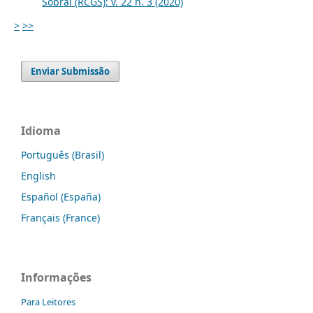
Sobral (RCGS): v. 22 n. 3 (2020)
>
>>
Enviar Submissão
Idioma
Português (Brasil)
English
Español (España)
Français (France)
Informações
Para Leitores