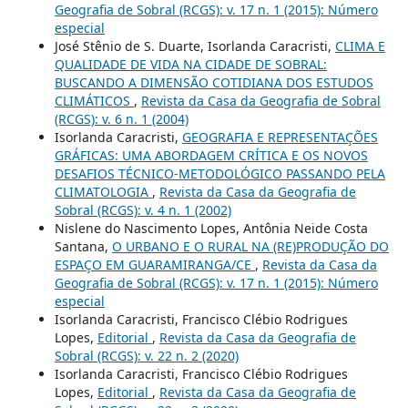
Geografia de Sobral (RCGS): v. 17 n. 1 (2015): Número
especial
José Stênio de S. Duarte, Isorlanda Caracristi,
CLIMA E
QUALIDADE DE VIDA NA CIDADE DE SOBRAL:
BUSCANDO A DIMENSÃO COTIDIANA DOS ESTUDOS
CLIMÁTICOS
,
Revista da Casa da Geografia de Sobral
(RCGS): v. 6 n. 1 (2004)
Isorlanda Caracristi,
GEOGRAFIA E REPRESENTAÇÕES
GRÁFICAS: UMA ABORDAGEM CRÍTICA E OS NOVOS
DESAFIOS TÉCNICO-METODOLÓGICO PASSANDO PELA
CLIMATOLOGIA
,
Revista da Casa da Geografia de
Sobral (RCGS): v. 4 n. 1 (2002)
Nislene do Nascimento Lopes, Antônia Neide Costa
Santana,
O URBANO E O RURAL NA (RE)PRODUÇÃO DO
ESPAÇO EM GUARAMIRANGA/CE
,
Revista da Casa da
Geografia de Sobral (RCGS): v. 17 n. 1 (2015): Número
especial
Isorlanda Caracristi, Francisco Clébio Rodrigues
Lopes,
Editorial
,
Revista da Casa da Geografia de
Sobral (RCGS): v. 22 n. 2 (2020)
Isorlanda Caracristi, Francisco Clébio Rodrigues
Lopes,
Editorial
,
Revista da Casa da Geografia de