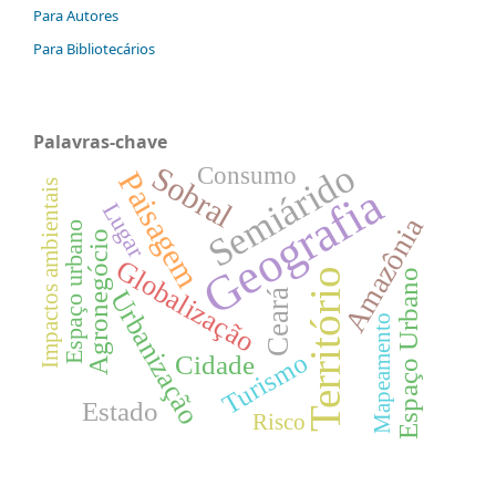
Para Autores
Para Bibliotecários
Palavras-chave
Semiárido
Sobral
Consumo
Paisagem
Impactos ambientais
Geografia
Lugar
Amazônia
Espaço urbano
Agronegócio
Globalização
Território
Espaço Urbano
Urbanização
Ceará
Mapeamento
Turismo
Cidade
Estado
Risco