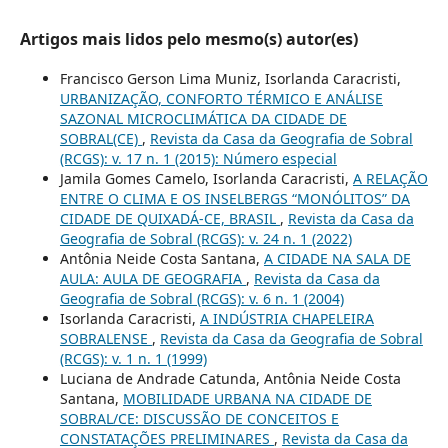
Artigos mais lidos pelo mesmo(s) autor(es)
Francisco Gerson Lima Muniz, Isorlanda Caracristi,
URBANIZAÇÃO, CONFORTO TÉRMICO E ANÁLISE
SAZONAL MICROCLIMÁTICA DA CIDADE DE
SOBRAL(CE)
,
Revista da Casa da Geografia de Sobral
(RCGS): v. 17 n. 1 (2015): Número especial
Jamila Gomes Camelo, Isorlanda Caracristi,
A RELAÇÃO
ENTRE O CLIMA E OS INSELBERGS “MONÓLITOS” DA
CIDADE DE QUIXADÁ-CE, BRASIL
,
Revista da Casa da
Geografia de Sobral (RCGS): v. 24 n. 1 (2022)
Antônia Neide Costa Santana,
A CIDADE NA SALA DE
AULA: AULA DE GEOGRAFIA
,
Revista da Casa da
Geografia de Sobral (RCGS): v. 6 n. 1 (2004)
Isorlanda Caracristi,
A INDÚSTRIA CHAPELEIRA
SOBRALENSE
,
Revista da Casa da Geografia de Sobral
(RCGS): v. 1 n. 1 (1999)
Luciana de Andrade Catunda, Antônia Neide Costa
Santana,
MOBILIDADE URBANA NA CIDADE DE
SOBRAL/CE: DISCUSSÃO DE CONCEITOS E
CONSTATAÇÕES PRELIMINARES
,
Revista da Casa da