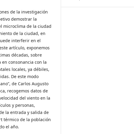
iones de la investigación
etivo demostrar la
el microclima de la ciudad
miento de la ciudad, en
ede interferir en el
 este artículo, exponemos
ltimas décadas, sobre
a en consonancia con la
ales locales, ya débiles,
ridas. De este modo
bano”, de Carlos Augusto
mica, recogemos datos de
elocidad del viento en la
ículos y personas,
 la entrada y salida de
rt térmico de la población
do el año.