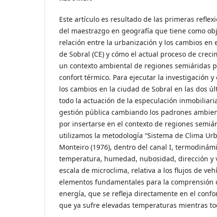
Este artículo es resultado de las primeras reflex
del maestrazgo en geografía que tiene como obj
relación entre la urbanización y los cambios en 
de Sobral (CE) y cómo el actual proceso de creci
un contexto ambiental de regiones semiáridas pu
confort térmico. Para ejecutar la investigación y
los cambios en la ciudad de Sobral en las dos ú
todo la actuación de la especulación inmobiliari
gestión pública cambiando los padrones ambient
por insertarse en el contexto de regiones semiá
utilizamos la metodología “Sistema de Clima Ur
Monteiro (1976), dentro del canal I, termodiná
temperatura, humedad, nubosidad, dirección y v
escala de microclima, relativa a los flujos de veh
elementos fundamentales para la comprensión de
energía, que se refleja directamente en el confo
que ya sufre elevadas temperaturas mientras to