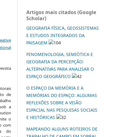
Artigos mais citados (Google
Scholar)
GEOGRAFIA FÍSICA, GEOSSISTEMAS
E ESTUDOS INTEGRADOS DA
eative
PAISAGEM
104
tional
FENOMENOLOGIA, SEMIÓTICA E
GEOGRAFIA DA PERCEPÇÃO:
vista
ALTERNATIVAS PARA ANALISAR O
:
ESPAÇO GEOGRÁFICO
42
O ESPAÇO DA MEMÓRIA E A
torais
to de
MEMÓRIAS DO ESPAÇO: ALGUMAS
abalho
REFLEXÕES SOBRE A VISÃO
 sob a
ESPACIAL NAS PESQUISAS SOCIAIS
ution
E HISTÓRICAS
32
mite o
ho com
MAPEANDO ALGUNS ROTEIROS DE
ia do
TRABALHO DE CAMPO EM SOBRAL