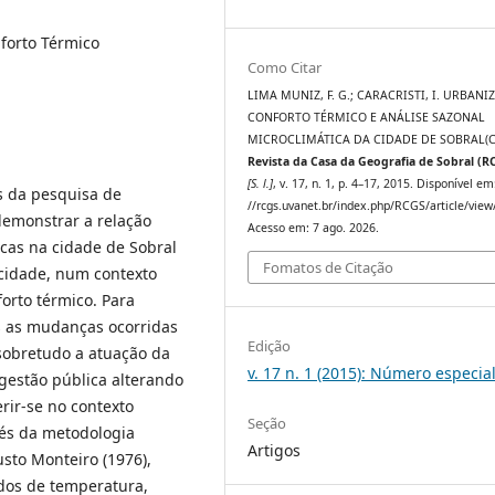
forto Térmico
Como Citar
LIMA MUNIZ, F. G.; CARACRISTI, I. URBANI
CONFORTO TÉRMICO E ANÁLISE SAZONAL
MICROCLIMÁTICA DA CIDADE DE SOBRAL(C
Revista da Casa da Geografia de Sobral (R
[S. l.]
, v. 17, n. 1, p. 4–17, 2015. Disponível em
es da pesquisa de
//rcgs.uvanet.br/index.php/RCGS/article/view
emonstrar a relação
Acesso em: 7 ago. 2026.
icas na cidade de Sobral
Fomatos de Citação
 cidade, num contexto
orto térmico. Para
s as mudanças ocorridas
Edição
sobretudo a atuação da
v. 17 n. 1 (2015): Número especia
gestão pública alterando
erir-se no contexto
Seção
vés da metodologia
Artigos
sto Monteiro (1976),
dos de temperatura,