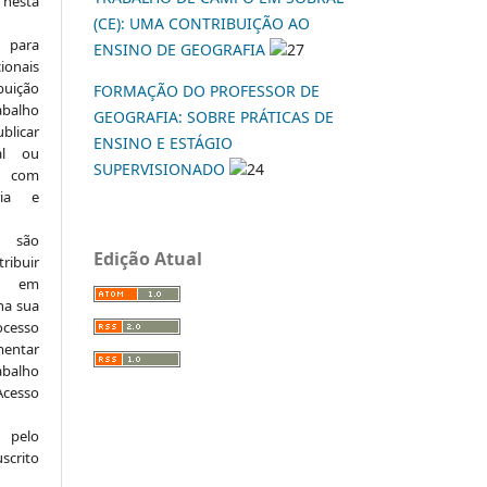
 nesta
(CE): UMA CONTRIBUIÇÃO AO
 para
ENSINO DE GEOGRAFIA
27
onais
buição
FORMAÇÃO DO PROFESSOR DE
abalho
GEOGRAFIA: SOBRE PRÁTICAS DE
ublicar
ENSINO E ESTÁGIO
nal ou
SUPERVISIONADO
24
, com
ria e
e são
Edição Atual
ribuir
.: em
 na sua
ocesso
mentar
abalho
Acesso
 pelo
scrito