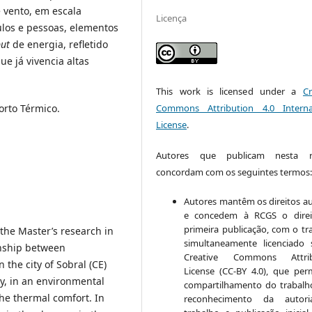
 vento, em escala
Licença
ulos e pessoas, elementos
ut
de energia, refletido
e já vivencia altas
This work is licensed under a
Cr
Commons Attribution 4.0 Interna
orto Térmico.
License
.
Autores que publicam nesta re
concordam com os seguintes termos
Autores mantêm os direitos au
e concedem à RCGS o direi
primeira publicação, com o tr
of the Master’s research in
simultaneamente licenciado
onship between
Creative Commons Attrib
 the city of Sobral (CE)
License (CC-BY 4.0), que per
ty, in an environmental
compartilhamento do trabal
the thermal comfort. In
reconhecimento da autor