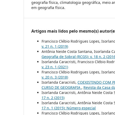
geografia física, climatologia geográfica, meio 
em geografia física.
Artigos mais lidos pelo mesmo(s) autor(e
Francisco Clébio Rodrigues Lopes, Isorland
v. 21 n. 1 (2019)
Antônia Neide Costa Santana, Isorlanda Ca
Geografia de Sobral (RCGS): v. 18 n. 2 (201
Isorlanda Caracristi, Francisco Clébio Rod
v. 23 n. 1 (2021)
Francisco Clébio Rodrigues Lopes, Isorland
v. 20 n. 3 (2018)
Isorlanda Caracristi,
COEXISTINDO COM P
CURSO DE GEOGRAFIA
,
Revista da Casa da
Isorlanda Caracristi, Antônia Neide Costa
17 n. 2 (2015)
Isorlanda Caracristi, Antônia Neide Costa
17 n. 1 (2015): Número especial
Francisco Clébio Rodrigues Lopes, Isorland