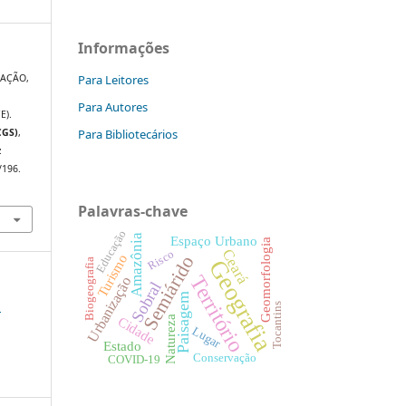
Informações
Para Leitores
ZAÇÃO,
Para Autores
E).
Para Bibliotecários
CGS)
,
:
/196.
Palavras-chave
Educação
Amazônia
Espaço Urbano
Geomorfologia
Ceará
Risco
Turismo
Semiárido
Geografia
Biogeografia
Território
Urbanização
Sobral
Paisagem
l
Tocantins
Natureza
Cidade
Lugar
Estado
Conservação
COVID-19