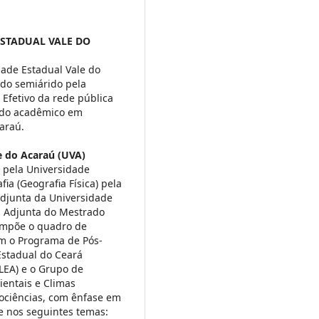
ESTADUAL VALE DO
ade Estadual Vale do
 do semiárido pela
 Efetivo da rede pública
ado acadêmico em
araú.
e do Acaraú (UVA)
 pela Universidade
ia (Geografia Física) pela
adjunta da Universidade
a Adjunta do Mestrado
ompõe o quadro de
m o Programa de Pós-
stadual do Ceará
LEA) e o Grupo de
entais e Climas
eociências, com ênfase em
e nos seguintes temas: