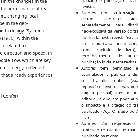
trabalho e publicação inicial
lain the changes in the
revista.
y the performance of real
Autores têm autorização
nt, changing local
assumir contratos adici
be in the geo-
separadamente, para distri
methodology “System of
não-exclusiva da versão do tr
publicada nesta revista (ex.: p
 (1976), within the
em repositório institucio
a related to
como capítulo de livro)
d direction and speed, in
reconhecimento de auto
eople’ flow, which are key
publicação inicial nesta revista.
 of energy, reflected
Autores têm permissão 
estimulados a publicar e dist
n that already experiences
seu trabalho online (ex
repositórios institucionais ou
página pessoal) após o pr
l Confort.
editorial, já que isso pode au
o impacto e a citação do tr
publicado (Veja O Efeito do 
Livre).
Autores são responsáveis
conteúdo constante no manu
publicado na revista.