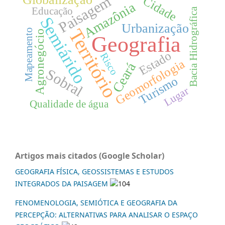
Paisagem
Cidade
Amazônia
Educação
Bacia Hidrográfica
Semiárido
Urbanização
Território
Mapeamento
Agronegócio
Geografia
Estado
Risco
Geomorfologia
Ceará
Sobral
Turismo
Lugar
Qualidade de água
Artigos mais citados (Google Scholar)
GEOGRAFIA FÍSICA, GEOSSISTEMAS E ESTUDOS
INTEGRADOS DA PAISAGEM
104
FENOMENOLOGIA, SEMIÓTICA E GEOGRAFIA DA
PERCEPÇÃO: ALTERNATIVAS PARA ANALISAR O ESPAÇO