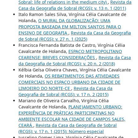
Sobral: life of relations in the medium city)
,
Revista da
Casa da Geografia de Sobral (RCGS): v. 13 n. 1 (2011)
Italo Ramon Sales Silva, Virgínia Célia Cavalcante de
Holanda,
O MURAL DA GLOBALIZAÇÃO: UMA
PROPOSTA BASEADA EM MILTON SANTOS PARA O
ENSINO DE GEOGRAFIA
,
Revista da Casa da Geografia
de Sobral (RCGS): v. 27 n. 1 (2025)
Francisca Fernanda Batista de Castro, Virgínia Célia
Cavalcante de Holanda,
ESPAÇO METROPOLITANO
CEARENSE: BREVES CONSIDERAÇÕES
,
Revista da Casa
da Geografia de Sobral (RCGS): v. 20 n. 2 (2018)
Kélbia Geísa Oliveira Chaves, Virgínia Célia Cavalcante
de Holanda,
OS REBATIMENTOS DAS ATIVIDADES
COMERCIAIS NO ESPAÇO URBANO DA CIDADE DE
LIMOEIRO DO NORTE-CE
,
Revista da Casa da
Geografia de Sobral (RCGS): v. 17 n. 2 (2015)
Mariano de Oliveira Carvalho, Virgínia Célia
Cavalcante de Holanda,
PLANEJAMENTO URBANO:
EXPERIÊNCIA DE PRÁTICAS PARTICIPATIVAS NO
AMBIENTE ESCOLAR NA CIDADE DE CAMPOS SALES,
CEARÁ
,
Revista da Casa da Geografia de Sobral
(RCGS): v. 17 n. 1 (2015): Número especial
Juscelino Gomes Lima, Virgínia Célia Cavalcante de