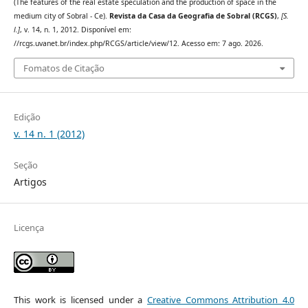
(The features of the real estate speculation and the production of space in the
medium city of Sobral - Ce).
Revista da Casa da Geografia de Sobral (RCGS)
,
[S.
l.]
, v. 14, n. 1, 2012. Disponível em:
//rcgs.uvanet.br/index.php/RCGS/article/view/12. Acesso em: 7 ago. 2026.
Fomatos de Citação
Edição
v. 14 n. 1 (2012)
Seção
Artigos
Licença
This work is licensed under a
Creative Commons Attribution 4.0