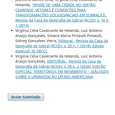
Holanda,
“VENDE-SE” UMA CIDADE NO SERTÃO
CEARENSE: VETORES E CONDIÇÕES PARA
TRANSFORMAÇÕES SÓCIOESPACIAIS EM SOBRAL/CE
,
Revista da Casa da Geografia de Sobral (RCGS): v. 16 n.
1 (2014)
Virgínia Célia Cavalcante de Holanda, Luiz Antonio
Araújo Gonçalves, Silvana Maria Pintaudi Pintaudi,
Sidney Gonçalves Vieira,
Editorial
,
Revista da Casa da
Geografia de Sobral (RCGS): v. 20 n. 1 (2018): Edição
especial: III SRCCC
Virgínia Célia Cavalcante de Holanda, Luiz Antonio
Araújo Gonçalves,
EDITORIAL
,
Revista da Casa da
Geografia de Sobral (RCGS): v. 28 n. 2 (2026): EDIÇÃO
ESPECIAL: TERRITÓRIOS EM MOVIMENTO – DIÁLOGOS
SOBRE A URBANIZAÇÃO LATINO-AMERICANA
Enviar Submissão