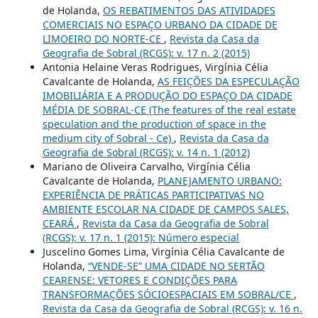
de Holanda,
OS REBATIMENTOS DAS ATIVIDADES
COMERCIAIS NO ESPAÇO URBANO DA CIDADE DE
LIMOEIRO DO NORTE-CE
,
Revista da Casa da
Geografia de Sobral (RCGS): v. 17 n. 2 (2015)
Antonia Helaine Veras Rodrigues, Virgínia Célia
Cavalcante de Holanda,
AS FEIÇÕES DA ESPECULAÇÃO
IMOBILIÁRIA E A PRODUÇÃO DO ESPAÇO DA CIDADE
MÉDIA DE SOBRAL-CE (The features of the real estate
speculation and the production of space in the
medium city of Sobral - Ce)
,
Revista da Casa da
Geografia de Sobral (RCGS): v. 14 n. 1 (2012)
Mariano de Oliveira Carvalho, Virgínia Célia
Cavalcante de Holanda,
PLANEJAMENTO URBANO:
EXPERIÊNCIA DE PRÁTICAS PARTICIPATIVAS NO
AMBIENTE ESCOLAR NA CIDADE DE CAMPOS SALES,
CEARÁ
,
Revista da Casa da Geografia de Sobral
(RCGS): v. 17 n. 1 (2015): Número especial
Juscelino Gomes Lima, Virgínia Célia Cavalcante de
Holanda,
“VENDE-SE” UMA CIDADE NO SERTÃO
CEARENSE: VETORES E CONDIÇÕES PARA
TRANSFORMAÇÕES SÓCIOESPACIAIS EM SOBRAL/CE
,
Revista da Casa da Geografia de Sobral (RCGS): v. 16 n.