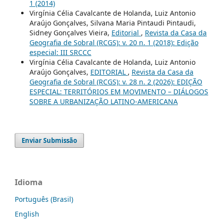
1 (2014)
Virgínia Célia Cavalcante de Holanda, Luiz Antonio
Araújo Gonçalves, Silvana Maria Pintaudi Pintaudi,
Sidney Gonçalves Vieira,
Editorial
,
Revista da Casa da
Geografia de Sobral (RCGS): v. 20 n. 1 (2018): Edição
especial: III SRCCC
Virgínia Célia Cavalcante de Holanda, Luiz Antonio
Araújo Gonçalves,
EDITORIAL
,
Revista da Casa da
Geografia de Sobral (RCGS): v. 28 n. 2 (2026): EDIÇÃO
ESPECIAL: TERRITÓRIOS EM MOVIMENTO – DIÁLOGOS
SOBRE A URBANIZAÇÃO LATINO-AMERICANA
Enviar Submissão
Idioma
Português (Brasil)
English