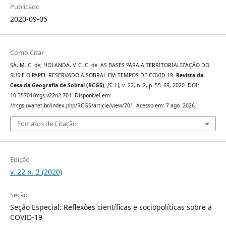
Publicado
2020-09-05
Como Citar
SÁ, M. C. de; HOLANDA, V. C. C. de. AS BASES PARA A TERRITORIALIZAÇÃO DO
SUS E O PAPEL RESERVADO A SOBRAL EM TEMPOS DE COVID-19.
Revista da
Casa da Geografia de Sobral (RCGS)
,
[S. l.]
, v. 22, n. 2, p. 55–69, 2020. DOI:
10.35701/rcgs.v22n2.701. Disponível em:
//rcgs.uvanet.br/index.php/RCGS/article/view/701. Acesso em: 7 ago. 2026.
Fomatos de Citação
Edição
v. 22 n. 2 (2020)
Seção
Seção Especial: Reflexões científicas e sociopolíticas sobre a
COVID-19