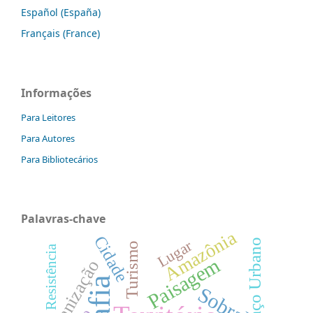
Español (España)
Français (France)
Informações
Para Leitores
Para Autores
Para Bibliotecários
Palavras-chave
Amazônia
Cidade
Espaço Urbano
Lugar
Turismo
Resistência
Paisagem
Urbanização
Sobral