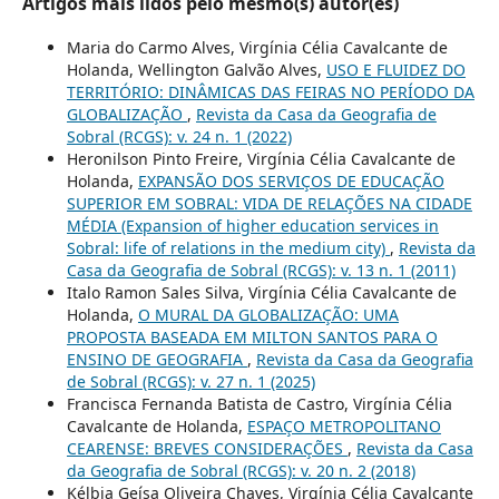
Artigos mais lidos pelo mesmo(s) autor(es)
Maria do Carmo Alves, Virgínia Célia Cavalcante de
Holanda, Wellington Galvão Alves,
USO E FLUIDEZ DO
TERRITÓRIO: DINÂMICAS DAS FEIRAS NO PERÍODO DA
GLOBALIZAÇÃO
,
Revista da Casa da Geografia de
Sobral (RCGS): v. 24 n. 1 (2022)
Heronilson Pinto Freire, Virgínia Célia Cavalcante de
Holanda,
EXPANSÃO DOS SERVIÇOS DE EDUCAÇÃO
SUPERIOR EM SOBRAL: VIDA DE RELAÇÕES NA CIDADE
MÉDIA (Expansion of higher education services in
Sobral: life of relations in the medium city)
,
Revista da
Casa da Geografia de Sobral (RCGS): v. 13 n. 1 (2011)
Italo Ramon Sales Silva, Virgínia Célia Cavalcante de
Holanda,
O MURAL DA GLOBALIZAÇÃO: UMA
PROPOSTA BASEADA EM MILTON SANTOS PARA O
ENSINO DE GEOGRAFIA
,
Revista da Casa da Geografia
de Sobral (RCGS): v. 27 n. 1 (2025)
Francisca Fernanda Batista de Castro, Virgínia Célia
Cavalcante de Holanda,
ESPAÇO METROPOLITANO
CEARENSE: BREVES CONSIDERAÇÕES
,
Revista da Casa
da Geografia de Sobral (RCGS): v. 20 n. 2 (2018)
Kélbia Geísa Oliveira Chaves, Virgínia Célia Cavalcante