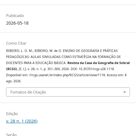
Publicado
2026-05-18
Como Citar
RIBEIRO, L. O. M.; RIBEIRO, W. de O. ENSINO DE GEOGRAFIA E PRÁTICAS
PEDAGÓGICAS: AULAS SIMULADAS COMO ESTRATÉGIA NA FORMAÇÃO DE
DOCENTES PARA A EDUCAÇÃO BÁSICA.
Revista da Casa da Geografia de Sobral
(RCGS)
,
[S. l.]
, v. 28, n. 1, p. 351–369, 2026. DOI: 10.35701/rcgs.v28.1118.
Disponível em: //rcgs.uvanet.br/index.php/RCGS/article/view/1118. Acesso em: 8
ago. 2026.
Fomatos de Citação
Edição
v. 28 n. 1 (2026)
Seção