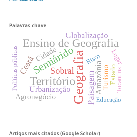
Palavras-chave
Globalização
Ensino de Geografia
Semiárido
Cidade
Políticas públicas
Lugar
Geografia
Risco
Ceará
Amazônia
Estado
Turismo
Sobral
Tocantins
Paisagem
Território
Urbanização
Agronegócio
Educação
Artigos mais citados (Google Scholar)