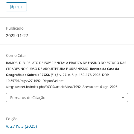
PDF
Publicado
2025-11-27
Como Citar
RAMOS, D. V. RELATO DE EXPERIÊNCIA: A PRÁTICA DE ENSINO DO ESTUDO DAS
CIDADES NO CURSO DE ARQUITETURA E URBANISMO.
Revista da Casa da
Geografia de Sobral (RCGS)
,
[S. l.]
, v. 27, n. 3, p. 152–177, 2025. DOI:
10.35701/rcgs.v27.1092. Disponível em:
//rcgs.uvanet.br/index.php/RCGS/article/view/1092. Acesso em: 6 ago. 2026.
Fomatos de Citação
Edição
v. 27 n. 3 (2025)