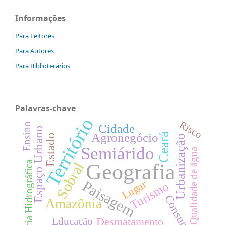
Informações
Para Leitores
Para Autores
Para Bibliotecários
Palavras-chave
Território
Risco
Ensino
Cidade
Espaço Urbano
Agronegócio
Ceará
Estado
Urbanização
Semiárido
Qualidade de água
Bacia Hidrográfica
Sobral
Geografia
Paisagem
Lugar
Turismo
Consumo
Amazônia
Desmatamento
Educação