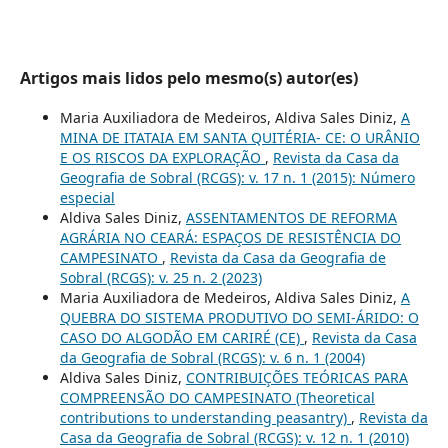
Artigos mais lidos pelo mesmo(s) autor(es)
Maria Auxiliadora de Medeiros, Aldiva Sales Diniz,
A
MINA DE ITATAIA EM SANTA QUITÉRIA- CE: O URÂNIO
E OS RISCOS DA EXPLORAÇÃO
,
Revista da Casa da
Geografia de Sobral (RCGS): v. 17 n. 1 (2015): Número
especial
Aldiva Sales Diniz,
ASSENTAMENTOS DE REFORMA
AGRÁRIA NO CEARÁ: ESPAÇOS DE RESISTÊNCIA DO
CAMPESINATO
,
Revista da Casa da Geografia de
Sobral (RCGS): v. 25 n. 2 (2023)
Maria Auxiliadora de Medeiros, Aldiva Sales Diniz,
A
QUEBRA DO SISTEMA PRODUTIVO DO SEMI-ÁRIDO: O
CASO DO ALGODÃO EM CARIRÉ (CE)
,
Revista da Casa
da Geografia de Sobral (RCGS): v. 6 n. 1 (2004)
Aldiva Sales Diniz,
CONTRIBUIÇÕES TEÓRICAS PARA
COMPREENSÃO DO CAMPESINATO (Theoretical
contributions to understanding peasantry)
,
Revista da
Casa da Geografia de Sobral (RCGS): v. 12 n. 1 (2010)