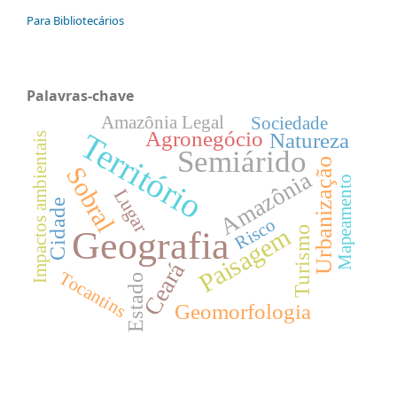
Para Bibliotecários
Palavras-chave
Amazônia Legal
Sociedade
Território
Agronegócio
Natureza
Impactos ambientais
Semiárido
Urbanização
Sobral
Amazônia
Mapeamento
Lugar
Cidade
Risco
Paisagem
Turismo
Geografia
Ceará
Tocantins
Estado
Geomorfologia