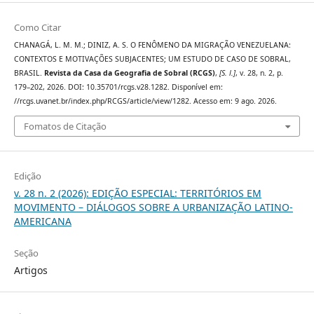
Como Citar
CHANAGÁ, L. M. M.; DINIZ, A. S. O FENÔMENO DA MIGRAÇÃO VENEZUELANA:
CONTEXTOS E MOTIVAÇÕES SUBJACENTES; UM ESTUDO DE CASO DE SOBRAL,
BRASIL.
Revista da Casa da Geografia de Sobral (RCGS)
,
[S. l.]
, v. 28, n. 2, p.
179–202, 2026. DOI: 10.35701/rcgs.v28.1282. Disponível em:
//rcgs.uvanet.br/index.php/RCGS/article/view/1282. Acesso em: 9 ago. 2026.
Fomatos de Citação
Edição
v. 28 n. 2 (2026): EDIÇÃO ESPECIAL: TERRITÓRIOS EM
MOVIMENTO – DIÁLOGOS SOBRE A URBANIZAÇÃO LATINO-
AMERICANA
Seção
Artigos