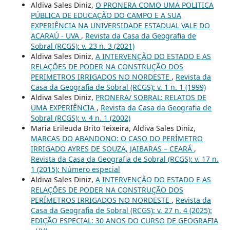
Aldiva Sales Diniz,
O PRONERA COMO UMA POLITICA
PÚBLICA DE EDUCAÇÃO DO CAMPO E A SUA
EXPERIÊNCIA NA UNIVERSIDADE ESTADUAL VALE DO
ACARAÚ - UVA
,
Revista da Casa da Geografia de
Sobral (RCGS): v. 23 n. 3 (2021)
Aldiva Sales Diniz,
A INTERVENÇÃO DO ESTADO E AS
RELAÇÕES DE PODER NA CONSTRUÇÃO DOS
PERIMETROS IRRIGADOS NO NORDESTE
,
Revista da
Casa da Geografia de Sobral (RCGS): v. 1 n. 1 (1999)
Aldiva Sales Diniz,
PRONERA/ SOBRAL: RELATOS DE
UMA EXPERIÊNCIA
,
Revista da Casa da Geografia de
Sobral (RCGS): v. 4 n. 1 (2002)
Maria Erileuda Brito Teixeira, Aldiva Sales Diniz,
MARCAS DO ABANDONO: O CASO DO PERÍMETRO
IRRIGADO AYRES DE SOUZA, JAIBARAS – CEARÁ
,
Revista da Casa da Geografia de Sobral (RCGS): v. 17 n.
1 (2015): Número especial
Aldiva Sales Diniz,
A INTERVENÇÃO DO ESTADO E AS
RELAÇÕES DE PODER NA CONSTRUÇÃO DOS
PERÍMETROS IRRIGADOS NO NORDESTE
,
Revista da
Casa da Geografia de Sobral (RCGS): v. 27 n. 4 (2025):
EDIÇÃO ESPECIAL: 30 ANOS DO CURSO DE GEOGRAFIA