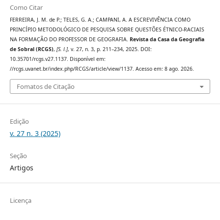
Como Citar
FERREIRA, J. M. de P.; TELES, G. A.; CAMPANI, A. A ESCREVIVÊNCIA COMO
PRINCÍPIO METODOLÓGICO DE PESQUISA SOBRE QUESTÕES ÉTNICO-RACIAIS
NA FORMAÇÃO DO PROFESSOR DE GEOGRAFIA.
Revista da Casa da Geografia
de Sobral (RCGS)
,
[S. l.]
, v. 27, n. 3, p. 211–234, 2025. DOI:
10.35701/rcgs.v27.1137. Disponível em:
//rcgs.uvanet.br/index.php/RCGS/article/view/1137. Acesso em: 8 ago. 2026.
Fomatos de Citação
Edição
v. 27 n. 3 (2025)
Seção
Artigos
Licença