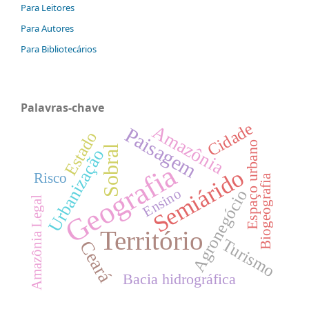
Para Leitores
Para Autores
Para Bibliotecários
Palavras-chave
Cidade
Amazônia
Paisagem
Estado
Espaço urbano
Sobral
Urbanização
Geografia
Semiárido
Risco
Biogeografia
Ensino
Agronegócio
Amazônia Legal
Território
Turismo
Ceará
Bacia hidrográfica