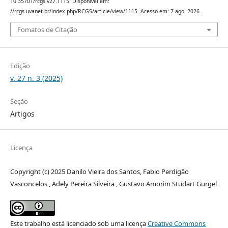
10.35701/rcgs.v27.1115. Disponível em:
//rcgs.uvanet.br/index.php/RCGS/article/view/1115. Acesso em: 7 ago. 2026.
Fomatos de Citação
Edição
v. 27 n. 3 (2025)
Seção
Artigos
Licença
Copyright (c) 2025 Danilo Vieira dos Santos, Fabio Perdigão
Vasconcelos , Adely Pereira Silveira , Gustavo Amorim Studart Gurgel
Este trabalho está licenciado sob uma licença
Creative Commons