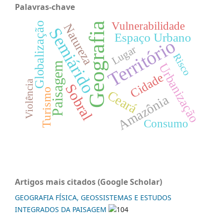
Palavras-chave
Vulnerabilidade
Geografia
Globalização
Natureza
Semiárido
Espaço Urbano
Território
Lugar
Risco
Paisagem
Urbanização
Cidade
Violência
Sobral
Turismo
Ceará
Amazônia
Consumo
Artigos mais citados (Google Scholar)
GEOGRAFIA FÍSICA, GEOSSISTEMAS E ESTUDOS
INTEGRADOS DA PAISAGEM
104