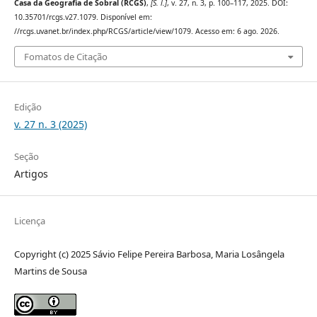
Casa da Geografia de Sobral (RCGS)
,
[S. l.]
, v. 27, n. 3, p. 100–117, 2025. DOI:
10.35701/rcgs.v27.1079. Disponível em:
//rcgs.uvanet.br/index.php/RCGS/article/view/1079. Acesso em: 6 ago. 2026.
Fomatos de Citação
Edição
v. 27 n. 3 (2025)
Seção
Artigos
Licença
Copyright (c) 2025 Sávio Felipe Pereira Barbosa, Maria Losângela
Martins de Sousa