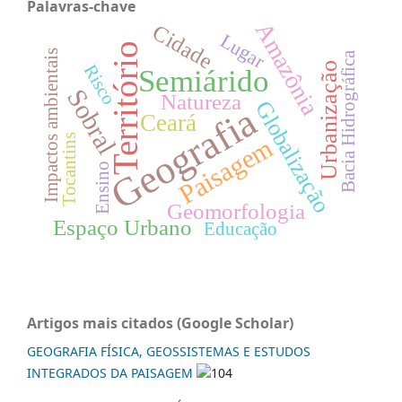
Palavras-chave
Amazônia
Cidade
Lugar
Território
Impactos ambientais
Bacia Hidrográfica
Urbanização
Risco
Semiárido
Sobral
Natureza
Globalização
Geografia
Ceará
Tocantins
Paisagem
Ensino
Geomorfologia
Espaço Urbano
Educação
Artigos mais citados (Google Scholar)
GEOGRAFIA FÍSICA, GEOSSISTEMAS E ESTUDOS
INTEGRADOS DA PAISAGEM
104