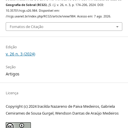
Geografia de Sobral (RCGS)
,
[S. l.]
, v. 26, n. 3, p. 174–206, 2024. DOI:
10.35701/rcgs.v26.984. Disponível em:
//rcgs.uvanet.br/index.php/RCGS/article/view/984. Acesso em: 7 ago. 2026.
Fomatos de Citação
Edição
v. 26 n. 3 (2024)
Seção
Artigos
Licença
Copyright (c) 2024 Iracilda Nazareno de Paiva Medeiros, Gabriela
Cemirames de Sousa Gurgel, Wendson Dantas de Araújo Medeiros