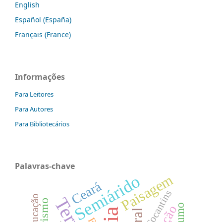
English
Español (España)
Français (France)
Informações
Para Leitores
Para Autores
Para Bibliotecários
Palavras-chave
Paisagem
Semiárido
Ceará
Tocantins
Educação
Turismo