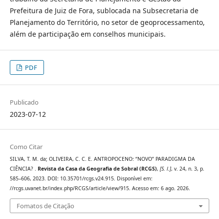
Prefeitura de Juiz de Fora, sublocada na Subsecretaria de
Planejamento do Território, no setor de geoprocessamento,
além de participação em conselhos municipais.
PDF
Publicado
2023-07-12
Como Citar
SILVA, T. M. da; OLIVEIRA, C. C. E. ANTROPOCENO: “NOVO” PARADIGMA DA
CIÊNCIA? .
Revista da Casa da Geografia de Sobral (RCGS)
,
[S. l.]
, v. 24, n. 3, p.
585–606, 2023. DOI: 10.35701/rcgs.v24.915. Disponível em:
//rcgs.uvanet.br/index.php/RCGS/article/view/915. Acesso em: 6 ago. 2026.
Fomatos de Citação