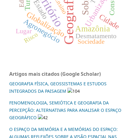
Território
Consumo
Urbanização
Geografia
Sobral
Ensino
Estado
Globalização
Cidade
Agronegócio
Amazônia
Lugar
Risco
Desmatamento
Sociedade
Artigos mais citados (Google Scholar)
GEOGRAFIA FÍSICA, GEOSSISTEMAS E ESTUDOS
INTEGRADOS DA PAISAGEM
104
FENOMENOLOGIA, SEMIÓTICA E GEOGRAFIA DA
PERCEPÇÃO: ALTERNATIVAS PARA ANALISAR O ESPAÇO
GEOGRÁFICO
42
O ESPAÇO DA MEMÓRIA E A MEMÓRIAS DO ESPAÇO:
ALGUMAS REFLEXÕES SOBRE A VISÃO ESPACIAL NAS