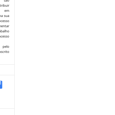
e são
ribuir
.: em
 na sua
ocesso
mentar
abalho
Acesso
 pelo
scrito