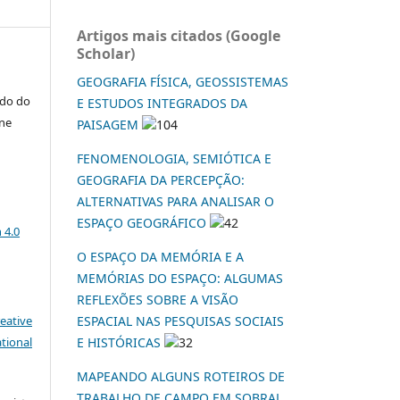
Artigos mais citados (Google
Scholar)
GEOGRAFIA FÍSICA, GEOSSISTEMAS
ndo do
E ESTUDOS INTEGRADOS DA
ane
PAISAGEM
104
FENOMENOLOGIA, SEMIÓTICA E
GEOGRAFIA DA PERCEPÇÃO:
ALTERNATIVAS PARA ANALISAR O
a
ESPAÇO GEOGRÁFICO
42
 4.0
O ESPAÇO DA MEMÓRIA E A
MEMÓRIAS DO ESPAÇO: ALGUMAS
REFLEXÕES SOBRE A VISÃO
eative
ESPACIAL NAS PESQUISAS SOCIAIS
tional
E HISTÓRICAS
32
MAPEANDO ALGUNS ROTEIROS DE
TRABALHO DE CAMPO EM SOBRAL