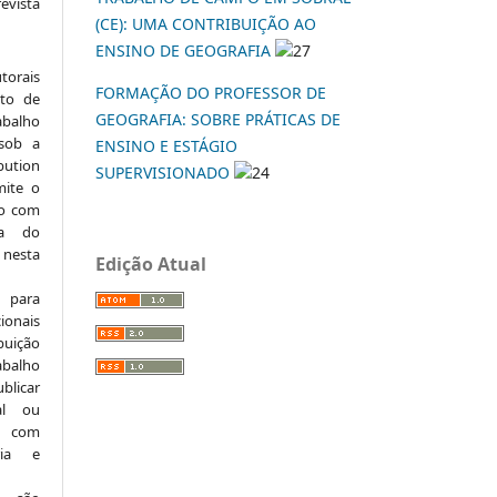
vista
(CE): UMA CONTRIBUIÇÃO AO
:
ENSINO DE GEOGRAFIA
27
torais
FORMAÇÃO DO PROFESSOR DE
to de
GEOGRAFIA: SOBRE PRÁTICAS DE
abalho
 sob a
ENSINO E ESTÁGIO
ution
SUPERVISIONADO
24
mite o
ho com
ia do
 nesta
Edição Atual
 para
onais
buição
abalho
ublicar
nal ou
, com
ria e