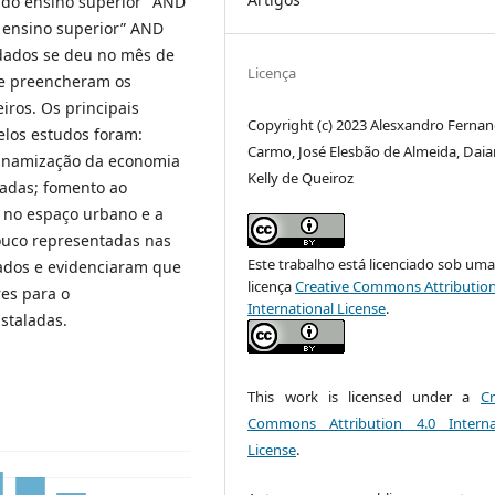
 do ensino superior” AND
e ensino superior” AND
e dados se deu no mês de
Licença
ue preencheram os
eiros. Os principais
Copyright (c) 2023 Alesxandro Ferna
elos estudos foram:
Carmo, José Elesbão de Almeida, Dai
dinamização da economia
Kelly de Queiroz
ladas; fomento ao
 no espaço urbano e a
ouco representadas nas
Este trabalho está licenciado sob um
sados e evidenciaram que
licença
Creative Commons Attribution
res para o
International License
.
staladas.
This work is licensed under a
Cr
Commons Attribution 4.0 Interna
License
.