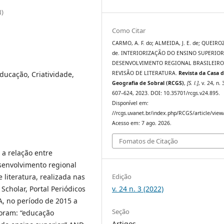
N)
Como Citar
CARMO, A. F. do; ALMEIDA, J. E. de; QUEIROZ
de. INTERIORIZAÇÃO DO ENSINO SUPERIOR
DESENVOLVIMENTO REGIONAL BRASILEIRO
Educação, Criatividade,
REVISÃO DE LITERATURA.
Revista da Casa 
Geografia de Sobral (RCGS)
,
[S. l.]
, v. 24, n. 
607–624, 2023. DOI: 10.35701/rcgs.v24.895.
Disponível em:
//rcgs.uvanet.br/index.php/RCGS/article/view
Acesso em: 7 ago. 2026.
Fomatos de Citação
 a relação entre
esenvolvimento regional
Edição
e literatura, realizada nas
v. 24 n. 3 (2022)
Scholar, Portal Periódicos
, no período de 2015 a
Seção
foram: “educação
Artigos