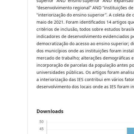
superior” AND “ensino superior” AND “expansão
“desenvolvimento regional” AND “instituições d
“interiorização do ensino superior”. A coleta d
maio de 2021. Foram identificados 14 artigos q
critérios de inclusão, todos sobre estudos brasil
indicadores de desenvolvimento evidenciados p
democratização do acesso ao ensino superior; 
dos municípios onde as instituições foram insta
mercado de trabalho; alterações demográficas e
incorporação de parcelas da população antes p
universidades públicas. Os artigos foram anali
a interiorização das IES contribui em vários fato
desenvolvimento dos locais onde as IES foram in
Downloads