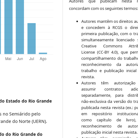
Autores que publicam nesta re
concordam com os seguintes termos
Autores mantêm os direitos au
e concedem à RCGS o direi
primeira publicação, com o tr
simultaneamente licenciado
Creative Commons Attrib
License (CC-BY 4.0), que per
compartilhamento do trabal
reconhecimento da autor
trabalho e publicação inicial
revista.
Autores têm autorização
assumir contratos adici
separadamente, para distri
do Estado do Rio Grande
não-exclusiva da versão do tr
publicada nesta revista (ex.: p
em repositório institucio
s no Semiárido pelo
como capítulo de livro)
rande do Norte (UERN).
reconhecimento de auto
publicação inicial nesta revista.
do do Rio Grande do