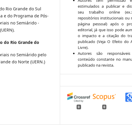
Autores têm permissão 
estimulados a publicar e dist
do Rio Grande do Sul
seu trabalho online (ex
a e do Programa de Pós-
repositórios institucionais ou
iais no Semiárido -
página pessoal) após o pr
editorial, já que isso pode au
 (UERN).
o impacto e a citação do tr
publicado (Veja O Efeito do 
do do Rio Grande do
Livre).
Autores são responsáveis
riais no Semiárido pelo
conteúdo constante no manu
rande do Norte (UERN.)
publicado na revista.
0
0