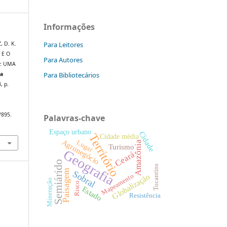
Informações
Para Leitores
, D. K.
 E O
Para Autores
: UMA
Para Bibliotecários
da
3, p.
/895.
Palavras-chave
Espaço urbano
Cidade
Território
Cidade média
Agronegócio
Lugar
Amazônia
Turismo
Geografia
Ceará
Semiárido
Tocantins
Paisagem
Sobral
Mapeamento
Globalização
Mineração
Risco
Estado
Resistência