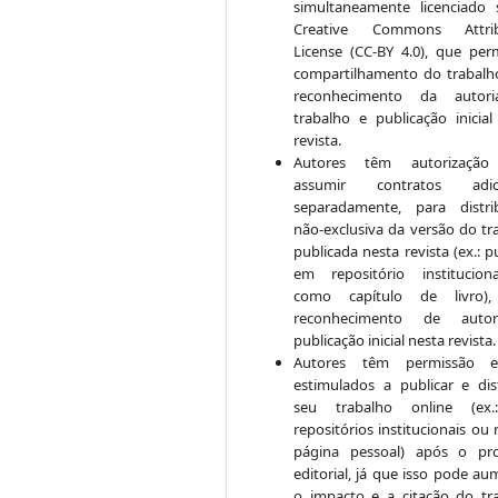
simultaneamente licenciado
Creative Commons Attrib
License (CC-BY 4.0), que per
compartilhamento do trabal
reconhecimento da autor
trabalho e publicação inicial
revista.
Autores têm autorização
assumir contratos adici
separadamente, para distri
não-exclusiva da versão do tr
publicada nesta revista (ex.: p
em repositório institucio
como capítulo de livro)
reconhecimento de auto
publicação inicial nesta revista.
Autores têm permissão 
estimulados a publicar e dist
seu trabalho online (ex
repositórios institucionais ou
página pessoal) após o pr
editorial, já que isso pode au
o impacto e a citação do tr