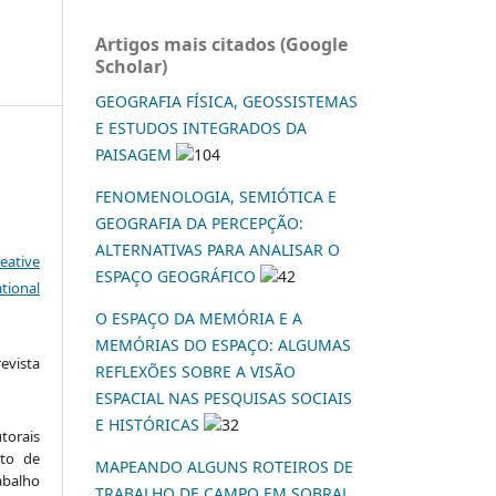
Artigos mais citados (Google
Scholar)
GEOGRAFIA FÍSICA, GEOSSISTEMAS
E ESTUDOS INTEGRADOS DA
PAISAGEM
104
FENOMENOLOGIA, SEMIÓTICA E
GEOGRAFIA DA PERCEPÇÃO:
ALTERNATIVAS PARA ANALISAR O
eative
ESPAÇO GEOGRÁFICO
42
tional
O ESPAÇO DA MEMÓRIA E A
MEMÓRIAS DO ESPAÇO: ALGUMAS
vista
REFLEXÕES SOBRE A VISÃO
:
ESPACIAL NAS PESQUISAS SOCIAIS
E HISTÓRICAS
32
torais
to de
MAPEANDO ALGUNS ROTEIROS DE
abalho
TRABALHO DE CAMPO EM SOBRAL