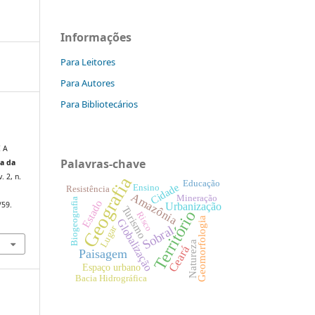
Informações
Para Leitores
Para Autores
Para Bibliotecários
 A
Palavras-chave
ta da
v. 2, n.
Geografia
Educação
Cidade
Ensino
Resistência
Amazônia
Mineração
Biogeografia
Estado
/59.
Urbanização
Turismo
Território
Risco
Geomorfologia
Globalização
Sobral
Lugar
Natureza
Ceará
Paisagem
Espaço urbano
Bacia Hidrográfica