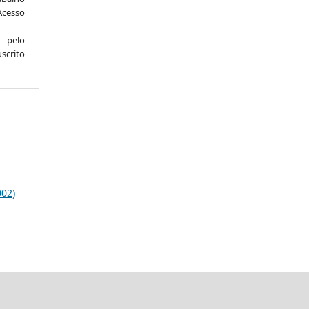
Acesso
 pelo
scrito
002)