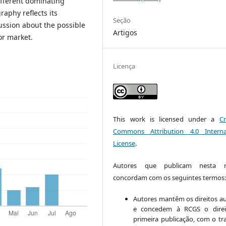
ifferent dominating
aphy reflects its
Seção
cussion about the possible
Artigos
or market.
Licença
This work is licensed under a
Cr
Commons Attribution 4.0 Interna
License
.
Autores que publicam nesta re
concordam com os seguintes termos
Autores mantêm os direitos au
e concedem à RCGS o direi
primeira publicação, com o tr