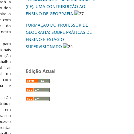
 sob a
(CE): UMA CONTRIBUIÇÃO AO
ution
ENSINO DE GEOGRAFIA
27
mite o
ho com
FORMAÇÃO DO PROFESSOR DE
ia do
 nesta
GEOGRAFIA: SOBRE PRÁTICAS DE
ENSINO E ESTÁGIO
 para
SUPERVISIONADO
24
onais
buição
abalho
ublicar
Edição Atual
nal ou
, com
ria e
e são
ribuir
.: em
 na sua
ocesso
mentar
abalho