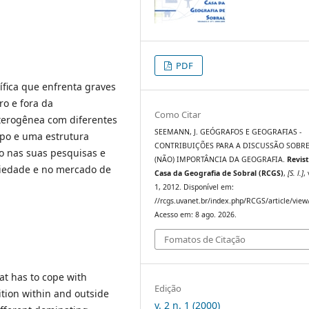
PDF
ífica que enfrenta graves
ro e fora da
Como Citar
terogênea com diferentes
SEEMANN, J. GEÓGRAFOS E GEOGRAFIAS -
po e uma estrutura
CONTRIBUIÇÕES PARA A DISCUSSÃO SOBRE
mo nas suas pesquisas e
(NÃO) IMPORTÂNCIA DA GEOGRAFIA.
Revis
ciedade e no mercado de
Casa da Geografia de Sobral (RCGS)
,
[S. l.]
, 
1, 2012. Disponível em:
//rcgs.uvanet.br/index.php/RCGS/article/view
Acesso em: 8 ago. 2026.
Fomatos de Citação
at has to cope with
Edição
tion within and outside
v. 2 n. 1 (2000)