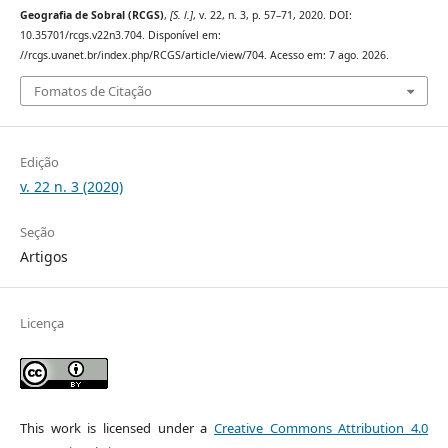
Geografia de Sobral (RCGS)
,
[S. l.]
, v. 22, n. 3, p. 57–71, 2020. DOI:
10.35701/rcgs.v22n3.704. Disponível em:
//rcgs.uvanet.br/index.php/RCGS/article/view/704. Acesso em: 7 ago. 2026.
Fomatos de Citação
Edição
v. 22 n. 3 (2020)
Seção
Artigos
Licença
This work is licensed under a
Creative Commons Attribution 4.0