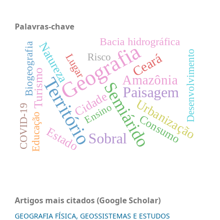
Palavras-chave
Bacia hidrográfica
Geografia
Natureza
Biogeografia
Desenvolvimento
Ceará
Lugar
Risco
Turismo
Amazônia
Território
Semiárido
Paisagem
Cidade
Urbanização
Ensino
COVID-19
Educação
Consumo
Estado
Sobral
Artigos mais citados (Google Scholar)
GEOGRAFIA FÍSICA, GEOSSISTEMAS E ESTUDOS