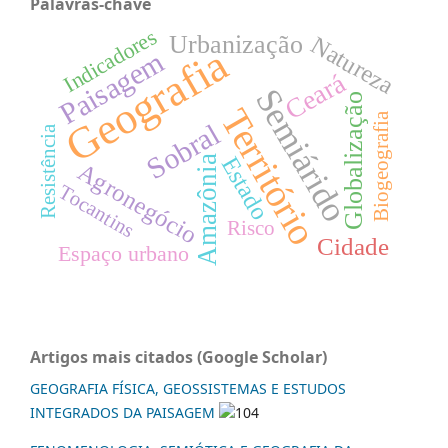
Palavras-chave
Indicadores
Urbanização
Natureza
Geografia
Paisagem
Ceará
Semiárido
Globalização
Território
Biogeografia
Sobral
Resistência
Estado
Amazônia
Agronegócio
Tocantins
Risco
Cidade
Espaço urbano
Artigos mais citados (Google Scholar)
GEOGRAFIA FÍSICA, GEOSSISTEMAS E ESTUDOS
INTEGRADOS DA PAISAGEM
104