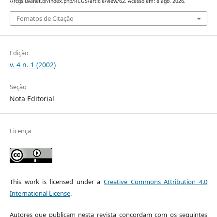
//rcgs.uvanet.br/index.php/RCGS/article/view/62. Acesso em: 8 ago. 2026.
Fomatos de Citação
Edição
v. 4 n. 1 (2002)
Seção
Nota Editorial
Licença
This work is licensed under a
Creative Commons Attribution 4.0
International License
.
Autores que publicam nesta revista concordam com os seguintes