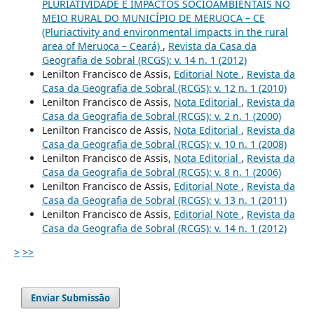
PLURIATIVIDADE E IMPACTOS SOCIOAMBIENTAIS NO
MEIO RURAL DO MUNICÍPIO DE MERUOCA – CE
(Pluriactivity and environmental impacts in the rural
area of Meruoca – Ceará)
,
Revista da Casa da
Geografia de Sobral (RCGS): v. 14 n. 1 (2012)
Lenilton Francisco de Assis,
Editorial Note
,
Revista da
Casa da Geografia de Sobral (RCGS): v. 12 n. 1 (2010)
Lenilton Francisco de Assis,
Nota Editorial
,
Revista da
Casa da Geografia de Sobral (RCGS): v. 2 n. 1 (2000)
Lenilton Francisco de Assis,
Nota Editorial
,
Revista da
Casa da Geografia de Sobral (RCGS): v. 10 n. 1 (2008)
Lenilton Francisco de Assis,
Nota Editorial
,
Revista da
Casa da Geografia de Sobral (RCGS): v. 8 n. 1 (2006)
Lenilton Francisco de Assis,
Editorial Note
,
Revista da
Casa da Geografia de Sobral (RCGS): v. 13 n. 1 (2011)
Lenilton Francisco de Assis,
Editorial Note
,
Revista da
Casa da Geografia de Sobral (RCGS): v. 14 n. 1 (2012)
>
>>
Enviar Submissão