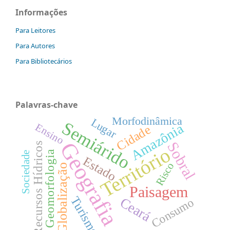
Informações
Para Leitores
Para Autores
Para Bibliotecários
Palavras-chave
Morfodinâmica
Lugar
Semiárido
Amazônia
Ensino
Cidade
Geografia
Sobral
Recursos Hídricos
Território
Geomorfologia
Sociedade
Estado
Risco
Globalização
Paisagem
Turismo
Ceará
Consumo