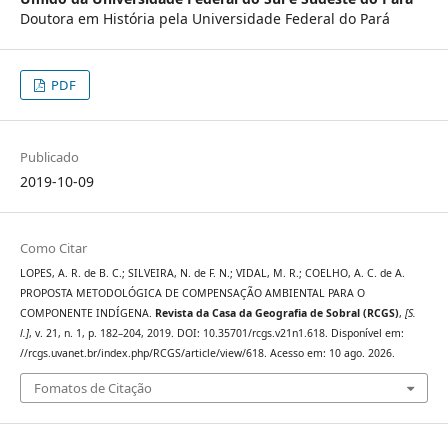
Doutora em História pela Universidade Federal do Pará
PDF
Publicado
2019-10-09
Como Citar
LOPES, A. R. de B. C.; SILVEIRA, N. de F. N.; VIDAL, M. R.; COELHO, A. C. de A.
PROPOSTA METODOLÓGICA DE COMPENSAÇÃO AMBIENTAL PARA O
COMPONENTE INDÍGENA.
Revista da Casa da Geografia de Sobral (RCGS)
,
[S.
l.]
, v. 21, n. 1, p. 182–204, 2019. DOI: 10.35701/rcgs.v21n1.618. Disponível em:
//rcgs.uvanet.br/index.php/RCGS/article/view/618. Acesso em: 10 ago. 2026.
Fomatos de Citação