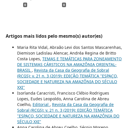
0
0
Artigos mais lidos pelo mesmo(s) autor(es)
Maria Rita Vidal, Abraão Levi dos Santos Mascarenhas,
Diemison Ladislau Alencar, Andréa Regina de Britto
Costa Lopes,
TEMAS E TEMÁTICAS PARA ZONEAMENTO
DE SISTEMAS CÁRSTICOS NA AMAZÔNIA ORIENTAL-
BRASIL
,
Revista da Casa da Geografia de Sobral
(RCGS): v. 21 n. 3 (2019): EDIÇÃO TEMÁTICA "ESPAÇO,
SOCIEDADE E NATUREZA NA AMAZÔNIA DO SÉCULO
XXI"
Isorlanda Caracristi, Francisco Clébio Rodrigues
Lopes, Eudes Leopoldo, Anna Carolina de Abreu
Coelho,
Editorial
,
Revista da Casa da Geografia de
Sobral (RCGS): v. 21 n. 3 (2019): EDIÇÃO TEMÁTICA
"ESPAÇO, SOCIEDADE E NATUREZA NA AMAZÔNIA DO
SÉCULO XXI"
Anna Carolina de Abreu Coelho, Sérgio Moreno