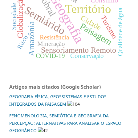
Geografia
Sobral
Globalização
Consumo
Território
Sociedade
Semiárido
Qualidade de água
Cidade
Turismo
Paisagem
Amazônia
Risco
Resistência
Mineração
Sensoriamento Remoto
COVID-19
Conservação
Artigos mais citados (Google Scholar)
GEOGRAFIA FÍSICA, GEOSSISTEMAS E ESTUDOS
INTEGRADOS DA PAISAGEM
104
FENOMENOLOGIA, SEMIÓTICA E GEOGRAFIA DA
PERCEPÇÃO: ALTERNATIVAS PARA ANALISAR O ESPAÇO
GEOGRÁFICO
42