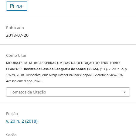
PDF
Publicado
2018-07-20
Como Citar
MOURA-FÉ, M. M. de. AS SERRAS ÚMIDAS NA OCUPAÇÃO DO TERRITÓRIO
CEARENSE.
Revista da Casa da Geografia de Sobral (RCGS)
,
[S. l.]
, v. 20, n. 2, p.
19–29, 2018. Disponível em: //rcgs.uvanet.br/index.php/RCGS/article/view/326.
Acesso em: 9 ago. 2026.
Fomatos de Citação
Edição
v. 20 n. 2 (2018)
Seção