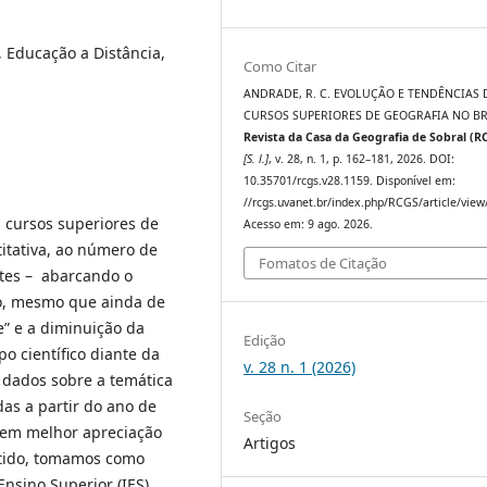
 Educação a Distância,
Como Citar
ANDRADE, R. C. EVOLUÇÃO E TENDÊNCIAS 
CURSOS SUPERIORES DE GEOGRAFIA NO BR
Revista da Casa da Geografia de Sobral (R
[S. l.]
, v. 28, n. 1, p. 162–181, 2026. DOI:
10.35701/rcgs.v28.1159. Disponível em:
//rcgs.uvanet.br/index.php/RCGS/article/view
 cursos superiores de
Acesso em: 9 ago. 2026.
itativa, ao número de
Fomatos de Citação
ntes – abarcando o
do, mesmo que ainda de
e” e a diminuição da
Edição
 científico diante da
v. 28 n. 1 (2026)
dados sobre a temática
as a partir do ano de
Seção
cem melhor apreciação
Artigos
entido, tomamos como
Ensino Superior (IES),