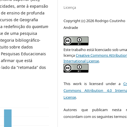
icidades, ante à expansão
Licença
 de ensino de profunda
 cursos de Geografia
Copyright (c) 2026 Rodrigo Coutinho
 a redefinição do
quantum
Andrade
-se de uma pesquisa
tegoria bibliográfico-
uito sobre dados
Este trabalho está licenciado sob um
e Pesquisas Educacionais
licença
Creative Commons Attribution
 afirmar que está
International License
.
 lado da “retomada” dos
This work is licensed under a
Cr
Commons Attribution 4.0 Interna
License
.
Autores que publicam nesta re
concordam com os seguintes termos