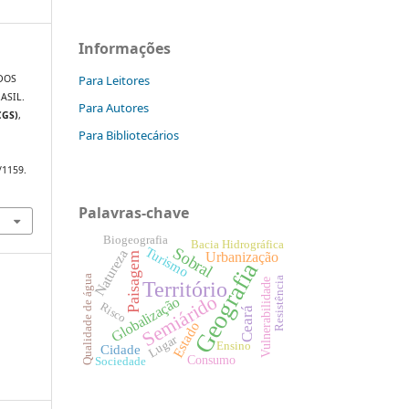
Informações
Para Leitores
DOS
ASIL.
Para Autores
CGS)
,
Para Bibliotecários
/1159.
Palavras-chave
Biogeografia
Bacia Hidrográfica
Turismo
Sobral
Natureza
Urbanização
Paisagem
Geografia
Qualidade de água
Resistência
Vulnerabilidade
Território
Semiárido
Globalização
Risco
Ceará
Estado
Lugar
Ensino
Cidade
Consumo
Sociedade