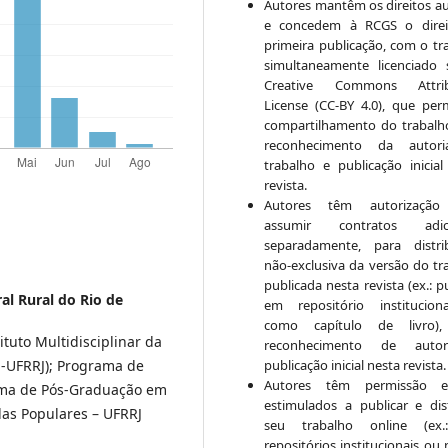
Autores mantêm os direitos au
e concedem à RCGS o direi
primeira publicação, com o tr
simultaneamente licenciado
Creative Commons Attrib
License (CC-BY 4.0), que per
compartilhamento do trabal
reconhecimento da autor
trabalho e publicação inicial
revista.
Autores têm autorização
assumir contratos adici
separadamente, para distri
não-exclusiva da versão do tr
publicada nesta revista (ex.: p
al Rural do Rio de
em repositório institucio
como capítulo de livro)
tuto Multidisciplinar da
reconhecimento de auto
publicação inicial nesta revista.
M-UFRRJ); Programa de
Autores têm permissão 
ama de Pós-Graduação em
estimulados a publicar e dist
as Populares – UFRRJ
seu trabalho online (ex
repositórios institucionais ou