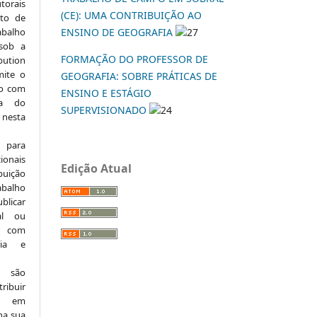
torais
(CE): UMA CONTRIBUIÇÃO AO
to de
abalho
ENSINO DE GEOGRAFIA
27
 sob a
FORMAÇÃO DO PROFESSOR DE
ution
mite o
GEOGRAFIA: SOBRE PRÁTICAS DE
ho com
ENSINO E ESTÁGIO
ia do
SUPERVISIONADO
24
 nesta
 para
onais
Edição Atual
buição
abalho
ublicar
nal ou
, com
ria e
e são
ribuir
.: em
 na sua