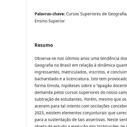
Palavras-chave:
Cursos Superiores de Geografia,
Ensino Superior
Resumo
Observa-se nos últimos anos uma tendência dos
Geografia no Brasil em relação à dinâmica quant
ingressantes, matriculados, inscritos, e conclui
bacharelado e a licenciatura. Isto tem provoca
forma tímida, hipóteses sobre o “apagão docent
demanda pelos cursos superiores do nosso campo
subtração de estudantes. Porém, mesmo que os 
acenem para tal intento com oscilações concebid
2023, existem elementos conjunturais que care
para a sustentação de tais assertivas. Neste s
objeto de estudo a evolução das Instituições de 