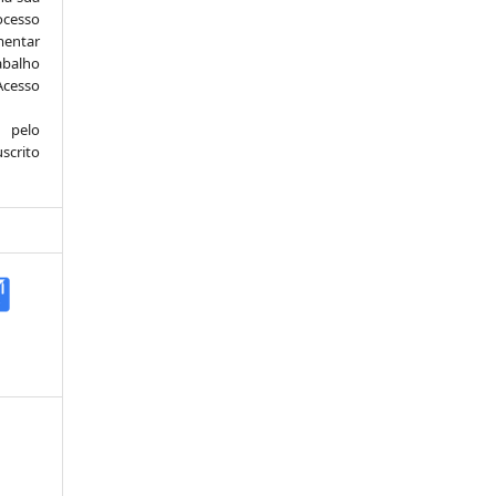
ocesso
mentar
abalho
Acesso
 pelo
scrito