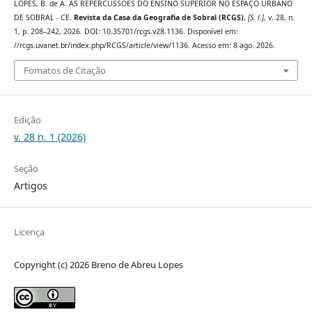
LOPES, B. de A. AS REPERCUSSÕES DO ENSINO SUPERIOR NO ESPAÇO URBANO
DE SOBRAL - CE.
Revista da Casa da Geografia de Sobral (RCGS)
,
[S. l.]
, v. 28, n.
1, p. 208–242, 2026. DOI: 10.35701/rcgs.v28.1136. Disponível em:
//rcgs.uvanet.br/index.php/RCGS/article/view/1136. Acesso em: 8 ago. 2026.
Fomatos de Citação
Edição
v. 28 n. 1 (2026)
Seção
Artigos
Licença
Copyright (c) 2026 Breno de Abreu Lopes