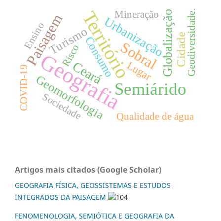
Território
Geodiversidade.
Mineração
Globalização
Paisagem
Urbanização
Ensino
Turismo
Cidade
Consumo
Sobral
Risco
Geografia
Ceará
Lugar
COVID-19
Geomorfologia
Semiárido
Sociedade
Qualidade de água
Artigos mais citados (Google Scholar)
GEOGRAFIA FÍSICA, GEOSSISTEMAS E ESTUDOS
INTEGRADOS DA PAISAGEM
104
FENOMENOLOGIA, SEMIÓTICA E GEOGRAFIA DA