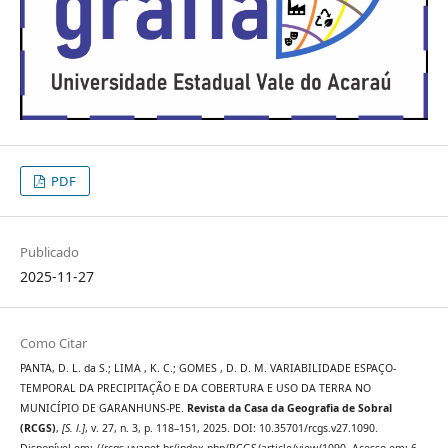
PDF
Publicado
2025-11-27
Como Citar
PANTA, D. L. da S.; LIMA , K. C.; GOMES , D. D. M. VARIABILIDADE ESPAÇO-
TEMPORAL DA PRECIPITAÇÃO E DA COBERTURA E USO DA TERRA NO
MUNICÍPIO DE GARANHUNS-PE.
Revista da Casa da Geografia de Sobral
(RCGS)
,
[S. l.]
, v. 27, n. 3, p. 118–151, 2025. DOI: 10.35701/rcgs.v27.1090.