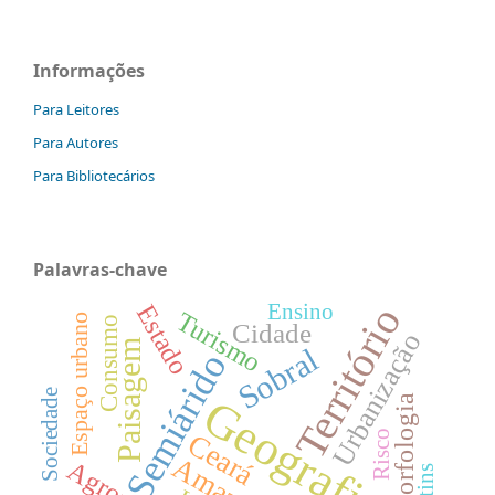
Informações
Para Leitores
Para Autores
Para Bibliotecários
Palavras-chave
Ensino
Território
Estado
Turismo
Espaço urbano
Consumo
Cidade
Urbanização
Paisagem
Sobral
Semiárido
Sociedade
Geografia
Geomorfologia
Risco
Ceará