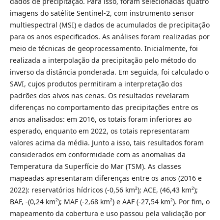
dados de precipitação. Para isso, foram selecionadas quatro
imagens do satélite Sentinel-2, com instrumento sensor
multiespectral (MSI) e dados de acumulados de precipitação
para os anos especificados. As análises foram realizadas por
meio de técnicas de geoprocessamento. Inicialmente, foi
realizada a interpolação da precipitação pelo método do
inverso da distância ponderada. Em seguida, foi calculado o
SAVI, cujos produtos permitiram a interpretação dos
padrões dos alvos nas cenas. Os resultados revelaram
diferenças no comportamento das precipitações entre os
anos analisados: em 2016, os totais foram inferiores ao
esperado, enquanto em 2022, os totais representaram
valores acima da média. Junto a isso, tais resultados foram
considerados em conformidade com as anomalias da
Temperatura da Superfície do Mar (TSM). As classes
mapeadas apresentaram diferenças entre os anos (2016 e
2022): reservatórios hídricos (-0,56 km²); ACE, (46,43 km²);
BAF, -(0,24 km²); MAF (-2,68 km²) e AAF (-27,54 km²). Por fim, o
mapeamento da cobertura e uso passou pela validação por