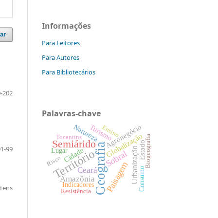
Informações
ar
Para Leitores
Para Autores
Para Bibliotecários
-202
Palavras-chave
Agronegócio
Natureza
Turismo
Ensino
Globalização
Tocantins
Biogeografia
Semiárido
Estado
Geografia
91-99
Urbanização
Cidade
Lugar
Território
Sobral
Risco
Paisagem
Ceará
Consumo
Amazônia
Indicadores
itens
Resistência